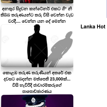
අනතුර සිදුවන කන්ටේනර් එකට ගි* නි
තිබ්බ තරුණයන්ට තරු විසි වෙන්න වැඩ
වරදී.... වෙන්න යන දේ මෙන්න
Lanka Hot
කොළඹ තරුණ තරුණියන් අතරේ එක
දවසට බෙදන්න මත්පෙති 23,000ක්...
විසි හැවිරිදි ජාවාරම්කරුගේ
පාපොච්ඡාරණය