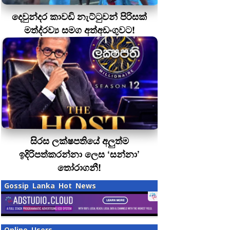
දෙවුන්දර කාවඩි නැට්ටුවන් පිරිසක්
මත්ද‍්‍රව්‍ය සමග අත්අඩංගුවට!
සිරස ලක්ෂපතියේ අලුත්ම
ඉදිරිපත්කරන්නා ලෙස ‘සන්නා’
තෝරාගනී!
Gossip Lanka Hot News
Online Users