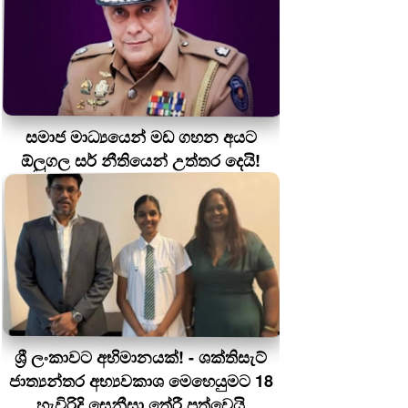
සමාජ මාධ්‍යයෙන් මඩ ගහන අයට
ඕලුගල සර් නීතියෙන් උත්තර දෙයි!
ශ්‍රී ලංකාවට අභිමානයක්! - ශක්තිසැට්
ජාත්‍යන්තර අභ්‍යවකාශ මෙහෙයුමට 18
හැවිරිදි සෙනීසා තේරී පත්වෙයි