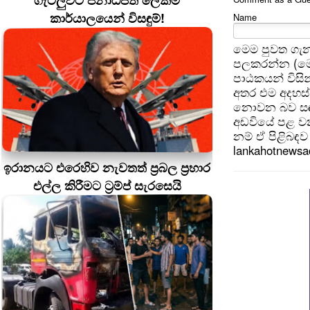
ගැටලුවට ජනාධිපති ලේකම්
කාර්යාලයෙන් විසඳුම්!
Name
මෙම පුවත ගැන
පලකරන්න (මෙ
පාඨකයන් විසින
අතර එම අදහස්
නොවන බව සඳහන
අඩවියේ පළ වන
නම් ඒ පිළිබඳව 
lankahotnews
ඉරානයට එරෙහිව නැවතත් ප්‍රබල ප්‍රහාර
එල්ල කිරීමට ට්‍රම්ප් සැරසෙයි