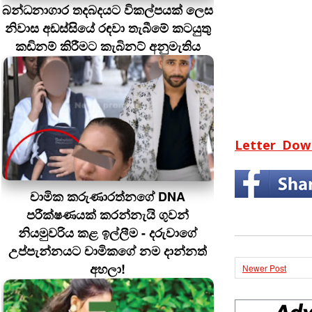
බන්ධනාගාර තදබදයට විකල්පයක් ලෙස
නිවාස අඩස්සියේ රඳවා තැබීමේ කටයුතු
කඩිනම් කිරීමට කැබිනට් අනුමැතිය
Letter
Dow
චාමික කරුණාරත්නගේ DNA
පරීක්ෂණයක් කරන්නැයි ගුවන්
නියමුවරිය කළ ඉල්ලීම - දරුවාගේ
උප්පැන්නයට චාමිකගේ නම දාන්නත්
අහලා!
Newer Post