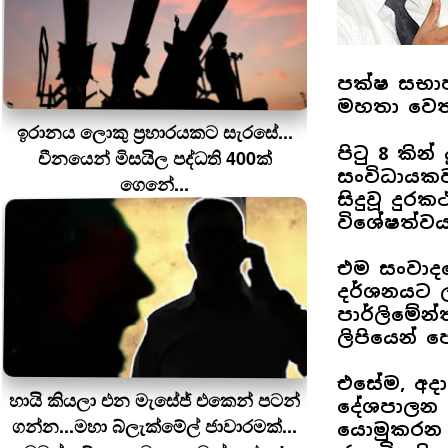
පක්ෂ සභාපත
මහතා වෙත
ඉරානය ලොකු ප‍්‍රහාරයකට සැරසේ...
පිටු 8 කින
චීනයෙන් මිසයිල පද්ධති 400ක්
සංවිධායකව
ගෙනේ...
සිදුවූ දුර
විශේෂත්වය
එම සංවාද
දර්ශනයට 
පාර්ලිමේන්ත
ලිපියෙන් ප
එසේම, අදා
හායි කියලා එන මැසේජ් එකෙන් පටන්
දේශපාලන 
ගන්න...මහා බ්ලැක්මේල් ජාවාරමක්...
යොමුකරන ල