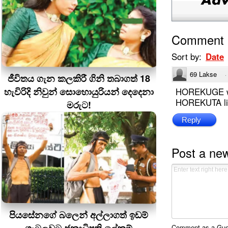
Comment
Sort by:
Date
69 Lakse
·
ජීවිතය ගැන කලකිරී ගිනි තබාගත් 18
හැවිරිදි නිවුන් සොහොයුරියන් දෙදෙනා
HOREKUGE we
HOREKUTA li
මරුට!
Reply
Post a ne
පියසේනගේ බලෙන් අල්ලාගත් ඉඩම්
Comment as a Guest