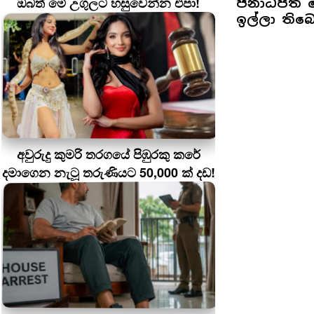
ඔබත් මේ උගුලට හසුවෙන්න එපා!
ජනාධිපති ම
ඉල්ලා තිබ
අවුරුදු කුමරි තරගයේ පිඹුරකු කරේ
දමාගෙන නැටූ තරුණියට 50,000 ක් දඩ!