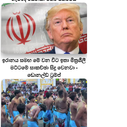
ඉරානය සමඟ මේ වන විට ඉතා මිත්‍රශීලී
මට්ටමේ සාකච්ඡා සිදු වෙනවා -
ඩොනල්ඩ් ට්‍රම්ප්