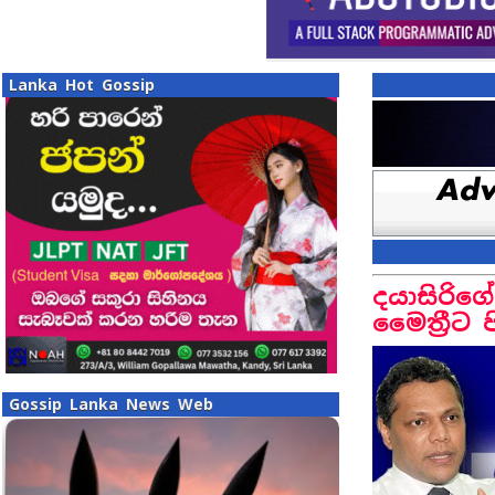
Lanka Hot Gossip
දයාසිරිග
මෛත්‍රීට 
Gossip Lanka News Web