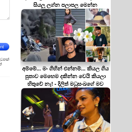
සියලු ලග්න පලාපල මෙන්න
nt
ුවතක්
ක්
අම්මේ... මං ගිහින් එන්නම්... කියල ගිය
පුතාව මෙහෙම දකින්න වෙයි කියලා
හිතුවේ නෑ! - දිලිත් මධුසංඛගේ මව