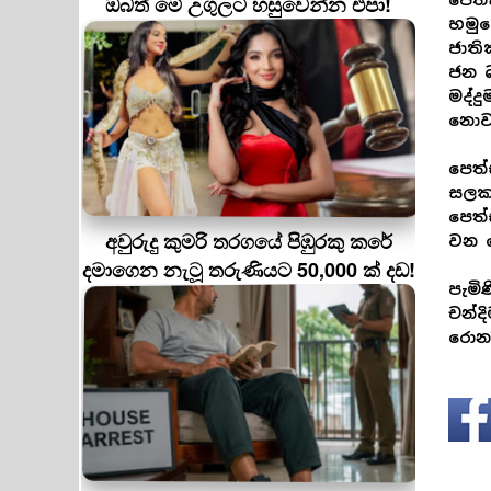
ඔබත් මේ උගුලට හසුවෙන්න එපා!
පෙත්
හමුව
ජාති
ජන බ
මද්ද
නොවන
පෙත්
සලකා
පෙත්
අවුරුදු කුමරි තරගයේ පිඹුරකු කරේ
වන 
දමාගෙන නැටූ තරුණියට 50,000 ක් දඩ!
පැමි
චන්ද
රොනල