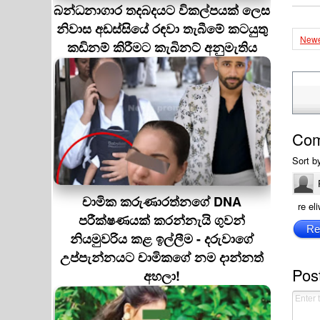
බන්ධනාගාර තදබදයට විකල්පයක් ලෙස
නිවාස අඩස්සියේ රඳවා තැබීමේ කටයුතු
Newe
කඩිනම් කිරීමට කැබිනට් අනුමැතිය
Co
Sort b
චාමික කරුණාරත්නගේ DNA
re el
පරීක්ෂණයක් කරන්නැයි ගුවන්
Re
නියමුවරිය කළ ඉල්ලීම - දරුවාගේ
උප්පැන්නයට චාමිකගේ නම දාන්නත්
Pos
අහලා!