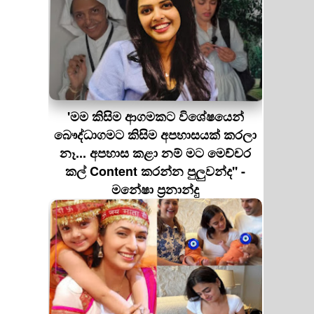
'මම කිසිම ආගමකට විශේෂයෙන්
බෞද්ධාගමට කිසිම අපහාසයක් කරලා
නෑ... අපහාස කළා නම් මට මෙච්චර
කල් Content කරන්න පුලුවන්ද'' -
මනේෂා ප්‍රනාන්දු