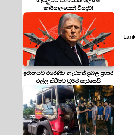
ගැටලුවට ජනාධිපති ලේකම්
කාර්යාලයෙන් විසඳුම්!
Lank
ඉරානයට එරෙහිව නැවතත් ප්‍රබල ප්‍රහාර
එල්ල කිරීමට ට්‍රම්ප් සැරසෙයි