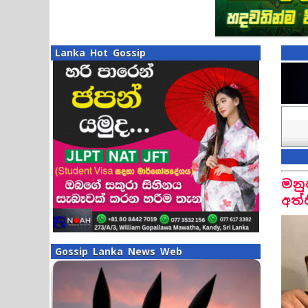
Lanka Hot Gossip
මනු
අත්
Gossip Lanka News Web