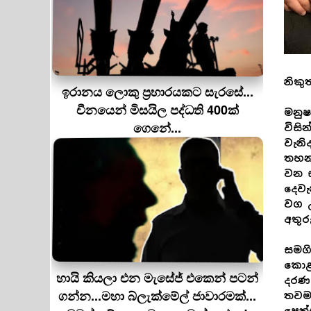
නිකු
ඉරානය ලොකු ප‍්‍රහාරයකට සැරසේ...
චීනයෙන් මිසයිල පද්ධති 400ක්
මනුෂ
ගෙනේ...
විසි
වැනි
තහනම
වන ස
දෙවැ
වග උ
අතුර
සමගි
කොළඹ
හායි කියලා එන මැසේජ් එකෙන් පටන්
දරණ 
ගන්න...මහා බ්ලැක්මේල් ජාවාරමක්...
තවමත