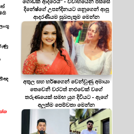
ගොඩක් ආදරෙයි'' - විවාහයෙන් පස්සේ
ත්
දිනේෂ්ගේ උපන්දිනයට ශනූගෙන් ආපු
මගි
ආදරණීයම සුබපැතුම මෙන්න
ලංගු
රුණු
ා
තීඥ
අතුල සහ හර්ෂගෙන් වෙන්වුණු අමායා
තෙවෙනි වරටත් නළුවෙක් වගේ
තරුණයෙක් සමඟ යුග දිවියට - ඇගේ
අලුත්ම පෙම්වතා මෙන්න