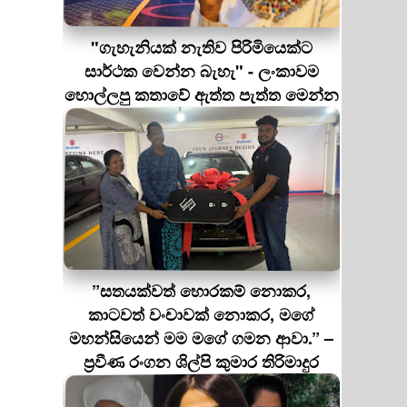
"ගැහැනියක් නැතිව පිරිමියෙක්ට
සාර්ථක වෙන්න බැහැ" - ලංකාවම
හොල්ලපු කතාවේ ඇත්ත පැත්ත මෙන්න
”සතයක්වත් හොරකම් නොකර,
කාටවත් වංචාවක් නොකර, මගේ
මහන්සියෙන් මම මගේ ගමන ආවා.” –
ප්‍රවීණ රංගන ශිල්පි කුමාර තිරිමාදුර