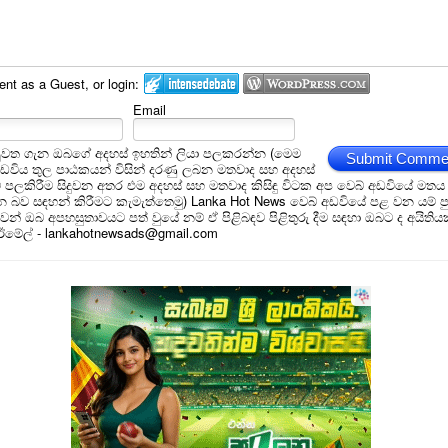
t as a Guest, or login:
Email
ුවත ගැන ඔබගේ අදහස් ඉහතින් ලියා පලකරන්න (මෙම
Submit Comme
අඩවිය තුල පාඨකයන් විසින් දරණු ලබන මතවාද සහ අදහස්
ම් පලකිරීම සිදුවන අතර එම අදහස් සහ මතවාද කිසිඳු විටක අප වෙබ් අඩවියේ මතය
බව සඳහන් කිරීමට කැමැත්තෙමු) Lanka Hot News වෙබ් අඩවියේ පළ වන යම් ප
න් ඔබ අපහසුතාවයට පත් වුයේ නම් ඒ පිළිබඳව පිළිතුරු දීම සඳහා ඔබට ද අයිතිය
 ඊමේල් - lankahotnewsads@gmail.com