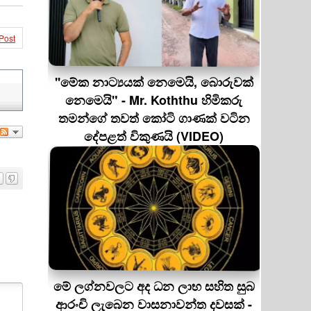
Post
''මේක නාට්‍යයක් නෙමෙයි, බොරුවක්
නෙමෙයි" - Mr. Koththu හිමිකරු
තමන්ගේ තවත් කෝටි ගාණක් වටින
දේපළත් විකුණයි (VIDEO)
මේ ලග්නවලට අද ධන ලාභ සහිත සුබ
ආරංචි ලැබෙන වාසනාවන්ත දවසක් -