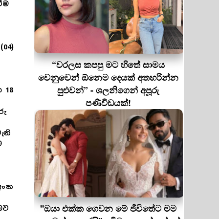
වීම
(04)
“වරලස කපපු මට හිතේ සාමය
වෙනුවෙන් ඕනෙම දෙයක් අතහරින්න
පුළුවන්” - ශලනිගෙන් අපූරු
 18
පණිවිඩයක්!
රු
ැනි
ම
අංක
''ඔයා එක්ක ගෙවන මේ ජීවිතේට මම
බව