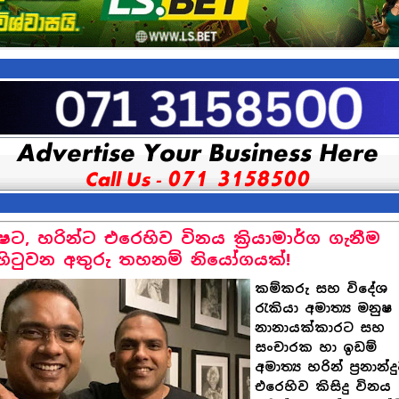
ෂට, හරින්ට එරෙහිව විනය ක්‍රියාමාර්ග ගැනීම
හිටුවන අතුරු තහනම් නියෝගයක්!
කම්කරු සහ විදේශ
රැකියා අමාත්‍ය මනුෂ
නානායක්කාරට සහ
සංචාරක හා ඉඩම්
අමාත්‍ය හරින් ප්‍රනාන්ද
එරෙහිව කිසිදු විනය