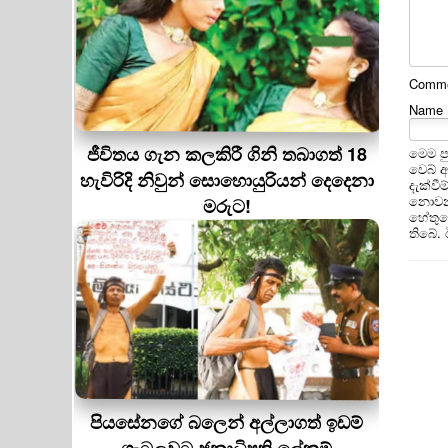
Commen
Name
ජීවිතය ගැන කලකිරී ගිනි තබාගත් 18
මෙම ප
වෙබ් 
හැවිරිදි නිවුන් සොහොයුරියන් දෙදෙනා
දැක්වී
නොවන 
මරුට!
හේතුවෙ
තිබේ.
පියසේනගේ බලෙන් අල්ලාගත් ඉඩම්