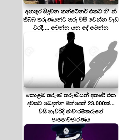
අනතුර සිදුවන කන්ටේනර් එකට ගි* නි
තිබ්බ තරුණයන්ට තරු විසි වෙන්න වැඩ
වරදී.... වෙන්න යන දේ මෙන්න
කොළඹ තරුණ තරුණියන් අතරේ එක
දවසට බෙදන්න මත්පෙති 23,000ක්...
විසි හැවිරිදි ජාවාරම්කරුගේ
පාපොච්ඡාරණය