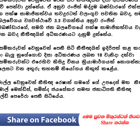
සම්කරුවන් වෙනුවෙන් පෙනී සිටි නීතීඥයින් දිසා අධිකරණය
ේ පෙන්වා දුන්නේය. ඒ අනුව රංජිත් මද්දුම බණ්ඩාරගේ එක්ස
ක පක්ෂ සාමාජිකත්වය තවදුරටත් වලංගුව පවතින බවද, ස
ලවේගය ව්‍යවස්ථාවේ 3.3 වගන්තිය අනුව රංජිත්
ුමබණ්ඩාරගේ, සමගි ජන බලවේගයේ පක්ෂ සාමාජිකත්වය ව
 බවද නීතීඥයින් අධිකරණයට දැනුම් දුන්නේය.
සම්කරුවන් වෙනුවෙන් පෙනී සිටි නීතීඥයින් ඉදිරිපත් කළ ක
 බැලූ නුගේගොඩ දිසා අධිකරණය ලබන 18 වැනිදා දක්වා
සම්කරුවන්ට එරෙහිව කිසිදු විනය ක්‍රියාමාර්ගයක් නොගන්න
ලෙසට වන අතුරු තහනම් නියෝගය නිකුත් කළේය.
ණිල්ල වෙනුවෙන් නීතිඥ රෙෂාන් ගමගේ ගේ උපදෙස් මත නී
ිමාල් මෙන්ඩිස්, සමින්ද ජයසේකර සමඟ ජනාධිපති නීතිඥ
්ඩ් පෙරේරා පෙනී සිටියේය.