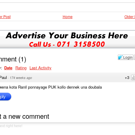
r Post
Home
Older 
mment
(
1
)
Login
y:
Date
Rating
Last Activity
Paul
+3
·
174 weeks ago
iwena kota Ranil ponnayage PUK kollo dennek una doubala
ply
t a new comment