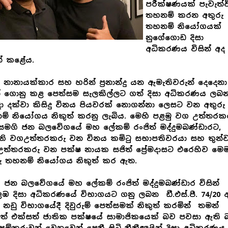
පරීක්ෂණයක් පැවැත්
තහනම් කරන අතුරු
තහනම් නියෝගයක්
නුගේගොඩ දිසා
අධිකරණය විසින් අද 
ත් කළේය.
 නානායක්කාර සහ හරින් ප්‍රනාන්දු යන ඇමැතිවරුන් දෙදෙනා
න් ගොනු කළ පෙත්සම සැලකිල්ලට ගත් දිසා අධිකරණය ලබන
දා දක්වා කිසිදු විනය පියවරක් නොගන්නා ලෙසට වන අතුරු
් නියෝගය නිකුත් කරනු ලැබිය. මෙහි පළමු වග උත්තරක
මගි ජන බලවේගයේ මහ ලේකම් රංජිත් මද්දුමබණ්ඩාරට,
නි වගඋත්තරකරු වන විනය කමිටු සභාපතිවරයා සහ තුන්ව
ත්තරකරු වන පක්ෂ නායක සජිත් ප්‍රේමදාසට එරෙහිව මෙ
ු තහනම් නියෝගය නිකුත් කර ඇත.
 ජන බලවේගයේ මහ ලේකම් රංජිත් මද්දුමබණ්ඩාර විසින්
 දිසා අධිකරණයේ විභාගයට ගනු ලබන ඩී.එස්.පී. 74/20 
නඩු විභාගයේදී දිවුරුම් පෙත්සමක් නිකුත් කරමින් තමන්
් එක්සත් ජාතික පක්ෂයේ සාමාජිකයෙක් බව පවසා ඇති 