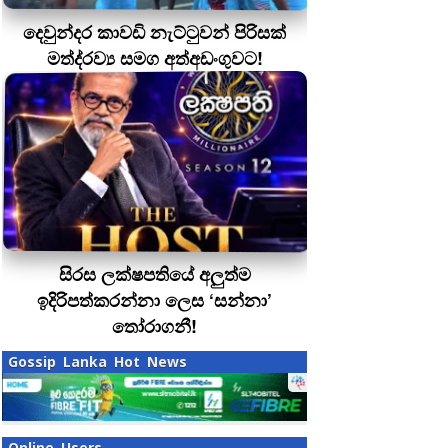
දෙවුන්දර කාවඩි නැට්ටුවන් පිරිසක්
මත්ද‍්‍රව්‍ය සමග අත්අඩංගුවට!
සිරස ලක්ෂපතියේ අලුත්ම
ඉදිරිපත්කරන්නා ලෙස ‘සන්නා’
තෝරාගනී!
Gossip Lanka Hot News
Online Users