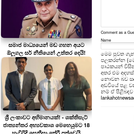
Comment as a Guest
Name
සමාජ මාධ්‍යයෙන් මඩ ගහන අයට
ඕලුගල සර් නීතියෙන් උත්තර දෙයි!
මෙම පුවත ගැන
පලකරන්න (මෙ
පාඨකයන් විසින
අතර එම අදහස්
නොවන බව සඳහන
අඩවියේ පළ වන
නම් ඒ පිළිබඳව 
lankahotnews
ශ්‍රී ලංකාවට අභිමානයක්! - ශක්තිසැට්
ජාත්‍යන්තර අභ්‍යවකාශ මෙහෙයුමට 18
හැවිරිදි සෙනීසා තේරී පත්වෙයි