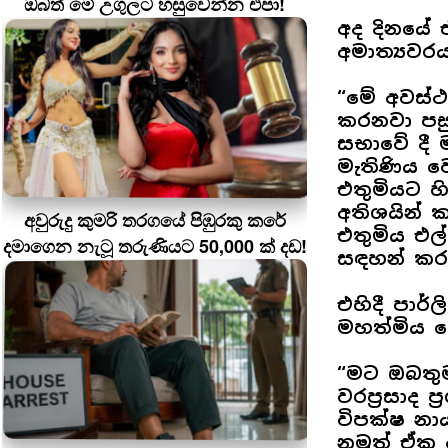
ඔබත් මේ උගුලට හසුවෙන්න එපා!
අද දිනයේ 
අමාත්‍යවර
“මේ අවස්
කරනවා පසු
සභාවේ දී 
මැතිණිය ව
එතුමියට හ
අතිශයින් 
අවුරුදු කුමරි තරගයේ පිඹුරකු කරේ
එතුමිය එ
දමාගෙන නැටූ තරුණියට 50,000 ක් දඩ!
සඳහන් කර
එහිදී පාර්ල
මහත්මිය 
“මට ඔබතුම
වරප්‍රසාද 
විපක්ෂ නා
නමුත් ඒක 