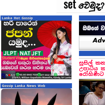
Lanka Hot Gossip
සුසිල් කන
උපාධිය කළ
රෝහිණීට ප
Gossip Lanka News Web