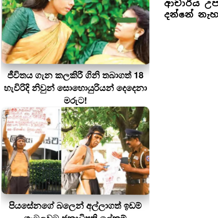
ආචාර්ය උපා
දන්නේ නැහැ
ජීවිතය ගැන කලකිරී ගිනි තබාගත් 18
හැවිරිදි නිවුන් සොහොයුරියන් දෙදෙනා
මරුට!
පියසේනගේ බලෙන් අල්ලාගත් ඉඩම්