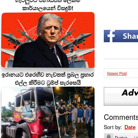
ගැටලුවට ජනාධිපති ලේකම්
කාර්යාලයෙන් විසඳුම්!
ඉරානයට එරෙහිව නැවතත් ප්‍රබල ප්‍රහාර
Newer Post
එල්ල කිරීමට ට්‍රම්ප් සැරසෙයි
Comment
Sort by:
Date
Dugiya
·
17