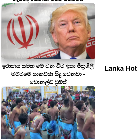
ඉරානය සමඟ මේ වන විට ඉතා මිත්‍රශීලී
Lanka Hot
මට්ටමේ සාකච්ඡා සිදු වෙනවා -
ඩොනල්ඩ් ට්‍රම්ප්