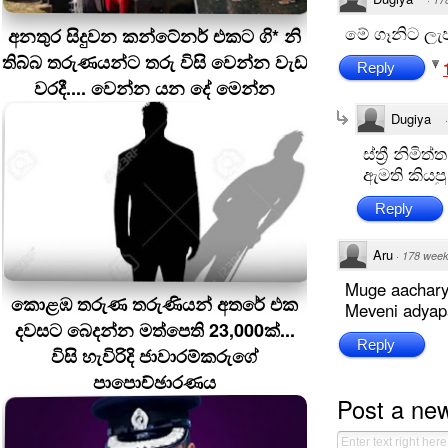
මේ ගෑනිට ලැජ
අනතුර සිදුවන කන්ටේනර් එකට ගි* නි
තිබ්බ තරුණයන්ට තරු විසි වෙන්න වැඩ
Reply
වරදී.... වෙන්න යන දේ මෙන්න
Dugiya
ස්ත්‍රී නිම
ඇමති කියප
Reply
Aru
·
178 week
Muge aachary
කොළඹ තරුණ තරුණියන් අතරේ එක
Meveni adyapa
දවසට බෙදන්න මත්පෙති 23,000ක්...
Reply
විසි හැවිරිදි ජාවාරම්කරුගේ
පාපොච්ඡාරණය
Post a ne