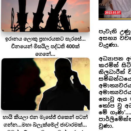
පැවැති උණ
ඉරානය ලොකු ප‍්‍රහාරයකට සැරසේ...
අසභ්‍ය වචන
වැදුණා.
චීනයෙන් මිසයිල පද්ධති 400ක්
ගෙනේ...
අධ්‍යාපන අ
කරමින් සිට
නිලධාරීන් 
සම්බන්ධයෙන
අමාත්‍යවර
අමාත්‍යවරය
නොවූ ඇය තව
කෝප වූ අධ
මේ ගෑණි‘…
හායි කියලා එන මැසේජ් එකෙන් පටන්
පාර්ලිමේන්
ගන්න...මහා බ්ලැක්මේල් ජාවාරමක්...
වුණා.