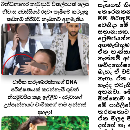
බන්ධනාගාර තදබදයට විකල්පයක් ලෙස
සැකයක් ති
නිවාස අඩස්සියේ රඳවා තැබීමේ කටයුතු
කෙරෙනකන්
මම ඔබතුම
කඩිනම් කිරීමට කැබිනට් අනුමැතිය
වෙනිදා මේ
සභානායක, අ
ප්‍රේමජයන
අගමැතිතු
ඒක හැන්සා
නැත්නම් අ
ශබ්දකෝෂය
බැහැ ඒ ව
නැහැ. ඒක 
චාමික කරුණාරත්නගේ DNA
නැද්ද එව
පරීක්ෂණයක් කරන්නැයි ගුවන්
අහනවා. ම
නියමුවරිය කළ ඉල්ලීම - දරුවාගේ
ඔක්කොම ක
උප්පැන්නයට චාමිකගේ නම දාන්නත්
මේ පාර්ලි
අහලා!
කරනකොට එය
ඒක මලද ම
දන්නේ නෑ