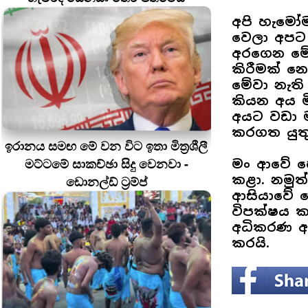
අපි හැමෝම
වෙලා අපට 
අරගෙන මේ
කිරීමක් න
මේවා නැති
කියන අය 
අයට වඩා ම
කරගත යුතු
ඉරානය සමඟ මේ වන විට ඉතා මිත්‍රශීලී
මට්ටමේ සාකච්ඡා සිදු වෙනවා -
මං ආවේ හ
කළා. නමුත
ඩොනල්ඩ් ට්‍රම්ප්
ආසියාවේ 
විපක්ෂය ක
අධිකරණ ඇ
කරයි.