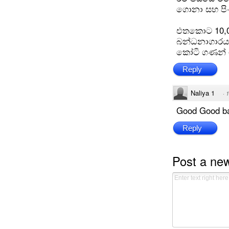
ගොනා සහ පි
එතකොට 10,0
බන්ධනාගාරය 
කෝටි ගණන් 
Reply
Naliya 1
·
1
Good Good ba
Reply
Post a ne