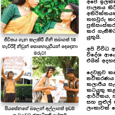
අපේ ඉලක්
පාලනය කිර
අතිරික්තයක
තහවුරු කරන
ප්‍රතිසංස
කර ගැනීම
යුතුයි.
ජීවිතය ගැන කලකිරී ගිනි තබාගත් 18
හැවිරිදි නිවුන් සොහොයුරියන් දෙදෙනා
අපි විවිධ
මරුට!
විදේශ ආයෝ
එයින් අදහස
දෙවනුව කෘ
නවීකරණය කි
කලාපීය සැ
කටයුතු කළය
ආර්ථිකය, 
සහ පුළුල් ක
පියසේනගේ බලෙන් අල්ලාගත් ඉඩම්
ලංකාවක් 