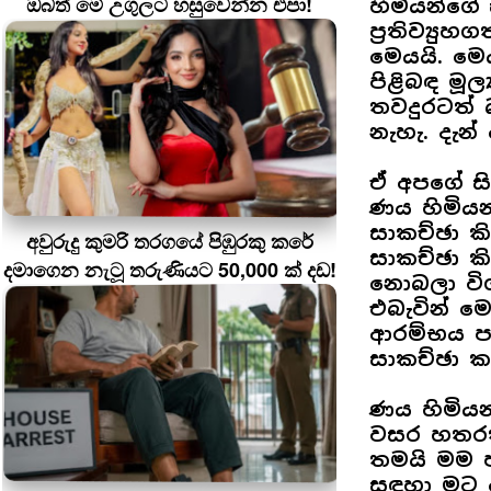
ඔබත් මේ උගුලට හසුවෙන්න එපා!
හිමියන්ග
ප්‍රතිව්‍ය
මෙයයි. ම
පිළිබඳ මූ
තවදුරටත්
නැහැ. දැන්
ඒ අපගේ සි
ණය හිමියන
සාකච්ඡා ක
අවුරුදු කුමරි තරගයේ පිඹුරකු කරේ
සාකච්ඡා කි
දමාගෙන නැටූ තරුණියට 50,000 ක් දඩ!
නොබලා විශ්
එබැවින් ම
ආරම්භය ප
සාකච්ඡා කළ
ණය හිමිය
වසර හතරක
තමයි මම පා
සඳහා මට අ