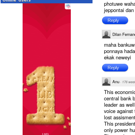
photuwe wahal
jeppontai da
Reply
Dilan Fernan
maha bankuwa
ponnaya hada
ekak neweyi
Reply
Anu
·
176 wee
This economic
central bank 
leader as wel
voice against 
lost assisment
This president
only power hu