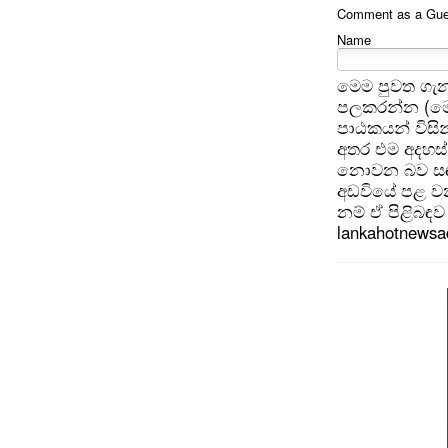
Comment as a Guest
Name
මෙම පුවත ගැන
පලකරන්න (මෙ
පාඨකයන් විසින
අතර එම අදහස්
නොවන බව සඳහන
අඩවියේ පළ වන
නම් ඒ පිළිබඳව 
lankahotnews