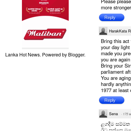
Please please
more stronger 
Reply
HarakKata R
Bring this act
your day light
made you presi
Lanka Hot News. Powered by
Blogger
.
you are again 
Bring your Si
parliament af
You are aging
hardly anythin
1977 at least
Reply
Sena
·
175 
ළගදීම සම්මත
ඊට පස්සෙ මහේ