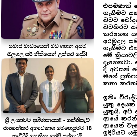
එපමණක් නොව
ගැනීමට යන
බවට චෝදනා
බටහිරට යට
කරගෙන යන්න
අරමුදල ස
සමාජ මාධ්‍යයෙන් මඩ ගහන අයට
ගැනීමට එක්
ඕලුගල සර් නීතියෙන් උත්තර දෙයි!
මේ ක්‍රියා
දැනෙනවා. ම
දී අවසන් 
මගේ ප්‍රති
කතා කරනව
ඉතිං විරු
යුතු දෙයක
යුතුයි. අප
ආයේ කරන්න
ශ්‍රී ලංකාවට අභිමානයක්! - ශක්තිසැට්
ආයෙත් වැ
ජාත්‍යන්තර අභ්‍යවකාශ මෙහෙයුමට 18
ඉදිරියට යමු
හැවිරිදි සෙනීසා තේරී පත්වෙයි