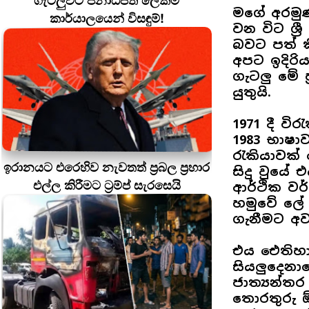
ගැටලුවට ජනාධිපති ලේකම්
මගේ අරමුණ
කාර්යාලයෙන් විසඳුම්!
වන විට ශ්
බවට පත් ක
අපට ඉදිරිය
ගැටලු මේ 
යුතුයි.
1971 දී වි
1983 භාෂ
රැකියාවක් 
ඉරානයට එරෙහිව නැවතත් ප්‍රබල ප්‍රහාර
සිදු වුයේ 
එල්ල කිරීමට ට්‍රම්ප් සැරසෙයි
ආර්ථික ව
හමුවේ ලේ ව
ගැනීමට අව
එය ඓතිහාස
සියලුදෙන
ජාත්‍යන්තර 
තොරතුරු 