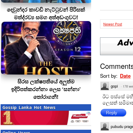
දෙවුන්දර කාවඩි නැට්ටුවන් පිරිසක්
මත්ද‍්‍රව්‍ය සමග අත්අඩංගුවට!
Newer Post
Comment
Sort by:
Date
සිරස ලක්ෂපතියේ අලුත්ම
gopi
·
176 we
ඉදිරිපත්කරන්නා ලෙස ‘සන්නා’
ඊට පස්සේ මහ
තෝරාගනී!
ලෙසත් සමිමා
Gossip Lanka Hot News
Reply
pubudu prag
Online Users