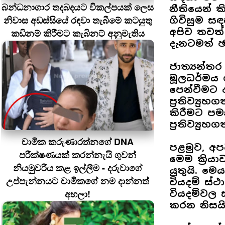
බන්ධනාගාර තදබදයට විකල්පයක් ලෙස
නීතියෙන් ක
නිවාස අඩස්සියේ රඳවා තැබීමේ කටයුතු
ගිවිසුම සඳ
අපිව තවත
කඩිනම් කිරීමට කැබිනට් අනුමැතිය
දැනටමත් ඡ
ජාත්‍යන්තර
මූලධර්මය 
පෙන්වීමට 
ප්‍රතිව්‍යු
කිරීමට පම
ප්‍රතිව්‍ය
චාමික කරුණාරත්නගේ DNA
පළමුව, අපට
පරීක්ෂණයක් කරන්නැයි ගුවන්
මෙම ක්‍රි
නියමුවරිය කළ ඉල්ලීම - දරුවාගේ
යුතුයි. ම
උප්පැන්නයට චාමිකගේ නම දාන්නත්
වියදම් ස්
අහලා!
වියදම්වල
කරන නිසය