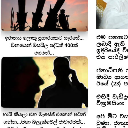
ඉරානය ලොකු ප‍්‍රහාරයකට සැරසේ...
එම පනතට අ
ලබාදී ඇත
චීනයෙන් මිසයිල පද්ධති 400ක්
ඉදිරියේදී
ගෙනේ...
එය පාර්ලි
ජනාධිපති 
මාධ්‍ය ආය
ඊයේ (23) 
එහිදී වැඩි
වික්‍රමසිං
හායි කියලා එන මැසේජ් එකෙන් පටන්
අපි මීට 
ගන්න...මහා බ්ලැක්මේල් ජාවාරමක්...
වුණා. ජාත