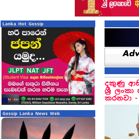
Lanka Hot Gossip
දකුණු ආ
ශ්‍රී ලංක
කරනවා -
Gossip Lanka News Web