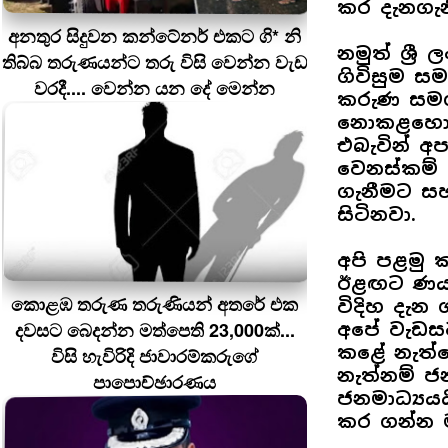
කර දැනගැන
අනතුර සිදුවන කන්ටේනර් එකට ගි* නි
නමුත් ශ්‍
තිබ්බ තරුණයන්ට තරු විසි වෙන්න වැඩ
ගිවිසුම ස
වරදී.... වෙන්න යන දේ මෙන්න
කරුණ සමග
නොකළහොත්
එබැවින් අ
වෙනස්කම් 
ගැනීමට ස
සිටිනවා.
අපි පළමු 
ඊළඟට ණය ප
කොළඹ තරුණ තරුණියන් අතරේ එක
විදිහ දැන
දවසට බෙදන්න මත්පෙති 23,000ක්...
අපේ වැඩස
කළේ නැත්
විසි හැවිරිදි ජාවාරම්කරුගේ
නැත්නම් 
පාපොච්ඡාරණය
ජනමාධ්‍ය
කර ගන්න ම