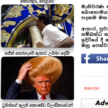
තොරතුරු හෙළිවේ
මැතිවරණ ක
බොහොමයක් 
පදනම මත 
ආහාර, ප්‍
සම්බන්ධ 
ඉදිරියේ ද
ඔහු පෙන්වා
සජිත් පෙරහැරේ ඇතාට උම්මා දෙයි!
Newer Post
ට්‍රම්ප්ගේ අලුත් කොණ්ඩ විලාසිතාවෙන්