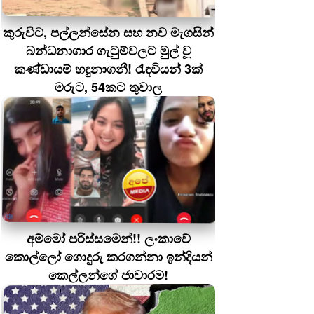
කුරුවිට, පල්ලන්සේන සහ නව මැගසින්
බන්ධනාගාර ගැටුම්වලට මුල් වූ
කණ්ඩායම් හඳුනාගනී! රැඳවියන් 3ක්
මරුට, 54කට තුවාල
අම්මෝ පරිස්සමෙන්!! ලංකාවේ
කොල්ලෝ ගොදුරු කරගන්නා ඉන්දියන්
කෙල්ලන්ගේ ජාවාරම!