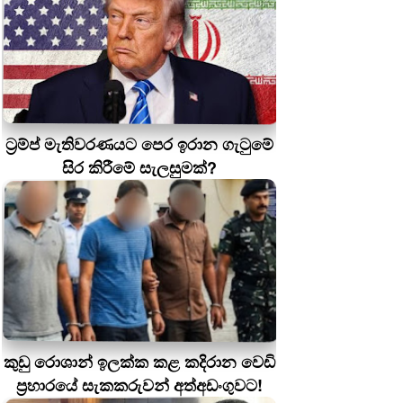
ට්‍රම්ප් මැතිවරණයට පෙර ඉරාන ගැටුමේ
සිර කිරීමේ සැලසුමක්?
කුඩු රොශාන් ඉලක්ක කළ කදිරාන වෙඩි
ප්‍රහාරයේ සැකකරුවන් අත්අඩංගුවට!