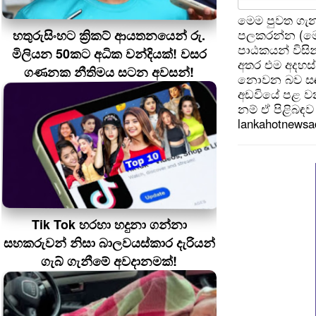
මෙම පුවත ගැන
පලකරන්න (මෙ
හතුරුසිංහට ක්‍රිකට් ආයතනයෙන් රු.
පාඨකයන් විසින
මිලියන 50කට අධික වන්දියක්! වසර
අතර එම අදහස්
ගණනක නීතිමය සටන අවසන්!
නොවන බව සඳහන
අඩවියේ පළ වන
නම් ඒ පිළිබඳව 
lankahotnews
Tik Tok හරහා හදුනා ගන්නා
සහකරුවන් නිසා බාලවයස්කාර දැරියන්
ගැබ් ගැනීමේ අවදානමක්!