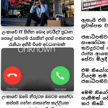
ඇතැයි එහි 
පුවත්පත වා
ලංකාවේ IT සිහින බොද වෙයිද? ප්‍රධාන
ජනාධිපති
පෙළේ සමාගම් රැසකින් දහස් ගණනකට
සංශෝධන ම
රැකියා අහිමි වීමේ අවධානමක්!
තවදුරටත් 
රාජ්‍ය ආ
සේවා මිලද
එම නියෝග
වියදම තම 
ජනාධිපති
මෙම නියෝ
ලංකාවේ ඔබේ නිරුවත ඔබටම පෙන්වා
ගැනීමක් ය
කප්පම් ගන්න ජාත්‍යන්ත කල්ලියක
කර තිබේ.