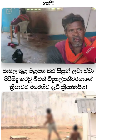
ගනී!
පාසල තුළ මළපහ කර සිසුන් ලවා ඒවා
පිරිසිදු කරවූ බීමත් විදුහල්පතිවරයාගේ
ක්‍රියාවට එරෙහිව දැඩි ක්‍රියාමාර්ග!