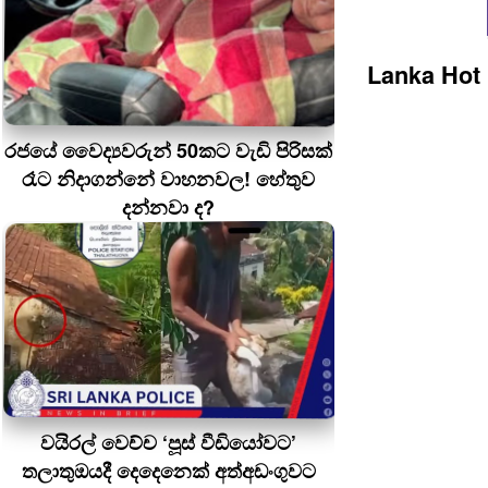
Lanka Hot
රජයේ වෛද්‍යවරුන් 50කට වැඩි පිරිසක්
රෑට නිදාගන්නේ වාහනවල! හේතුව
දන්නවා ද?
වයිරල් වෙච්ච ‘පූස් වීඩියෝවට’
තලාතුඔයදී දෙදෙනෙක් අත්අඩංගුවට