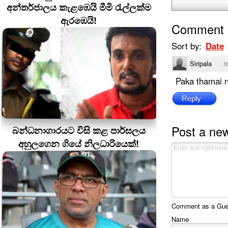
අන්තර්ජාලය කැළඹෙයි මීමි රැල්ලක්ම
ඇරඹෙයි!
Comment
Sort by:
Date
Siripala
·
1
Paka thamai 
Reply
Post a ne
බන්ධනාගාරයට විසි කළ පාර්සලය
අහුලගෙන ගියේ නිලධාරියෙක්!
Comment as a Guest
Name