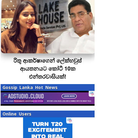
රිතූ ආකර්ෂාගෙන් ලේක්හවුස්
ආයතනයට කෝටී 10ක
එන්තරවාසියක්!
Gossip Lanka Hot News
Online Users