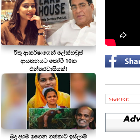
රිතූ ආකර්ෂාගෙන් ලේක්හවුස්
ආයතනයට කෝටී 10ක
එන්තරවාසියක්!
Newer Post
බුදු දහම ඉගෙන ගත්තාට ඉස්ලාම්