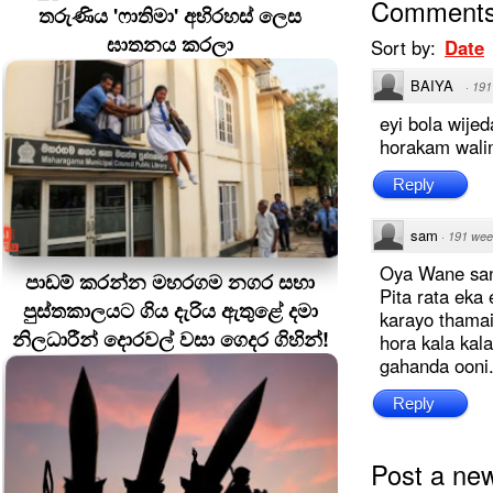
Comment
තරුණිය 'ෆාතිමා' අභිරහස් ලෙස
ඝාතනය කරලා
Sort by:
Date
BAIYA
·
191
eyi bola wije
horakam wali
Reply
sam
·
191 wee
Oya Wane san
පාඩම් කරන්න මහරගම නගර සභා
Pita rata eka
පුස්තකාලයට ගිය දැරිය ඇතුළේ දමා
karayo tham
නිලධාරීන් දොරවල් වසා ගෙදර ගිහින්!
hora kala kal
gahanda ooni
Reply
Post a ne