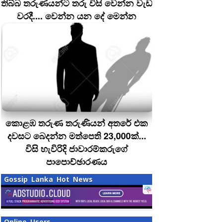
තිබ්බ තරුණයන්ට තරු විසි වෙන්න වැඩ
වරදී.... වෙන්න යන දේ මෙන්න
කොළඹ තරුණ තරුණියන් අතරේ එක
දවසට බෙදන්න මත්පෙති 23,000ක්...
විසි හැවිරිදි ජාවාරම්කරුගේ
පාපොච්ඡාරණය
Gossip Lanka Hot News
Online Users