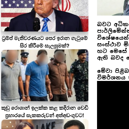
බවට අධික
පාර්ලිමේන
ට්‍රම්ප් මැතිවරණයට පෙර ඉරාන ගැටුමේ
විශේෂයෙන්
සංස්ථාව මි
සිර කිරීමේ සැලසුමක්?
හට මෙසේ බ
ඇති බවද 
මේවා පිළි
විමර්ශනය 
කුඩු රොශාන් ඉලක්ක කළ කදිරාන වෙඩි
ප්‍රහාරයේ සැකකරුවන් අත්අඩංගුවට!