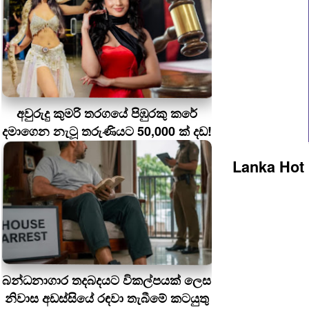
අවුරුදු කුමරි තරගයේ පිඹුරකු කරේ
දමාගෙන නැටූ තරුණියට 50,000 ක් දඩ!
Lanka Hot
බන්ධනාගාර තදබදයට විකල්පයක් ලෙස
නිවාස අඩස්සියේ රඳවා තැබීමේ කටයුතු