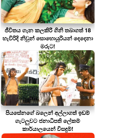
ජීවිතය ගැන කලකිරී ගිනි තබාගත් 18
හැවිරිදි නිවුන් සොහොයුරියන් දෙදෙනා
මරුට!
පියසේනගේ බලෙන් අල්ලාගත් ඉඩම්
ගැටලුවට ජනාධිපති ලේකම්
කාර්යාලයෙන් විසඳුම්!