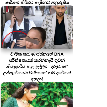
කඩිනම් කිරීමට කැබිනට් අනුමැතිය
චාමික කරුණාරත්නගේ DNA
පරීක්ෂණයක් කරන්නැයි ගුවන්
නියමුවරිය කළ ඉල්ලීම - දරුවාගේ
උප්පැන්නයට චාමිකගේ නම දාන්නත්
අහලා!