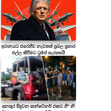
ඉරානයට එරෙහිව නැවතත් ප්‍රබල ප්‍රහාර
එල්ල කිරීමට ට්‍රම්ප් සැරසෙයි
අනතුර සිදුවන කන්ටේනර් එකට ගි* නි