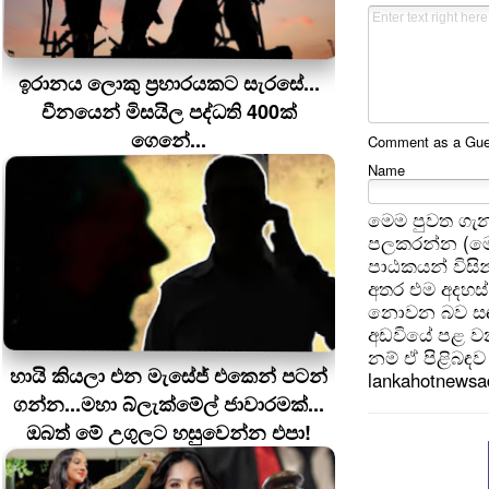
ඉරානය ලොකු ප‍්‍රහාරයකට සැරසේ...
චීනයෙන් මිසයිල පද්ධති 400ක්
ගෙනේ...
Comment as a Guest
Name
මෙම පුවත ගැන
පලකරන්න (මෙ
පාඨකයන් විසින
අතර එම අදහස්
නොවන බව සඳහන
අඩවියේ පළ වන
නම් ඒ පිළිබඳව 
හායි කියලා එන මැසේජ් එකෙන් පටන්
lankahotnews
ගන්න...මහා බ්ලැක්මේල් ජාවාරමක්...
ඔබත් මේ උගුලට හසුවෙන්න එපා!