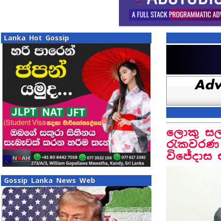
Lanka Hot Gossip
ලොකු සල
රැකවරණ 
විජේදාස 
Gossip Lanka News Web