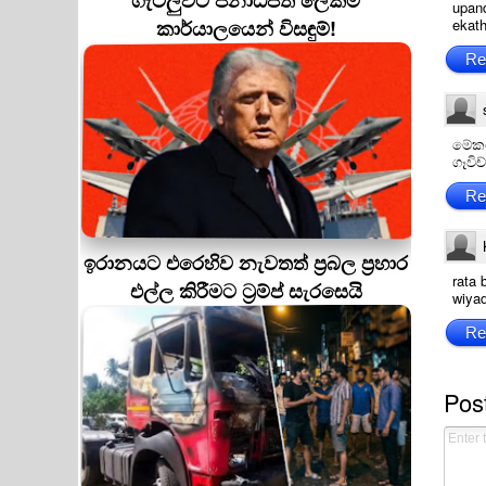
ගැටලුවට ජනාධිපති ලේකම්
upan
කාර්යාලයෙන් විසඳුම්!
ekat
Re
මේකට
ගෑවි
Re
ඉරානයට එරෙහිව නැවතත් ප්‍රබල ප්‍රහාර
rata 
එල්ල කිරීමට ට්‍රම්ප් සැරසෙයි
wiya
Re
Pos