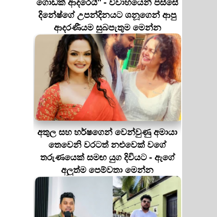
ගොඩක් ආදරෙයි'' - විවාහයෙන් පස්සේ
දිනේෂ්ගේ උපන්දිනයට ශනූගෙන් ආපු
ආදරණීයම සුබපැතුම මෙන්න
අතුල සහ හර්ෂගෙන් වෙන්වුණු අමායා
තෙවෙනි වරටත් නළුවෙක් වගේ
තරුණයෙක් සමඟ යුග දිවියට - ඇගේ
අලුත්ම පෙම්වතා මෙන්න