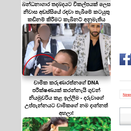
බන්ධනාගාර තදබදයට විකල්පයක් ලෙස
නිවාස අඩස්සියේ රඳවා තැබීමේ කටයුතු
කඩිනම් කිරීමට කැබිනට් අනුමැතිය
චාමික කරුණාරත්නගේ DNA
පරීක්ෂණයක් කරන්නැයි ගුවන්
Newe
නියමුවරිය කළ ඉල්ලීම - දරුවාගේ
උප්පැන්නයට චාමිකගේ නම දාන්නත්
අහලා!