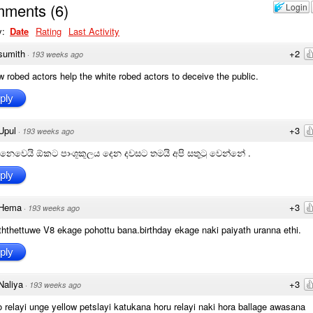
mments
(
6
)
Login
y:
Date
Rating
Last Activity
sumith
+2
·
193 weeks ago
w robed actors help the white robed actors to deceive the public.
ply
Upul
+3
·
193 weeks ago
ත් නෙවෙයි ඕකට පාංශූකූලය දෙන දවසට තමයි අපි සතුටු වෙන්නේ .
ply
Hema
+3
·
193 weeks ago
hthettuwe V8 ekage pohottu bana.birthday ekage naki paiyath uranna ethi.
ply
Naliya
+3
·
193 weeks ago
o relayi unge yellow petslayi katukana horu relayi naki hora ballage awasana