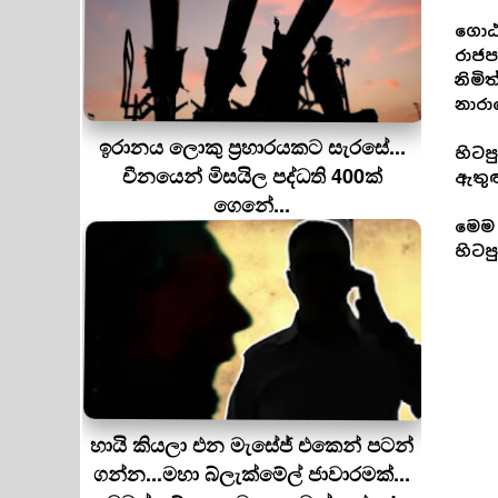
ගොඨා
රාජප
නිමි
නාරා
ඉරානය ලොකු ප‍්‍රහාරයකට සැරසේ...
හිටප
චීනයෙන් මිසයිල පද්ධති 400ක්
ඇතුළ
ගෙනේ...
මෙම 
හිටප
හායි කියලා එන මැසේජ් එකෙන් පටන්
ගන්න...මහා බ්ලැක්මේල් ජාවාරමක්...