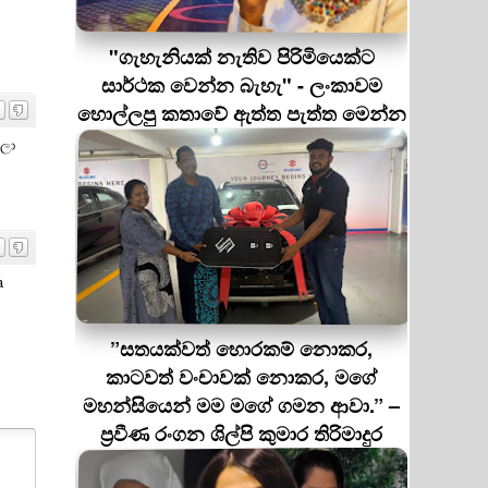
"ගැහැනියක් නැතිව පිරිමියෙක්ට
සාර්ථක වෙන්න බැහැ" - ලංකාවම
හොල්ලපු කතාවේ ඇත්ත පැත්ත මෙන්න
යලා
a
”සතයක්වත් හොරකම් නොකර,
කාටවත් වංචාවක් නොකර, මගේ
මහන්සියෙන් මම මගේ ගමන ආවා.” –
ප්‍රවීණ රංගන ශිල්පි කුමාර තිරිමාදුර