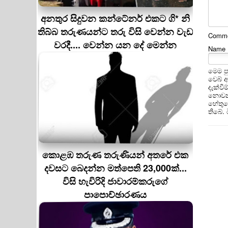
අනතුර සිදුවන කන්ටේනර් එකට ගි* නි
තිබ්බ තරුණයන්ට තරු විසි වෙන්න වැඩ
Commen
වරදී.... වෙන්න යන දේ මෙන්න
Name
මෙම ප
වෙබ් 
දැක්වී
නොවන 
හේතුවෙ
තිබේ.
කොළඹ තරුණ තරුණියන් අතරේ එක
දවසට බෙදන්න මත්පෙති 23,000ක්...
විසි හැවිරිදි ජාවාරම්කරුගේ
පාපොච්ඡාරණය