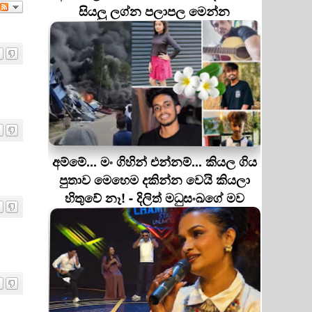
සියලු ලග්න පලාපල මෙන්න
අම්මේ... මං ගිහින් එන්නම්... කියල ගිය
පුතාව මෙහෙම දකින්න වෙයි කියලා
හිතුවේ නෑ! - දිලිත් මධුසංඛගේ මව