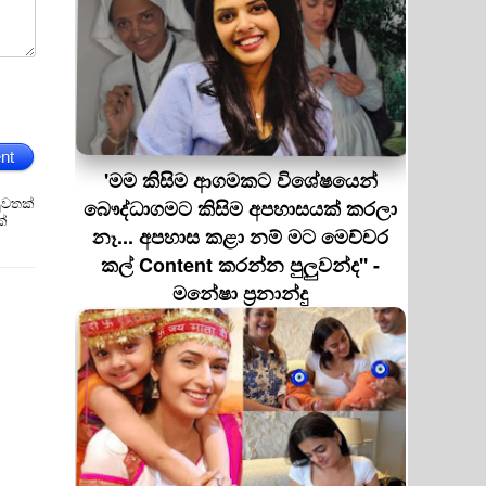
nt
'මම කිසිම ආගමකට විශේෂයෙන්
ුවතක්
බෞද්ධාගමට කිසිම අපහාසයක් කරලා
ක්
නෑ... අපහාස කළා නම් මට මෙච්චර
කල් Content කරන්න පුලුවන්ද'' -
මනේෂා ප්‍රනාන්දු