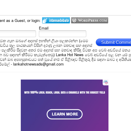
t as a Guest, or login:
Email
ුවත ගැන ඔබගේ අදහස් ඉහතින් ලියා පලකරන්න (මෙම
Submit Comme
අඩවිය තුල පාඨකයන් විසින් දරණු ලබන මතවාද සහ අදහස්
ම් පලකිරීම සිදුවන අතර එම අදහස් සහ මතවාද කිසිඳු විටක අප වෙබ් අඩවියේ මතය
බව සඳහන් කිරීමට කැමැත්තෙමු) Lanka Hot News වෙබ් අඩවියේ පළ වන යම් ප
න් ඔබ අපහසුතාවයට පත් වුයේ නම් ඒ පිළිබඳව පිළිතුරු දීම සඳහා ඔබට ද අයිතිය
 ඊමේල් - lankahotnewsads@gmail.com