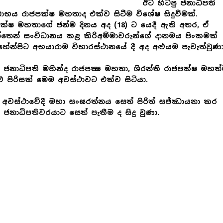
ඊට හිටපු ජනාධිපති
භය රාජපක්ෂ මහතාද එක්ව සිටීම විශේෂ සිදුවීමක්.
ක්ෂ මහතාගේ ජන්ම දිනය අද (18) ට යෙදී ඇති අතර, ඒ
ත්තෙන් සංවිධානය කළ කිරිඅම්මාවරුන්ගේ දානමය පිංකමක්
හේන්පිට අභයාරාම විහාරස්ථානයේ දී අද අළුයම පැවැත්වුණා
ු ජනාධිපති මහින්ද රාජපක්‍ෂ මහතා, ශිරන්ති රාජපක්ෂ මහත්
ු පිරිසක් මෙම අවස්ථාවට එක්ව සිටියා.
අවස්ථාවේදී මහා සංඝරත්නය සෙත් පිරිත් සජ්ඣායනා කර
ු ජනාධිපතිවරයාට සෙත් පැතීම ද සිදු වුණා.