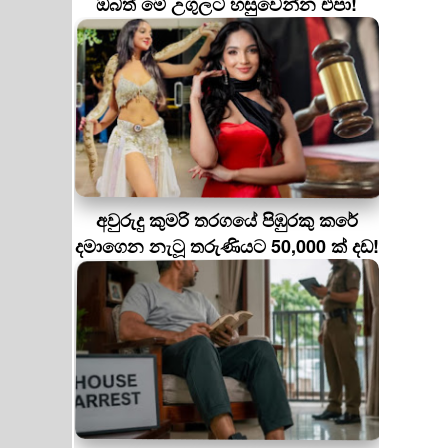
ඔබත් මේ උගුලට හසුවෙන්න එපා!
අවුරුදු කුමරි තරගයේ පිඹුරකු කරේ
දමාගෙන නැටූ තරුණියට 50,000 ක් දඩ!