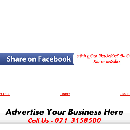
r Post
Home
Older 