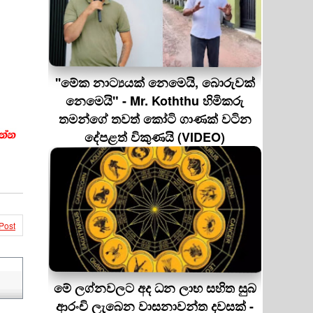
''මේක නාට්‍යයක් නෙමෙයි, බොරුවක්
නෙමෙයි" - Mr. Koththu හිමිකරු
තමන්ගේ තවත් කෝටි ගාණක් වටින
දේපළත් විකුණයි (VIDEO)
Post
මේ ලග්නවලට අද ධන ලාභ සහිත සුබ
ආරංචි ලැබෙන වාසනාවන්ත දවසක් -