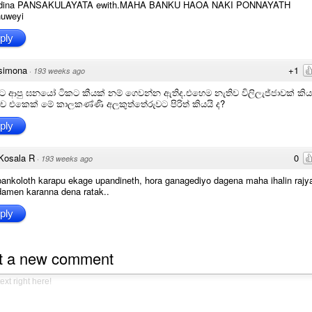
dina PANSAKULAYATA ewith.MAHA BANKU HAOA NAKI PONNAYATH
huweyi
ply
simona
+1
·
193 weeks ago
 ආපු ඝනයෝ ටිකට කීයක් නම් ගෙවන්න ඇතිද.එහෙම නැතිව විලිලැජ්ජාවක් කි
ච්ච එකෙක් මේ කාලකණ්ණි අලුකුත්තේරුවට පිරිත් කියයි ද?
ply
Kosala R
0
·
193 weeks ago
bankoloth karapu ekage upandineth, hora ganagediyo dagena maha ihalin rajy
damen karanna dena ratak..
ply
t a new comment