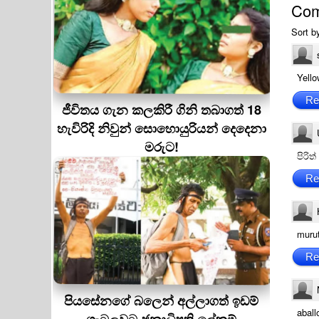
Co
Sort b
Yello
Re
ජීවිතය ගැන කලකිරී ගිනි තබාගත් 18
හැවිරිදි නිවුන් සොහොයුරියන් දෙදෙනා
මරුට!
පිරි
Re
murut
Re
පියසේනගේ බලෙන් අල්ලාගත් ඉඩම්
aball