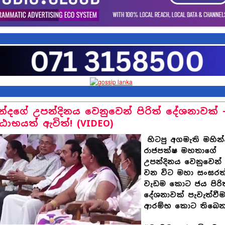
න්දගේ උපන්දිනය වෙනුවෙන් පිරිත් දේශනාවක් 
ාභයත් ඇවිත්! (VIDEO)
හිටපු අගමැති මහින්
රාජපක්ෂ මහතාගේ
උපන්දිනය වෙනුවෙන්
වන විට මහා සංඝර
වැඩම කොට ජය ‌පිරිත
දේශනාවක් පැවැත්වී
ආරම්භ කොට තිබෙන