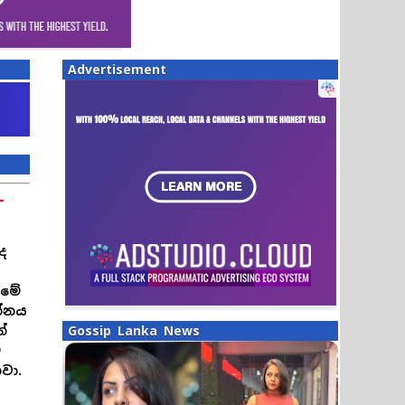
Advertisement
–
ද
 මේ
ත්නය
්
Gossip Lanka News
ම
වා.