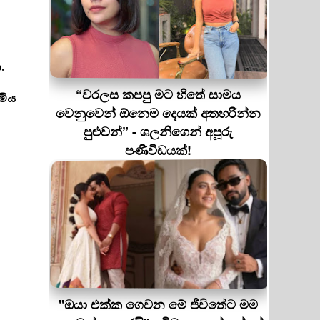
.
“වරලස කපපු මට හිතේ සාමය
මිය
වෙනුවෙන් ඕනෙම දෙයක් අතහරින්න
පුළුවන්” - ශලනිගෙන් අපූරු
පණිවිඩයක්!
''ඔයා එක්ක ගෙවන මේ ජීවිතේට මම