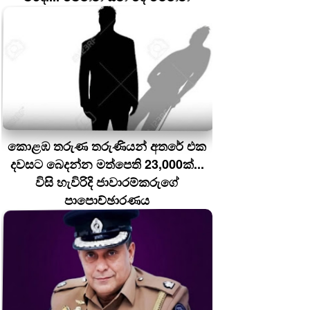
කොළඹ තරුණ තරුණියන් අතරේ එක
දවසට බෙදන්න මත්පෙති 23,000ක්...
විසි හැවිරිදි ජාවාරම්කරුගේ
පාපොච්ඡාරණය