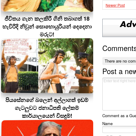
Newer Post
ජීවිතය ගැන කලකිරී ගිනි තබාගත් 18
හැවිරිදි නිවුන් සොහොයුරියන් දෙදෙනා
මරුට!
Comment
There are no com
Post a ne
පියසේනගේ බලෙන් අල්ලාගත් ඉඩම්
ගැටලුවට ජනාධිපති ලේකම්
කාර්යාලයෙන් විසඳුම්!
Comment as a Guest
Name