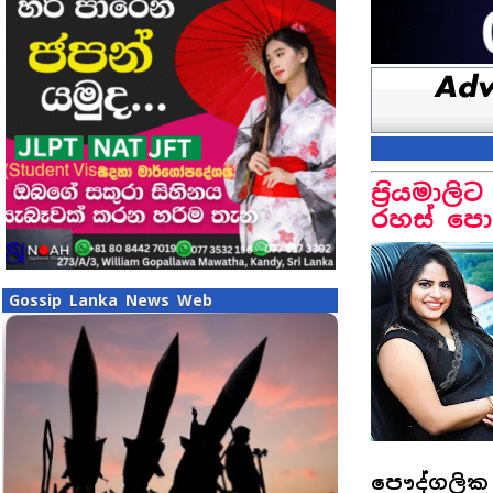
ප‍්‍රියම
රහස් පොල
Gossip Lanka News Web
පෞද්ගලික