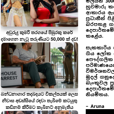
මිලියන 3
හුවමාරු ක
ආකාරය ඇය 
ප්‍රධානීන්
බරපතළ ගැ
දෙපාර්තමේ
අවුරුදු කුමරි තරගයේ පිඹුරකු කරේ
කළේය.
දමාගෙන නැටූ තරුණියට 50,000 ක් දඩ!
සැකකාරිය 
ගිය ලෝක ව
පෞද්ගලික
පරිමාණයෙන
විමර්ශනවල
මුදල් ගනුද
බැංකුවල ප්
දෙපාර්තමේ
බන්ධනාගාර තදබදයට විකල්පයක් ලෙස
නියමිතය.
නිවාස අඩස්සියේ රඳවා තැබීමේ කටයුතු
– Aruna
කඩිනම් කිරීමට කැබිනට් අනුමැතිය