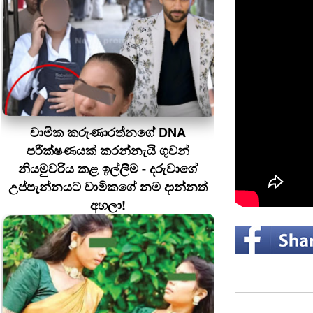
චාමික කරුණාරත්නගේ DNA
පරීක්ෂණයක් කරන්නැයි ගුවන්
නියමුවරිය කළ ඉල්ලීම - දරුවාගේ
උප්පැන්නයට චාමිකගේ නම දාන්නත්
අහලා!