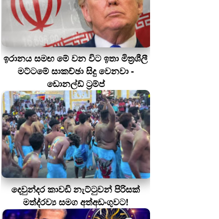
ඉරානය සමඟ මේ වන විට ඉතා මිත්‍රශීලී
මට්ටමේ සාකච්ඡා සිදු වෙනවා -
ඩොනල්ඩ් ට්‍රම්ප්
දෙවුන්දර කාවඩි නැට්ටුවන් පිරිසක්
මත්ද‍්‍රව්‍ය සමග අත්අඩංගුවට!