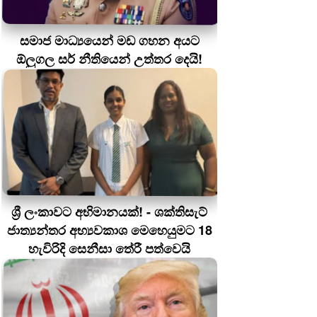
සමාජ මාධ්‍යයෙන් මඩ ගහන අයට
ඕලුගල සර් නීතියෙන් උත්තර දෙයි!
ශ්‍රී ලංකාවට අභිමානයක්! - ශක්තිසැට්
ජාත්‍යන්තර අභ්‍යවකාශ මෙහෙයුමට 18
හැවිරිදි සෙනීසා තේරී පත්වෙයි