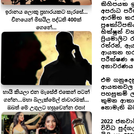
කිහිපයක ඉ
අපරාධ පරී
ඉරානය ලොකු ප‍්‍රහාරයකට සැරසේ...
ආරම්භ කර
චීනයෙන් මිසයිල පද්ධති 400ක්
ප්‍රකෝටිපත
ගෙනේ...
භික්ෂුන් ව
ප්‍රියමාලි
රත්රන්, ඇය
ආයතන හරහ
පරීක්ෂණ ද
අනාවරණය ව
එම ගනුදෙනු 
ආයතනවල ඉ
හායි කියලා එන මැසේජ් එකෙන් පටන්
පහසුකම් ල
ගන්න...මහා බ්ලැක්මේල් ජාවාරමක්...
කුමන ආකාර
ඔබත් මේ උගුලට හසුවෙන්න එපා!
නොමැති බව
2022 ජනවාරි
විවිධ පුද්