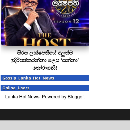
සිරස ලක්ෂපතියේ අලුත්ම
ඉදිරිපත්කරන්නා ලෙස ‘සන්නා’
තෝරාගනී!
Gossip Lanka Hot News
Online Users
Lanka Hot News. Powered by
Blogger
.