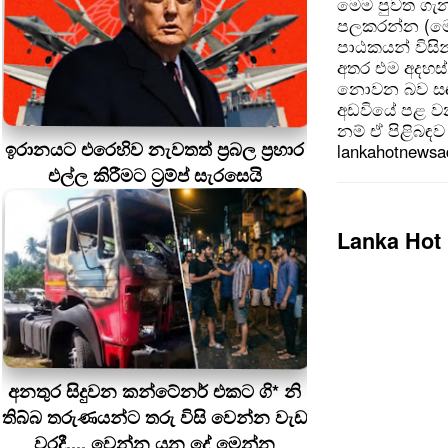
මෙම පුවත ගැන
පලකරන්න (මෙ
පාඨකයන් විසින
අතර එම අදහස්
නොවන බව සඳහන
අඩවියේ පළ වන
නම් ඒ පිළිබඳව 
ඉරානයට එරෙහිව නැවතත් ප්‍රබල ප්‍රහාර
lankahotnews
එල්ල කිරීමට ට්‍රම්ප් සැරසෙයි
Lanka Hot
අනතුර සිදුවන කන්ටේනර් එකට ගි* නි
තිබ්බ තරුණයන්ට තරු විසි වෙන්න වැඩ
වරදී.... වෙන්න යන දේ මෙන්න