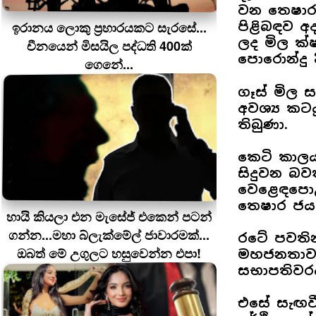
වන තෙෂාර 
ඉරානය ලොකු ප‍්‍රහාරයකට සැරසේ...
පිළිබඳව අ
ලද මිල ක
චීනයෙන් මිසයිල පද්ධති 400ක්
පොරොන්දු ද
ගෙනේ...
ගෑස් මිල 
අවශ්‍ය කට
තිබුණා.
කෙටි කාලය
සිදුවන බ
වෙළෙඳපොළ
තෙෂාර ජයස
හායි කියලා එන මැසේජ් එකෙන් පටන්
ගන්න...මහා බ්ලැක්මේල් ජාවාරමක්...
රටේ පවති
ඔබත් මේ උගුලට හසුවෙන්න එපා!
මහජනතාවග
සභාපතිවරය
එසේ සැඟව