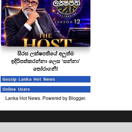
සිරස ලක්ෂපතියේ අලුත්ම
ඉදිරිපත්කරන්නා ලෙස ‘සන්නා’
තෝරාගනී!
Gossip Lanka Hot News
Online Users
Lanka Hot News. Powered by
Blogger
.