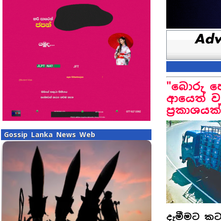
"බොරු පො
ආයෙත් වැ
ප්‍රකාශයක්
Gossip Lanka News Web
දැමීමට කට