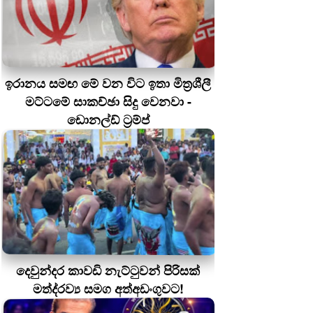
ඉරානය සමඟ මේ වන විට ඉතා මිත්‍රශීලී
මට්ටමේ සාකච්ඡා සිදු වෙනවා -
ඩොනල්ඩ් ට්‍රම්ප්
දෙවුන්දර කාවඩි නැට්ටුවන් පිරිසක්
මත්ද‍්‍රව්‍ය සමග අත්අඩංගුවට!