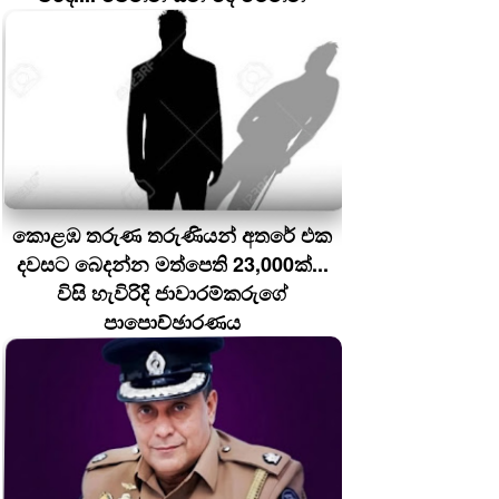
කොළඹ තරුණ තරුණියන් අතරේ එක
දවසට බෙදන්න මත්පෙති 23,000ක්...
විසි හැවිරිදි ජාවාරම්කරුගේ
පාපොච්ඡාරණය