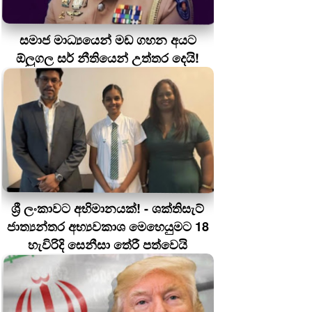
සමාජ මාධ්‍යයෙන් මඩ ගහන අයට
ඕලුගල සර් නීතියෙන් උත්තර දෙයි!
ශ්‍රී ලංකාවට අභිමානයක්! - ශක්තිසැට්
ජාත්‍යන්තර අභ්‍යවකාශ මෙහෙයුමට 18
හැවිරිදි සෙනීසා තේරී පත්වෙයි