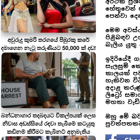
අර්ථික ප්
හේතුවෙන්
පෙන්වා දෙ
මෙම අවස්
පිළිබඳව උ
අවුරුදු කුමරි තරගයේ පිඹුරකු කරේ
බැලිය යුතු
දමාගෙන නැටූ තරුණියට 50,000 ක් දඩ!
ඉදිරියේදී 
සැලසුම් ක
කාලයක් පව
හැකිවන ව
අදාළ කරු
ලිට්‍රෝ ස
මහතා වැඩිද
බන්ධනාගාර තදබදයට විකල්පයක් ලෙස
ඔහු මේ බව
නිවාස අඩස්සියේ රඳවා තැබීමේ කටයුතු
පුවත්පතක
කඩිනම් කිරීමට කැබිනට් අනුමැතිය