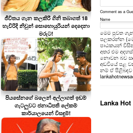
Comment as a Guest
ජීවිතය ගැන කලකිරී ගිනි තබාගත් 18
Name
හැවිරිදි නිවුන් සොහොයුරියන් දෙදෙනා
මෙම පුවත ගැන
මරුට!
පලකරන්න (මෙ
පාඨකයන් විසින
අතර එම අදහස්
නොවන බව සඳහන
අඩවියේ පළ වන
නම් ඒ පිළිබඳව 
lankahotnews
පියසේනගේ බලෙන් අල්ලාගත් ඉඩම්
Lanka Hot
ගැටලුවට ජනාධිපති ලේකම්
කාර්යාලයෙන් විසඳුම්!