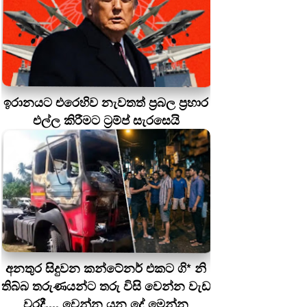
ඉරානයට එරෙහිව නැවතත් ප්‍රබල ප්‍රහාර
එල්ල කිරීමට ට්‍රම්ප් සැරසෙයි
අනතුර සිදුවන කන්ටේනර් එකට ගි* නි
තිබ්බ තරුණයන්ට තරු විසි වෙන්න වැඩ
වරදී.... වෙන්න යන දේ මෙන්න