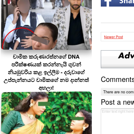
Newer Post
චාමික කරුණාරත්නගේ DNA
පරීක්ෂණයක් කරන්නැයි ගුවන්
නියමුවරිය කළ ඉල්ලීම - දරුවාගේ
Comment
උප්පැන්නයට චාමිකගේ නම දාන්නත්
අහලා!
There are no com
Post a ne