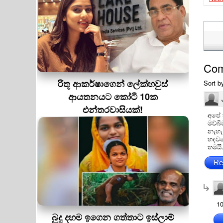
Co
රිතූ ආකර්ෂාගෙන් ලේක්හවුස්
Sort b
ආයතනයට කෝටී 10ක
එන්තරවාසියක්!
අපේ 
මව්බ
නැහැ
හදවත
තමයි
Re
1
බුදු දහම ඉගෙන ගත්තාට ඉස්ලාම්