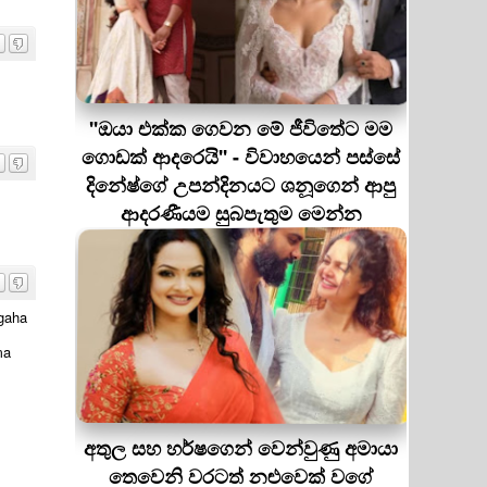
.
''ඔයා එක්ක ගෙවන මේ ජීවිතේට මම
ගොඩක් ආදරෙයි'' - විවාහයෙන් පස්සේ
දිනේෂ්ගේ උපන්දිනයට ශනූගෙන් ආපු
ආදරණීයම සුබපැතුම මෙන්න
gaha
ma
අතුල සහ හර්ෂගෙන් වෙන්වුණු අමායා
තෙවෙනි වරටත් නළුවෙක් වගේ