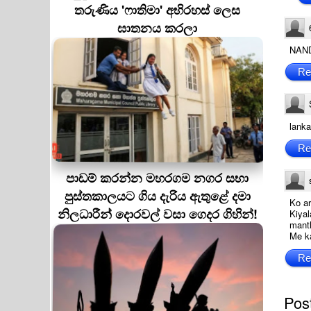
තරුණිය 'ෆාතිමා' අභිරහස් ලෙස
ඝාතනය කරලා
NAND
Re
lank
Re
පාඩම් කරන්න මහරගම නගර සභා
පුස්තකාලයට ගිය දැරිය ඇතුළේ දමා
Ko a
නිලධාරීන් දොරවල් වසා ගෙදර ගිහින්!
Kiyal
mant
Me k
Re
Pos