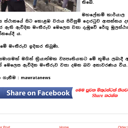
තිබේ.
මහලේකම් කාර්යාල
රිය ස්ථානයේ සිට කොළඹ වරාය පිවිසුම් දොරටුව ආසන්නය ද
ර ඇති ඇවිදින මංතීරුව මෙලෙස වසා දැමුවේ රේගු මූලස්ථ
නයේදී ය.
 මේ මංතීරුව ඉදිකර තිබුණි.
සමාගමක් මගින් ක්‍රියාත්මක ව්‍යපෘතියකට මේ භූමිය ලබාදී 
න් මෙලෙස ඇවිදින මංතීරුව වසා දමන බව අනාවරණය විය.
ා ගැනීම : mawratanews
r Post
Home
Older 