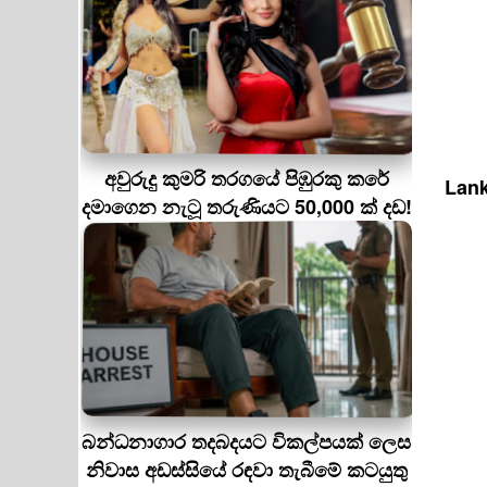
අවුරුදු කුමරි තරගයේ පිඹුරකු කරේ
Lank
දමාගෙන නැටූ තරුණියට 50,000 ක් දඩ!
බන්ධනාගාර තදබදයට විකල්පයක් ලෙස
නිවාස අඩස්සියේ රඳවා තැබීමේ කටයුතු