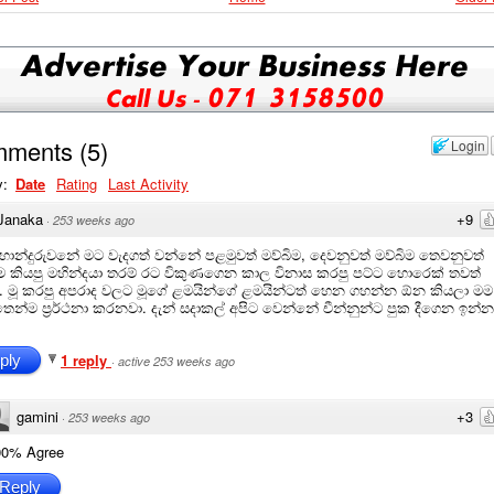
mments
(
5
)
Login
y:
Date
Rating
Last Activity
Janaka
+9
·
253 weeks ago
හාන්දුරුවනේ මට වැදගත් වන්නේ පළමුවත් මව්බිම, දෙවනුවත් මව්බිම තෙවනුවත්
ිම කියපු මහින්දයා තරම් රට විකුණගෙන කාල විනාස කරපු පට්ට හොරෙක් තවත්
. මූ කරපු අපරාද වලට මූගේ ළමයින්ගේ ළමයින්ටත් හෙන ගහන්න ඕන කියලා මම
ෙන්ම ප්‍රර්ථනා කරනවා. දැන් සදාකල් අපිට වෙන්නේ චීන්නුන්ට පුක දීගෙන ඉන්න
.
1 reply
ply
·
active 253 weeks ago
gamini
+3
·
253 weeks ago
00% Agree
Reply