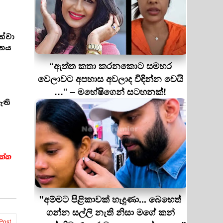
ක්වා
ානය
“ඇත්ත කතා කරනකොට සමහර
වෙලාවට අපහාස අවලාද විඳින්න වෙයි
…” – මහේෂිගෙන් සටහනක්!
ඇති
"අම්මට පිළිකාවක් හැදුණා... බෙහෙත්
ගන්න සල්ලි නැති නිසා මගේ කන්
Post