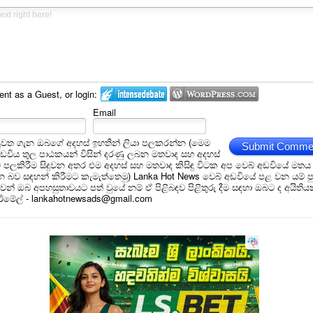
t as a Guest, or login:
Email
ුවත ගැන ඔබගේ අදහස් ඉහතින් ලියා පලකරන්න (මෙම
Submit Comme
අඩවිය තුල පාඨකයන් විසින් දරණු ලබන මතවාද සහ අදහස්
ම් පලකිරීම සිදුවන අතර එම අදහස් සහ මතවාද කිසිඳු විටක අප වෙබ් අඩවියේ මතය
බව සඳහන් කිරීමට කැමැත්තෙමු) Lanka Hot News වෙබ් අඩවියේ පළ වන යම් ප
න් ඔබ අපහසුතාවයට පත් වුයේ නම් ඒ පිළිබඳව පිළිතුරු දීම සඳහා ඔබට ද අයිතිය
 ඊමේල් - lankahotnewsads@gmail.com