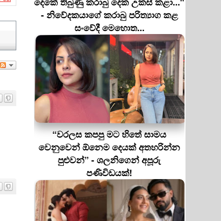
දෙකේ තිබුණු කරාබු දෙක උකස් කළා..."
- නිවේදකයාගේ කරාබු පරිත්‍යාග කළ
සංවේදී මෙහොත...
“වරලස කපපු මට හිතේ සාමය
වෙනුවෙන් ඕනෙම දෙයක් අතහරින්න
පුළුවන්” - ශලනිගෙන් අපූරු
පණිවිඩයක්!