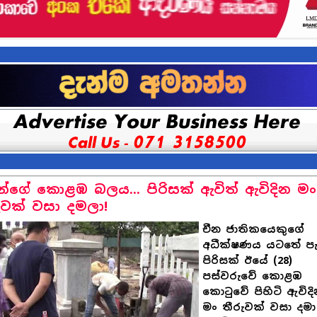
ුන්ගේ කොළඹ බලය... පිරිසක් ඇවිත් ඇවිදින මං
ුවක් වසා දමලා!
චීන ජාතිකයෙකුගේ
අධීක්ෂණය යටතේ පැ
පිරිසක් ඊයේ (28)
පස්වරුවේ කොළඹ
කොටුවේ පිහිටි ඇවිද
මං තීරුවක් වසා දමා