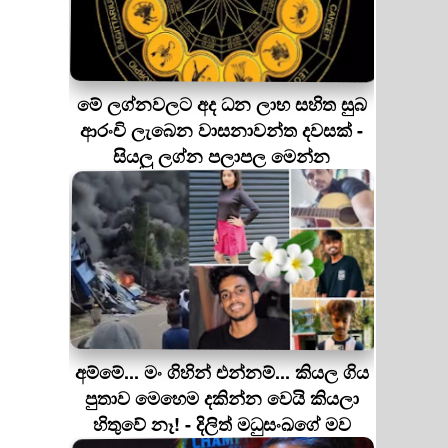
මේ ලග්නවලට අද ධන ලාභ සහිත සුබ
ආරංචි ලැබෙන වාසනාවන්ත දවසක් -
සියලු ලග්න පලාපල මෙන්න
අම්මේ... මං ගිහින් එන්නම්... කියල ගිය
පුතාව මෙහෙම දකින්න වෙයි කියලා
හිතුවේ නෑ! - දිලිත් මධුසංඛගේ මව