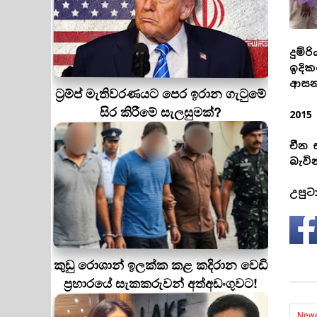
දුම්
ඉදික
ආසන්
ට්‍රම්ප් මැතිවරණයට පෙර ඉරාන ගැටුමේ
සිර කිරීමේ සැලසුමක්?
2015
චීන 
බැවි
උපුට
කුඩු රොශාන් ඉලක්ක කළ කදිරාන වෙඩි
ප්‍රහාරයේ සැකකරුවන් අත්අඩංගුවට!
Newe