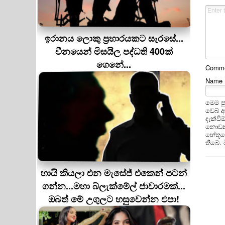
ඉරානය ලොකු ප‍්‍රහාරයකට සැරසේ...
චීනයෙන් මිසයිල පද්ධති 400ක්
ගෙනේ...
Commen
Name
මෙම ප
වෙබ් 
දැක්වී
නොවන 
හේතුවෙ
තිබේ.
හායි කියලා එන මැසේජ් එකෙන් පටන්
ගන්න...මහා බ්ලැක්මේල් ජාවාරමක්...
ඔබත් මේ උගුලට හසුවෙන්න එපා!