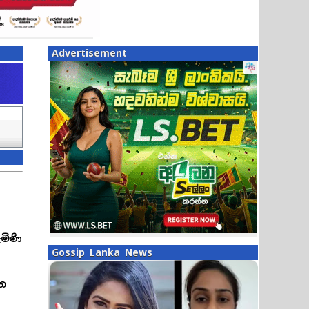
Advertisement
මිණි
Gossip Lanka News
ින