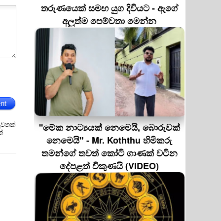
තරුණයෙක් සමඟ යුග දිවියට - ඇගේ
අලුත්ම පෙම්වතා මෙන්න
nt
ුවතක්
''මේක නාට්‍යයක් නෙමෙයි, බොරුවක්
ක්
නෙමෙයි" - Mr. Koththu හිමිකරු
තමන්ගේ තවත් කෝටි ගාණක් වටින
දේපළත් විකුණයි (VIDEO)