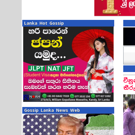
Lanka Hot Gossip
චීන
තීර
Gossip Lanka News Web