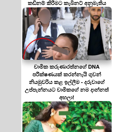
කඩිනම් කිරීමට කැබිනට් අනුමැතිය
චාමික කරුණාරත්නගේ DNA
පරීක්ෂණයක් කරන්නැයි ගුවන්
නියමුවරිය කළ ඉල්ලීම - දරුවාගේ
උප්පැන්නයට චාමිකගේ නම දාන්නත්
අහලා!