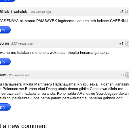
69 lak 1 wahalek
+3
·
253 weeks ago
ASENAYA nikamma PAMBAYEK.lagdeema uge kenitath kelinne CHEENNU
ply
Suren
+1
·
253 weeks ago
awama me kalakanne cheneta wekunala..thopita henama gahapiya.
ply
sam
0
·
253 weeks ago
ra Ranaweera Kiyala Mantheeru Hadanawamai kiyapu eakai, Roshan Ranasin
a Polonnaruwe Burana ekai Danag ubala denna gihilla Chhenawa ellola me
heeruwa aaith hadapalla. balanda. Kohomafda AAanduwe Sowubagaye daka
alaknni palakaintai unge hama param parawakatamai henama gahnda ooni.
ply
t a new comment