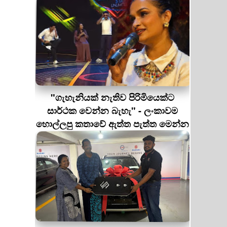
"ගැහැනියක් නැතිව පිරිමියෙක්ට
සාර්ථක වෙන්න බැහැ" - ලංකාවම
හොල්ලපු කතාවේ ඇත්ත පැත්ත මෙන්න