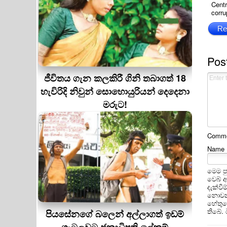
Centr
corru
Re
Pos
ජීවිතය ගැන කලකිරී ගිනි තබාගත් 18
හැවිරිදි නිවුන් සොහොයුරියන් දෙදෙනා
මරුට!
Commen
Name
මෙම ප
වෙබ් 
දැක්වී
නොවන 
හේතුවෙ
තිබේ.
පියසේනගේ බලෙන් අල්ලාගත් ඉඩම්