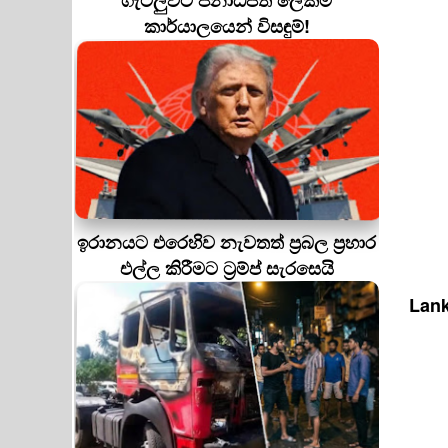
ගැටලුවට ජනාධිපති ලේකම්
කාර්යාලයෙන් විසඳුම්!
ඉරානයට එරෙහිව නැවතත් ප්‍රබල ප්‍රහාර
එල්ල කිරීමට ට්‍රම්ප් සැරසෙයි
Lank