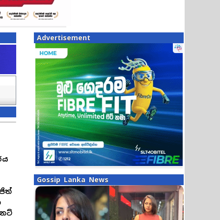
Advertisement
රය
Gossip Lanka News
ජිත්
ා
නට්