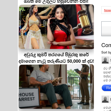
ඔබත් මේ උගුලට හසුවෙන්න එපා!
Newe
Co
Sort b
අවුරුදු කුමරි තරගයේ පිඹුරකු කරේ
දමාගෙන නැටූ තරුණියට 50,000 ක් දඩ!
රට හ
සමාන
ඉස්ස
මේ ර
Re
මෙයා