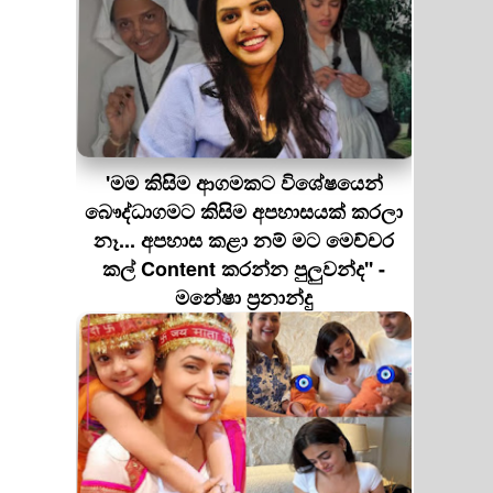
'මම කිසිම ආගමකට විශේෂයෙන්
බෞද්ධාගමට කිසිම අපහාසයක් කරලා
නෑ... අපහාස කළා නම් මට මෙච්චර
කල් Content කරන්න පුලුවන්ද'' -
මනේෂා ප්‍රනාන්දු