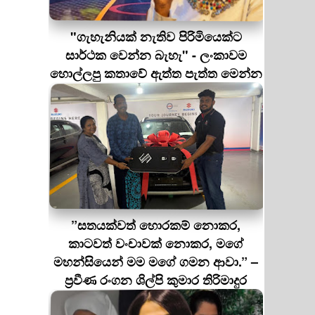
"ගැහැනියක් නැතිව පිරිමියෙක්ට
සාර්ථක වෙන්න බැහැ" - ලංකාවම
හොල්ලපු කතාවේ ඇත්ත පැත්ත මෙන්න
”සතයක්වත් හොරකම් නොකර,
කාටවත් වංචාවක් නොකර, මගේ
මහන්සියෙන් මම මගේ ගමන ආවා.” –
ප්‍රවීණ රංගන ශිල්පි කුමාර තිරිමාදුර