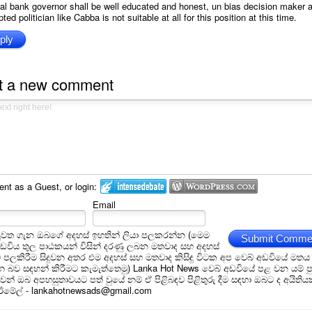
al bank governor shall be well educated and honest, un bias decision maker 
pted politician like Cabba is not suitable at all for this position at this time.
ply
t a new comment
t as a Guest, or login:
Email
ුවත ගැන ඔබගේ අදහස් ඉහතින් ලියා පලකරන්න (මෙම
Submit Comme
අඩවිය තුල පාඨකයන් විසින් දරණු ලබන මතවාද සහ අදහස්
ම් පලකිරීම සිදුවන අතර එම අදහස් සහ මතවාද කිසිඳු විටක අප වෙබ් අඩවියේ මතය
බව සඳහන් කිරීමට කැමැත්තෙමු) Lanka Hot News වෙබ් අඩවියේ පළ වන යම් ප
න් ඔබ අපහසුතාවයට පත් වුයේ නම් ඒ පිළිබඳව පිළිතුරු දීම සඳහා ඔබට ද අයිතිය
 ඊමේල් - lankahotnewsads@gmail.com