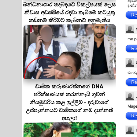
ඇමති
බන්ධනාගාර තදබදයට විකල්පයක් ලෙස
දාන්
නිවාස අඩස්සියේ රඳවා තැබීමේ කටයුතු
Re
කඩිනම් කිරීමට කැබිනට් අනුමැතිය
me pa
Re
මහබැ
Re
චාමික කරුණාරත්නගේ DNA
පරීක්ෂණයක් කරන්නැයි ගුවන්
නියමුවරිය කළ ඉල්ලීම - දරුවාගේ
Muge
උප්පැන්නයට චාමිකගේ නම දාන්නත්
Re
අහලා!