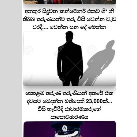
අනතුර සිදුවන කන්ටේනර් එකට ගි* නි
තිබ්බ තරුණයන්ට තරු විසි වෙන්න වැඩ
වරදී.... වෙන්න යන දේ මෙන්න
කොළඹ තරුණ තරුණියන් අතරේ එක
දවසට බෙදන්න මත්පෙති 23,000ක්...
විසි හැවිරිදි ජාවාරම්කරුගේ
පාපොච්ඡාරණය