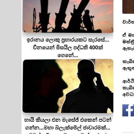
වාර්
ඒ මහ
ඉරානය ලොකු ප‍්‍රහාරයකට සැරසේ...
මන්ත
චීනයෙන් මිසයිල පද්ධති 400ක්
ඇතැය
ගෙනේ...
කැබි
ඇතුළ
ආර්ථ
කැබි
අවධා
හායි කියලා එන මැසේජ් එකෙන් පටන්
ගන්න...මහා බ්ලැක්මේල් ජාවාරමක්...