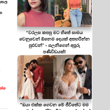
ලතල
පත
“වරලස කපපු මට හිතේ සාමය
වෙනුවෙන් ඕනෙම දෙයක් අතහරින්න
පුළුවන්” - ශලනිගෙන් අපූරු
පණිවිඩයක්!
ේ
''ඔයා එක්ක ගෙවන මේ ජීවිතේට මම