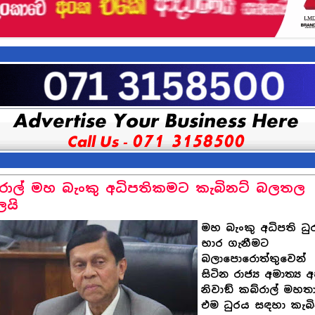
රාල් මහ බැංකු අධිපතිකමට කැබිනට් බලතල
ලයි
මහ බැංකු අධිපති ධු
භාර ගැනීමට
බලාපොරොත්තුවෙන්
සිටින රාජ්‍ය අමාත්‍ය අ
නිවාඞ් කබ්රාල් මහත
එම ධුරය සඳහා කැබි