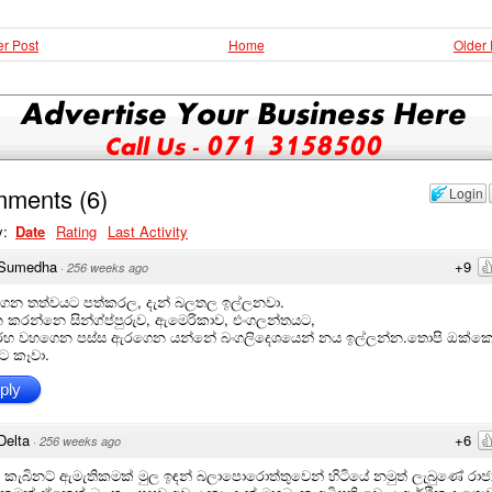
r Post
Home
Older 
mments
(
6
)
Login
y:
Date
Rating
Last Activity
Sumedha
+9
·
256 weeks ago
ිගන තත්වයට පත්කරල, දැන් බලතල ඉල්ලනවා.
 කරන්නෙ සින්ග්ප්පුරුව, ඇමෙරිකාව, එංගලන්තයට,
රහ වහගෙන පස්ස ඇරගෙන යන්නේ බංගලිදෙශයෙන් නය ඉල්ලන්න.තොපි ඔක්ක
ට කෑවා.
ply
Delta
+6
·
256 weeks ago
 කැබිනට් ඇමැතිකමක් මුල ඉඳන් බලාපොරොත්තුවෙන් හිටියේ නමුත් ලැබුණේ රාජ්‍