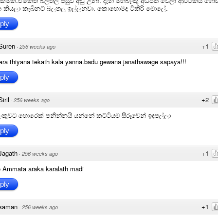
කමක්.ඒකෙත් බලතල පසුව අඩු උනා. දැන් මහබැංකු අධිපති වෙලා ආර්ථිකය ගො
න කියලා කැබිනට් බලතල ඉල්ලනවා. කොහොමද ටිකිරි මොලේ.
ply
Suren
+1
·
256 weeks ago
ra thiyana tekath kala yanna.badu gewana janathawage sapaya!!!
ply
Siril
+2
·
256 weeks ago
ංකුවට හොරෙක් පනින්නයි යන්නේ කට්ටියම සීරුවෙන් ඉඳපල්ලා
ply
Jagath
+1
·
256 weeks ago
 Ammata araka karalath madi
ply
saman
+1
·
256 weeks ago