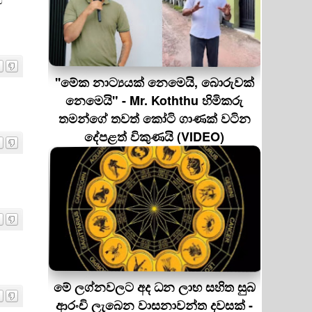
ඩ
''මේක නාට්‍යයක් නෙමෙයි, බොරුවක්
නෙමෙයි" - Mr. Koththu හිමිකරු
තමන්ගේ තවත් කෝටි ගාණක් වටින
දේපළත් විකුණයි (VIDEO)
මේ ලග්නවලට අද ධන ලාභ සහිත සුබ
ආරංචි ලැබෙන වාසනාවන්ත දවසක් -