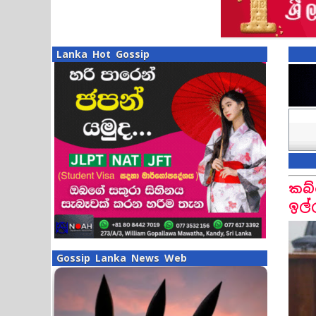
Lanka Hot Gossip
කබ්
ඉල්
Gossip Lanka News Web