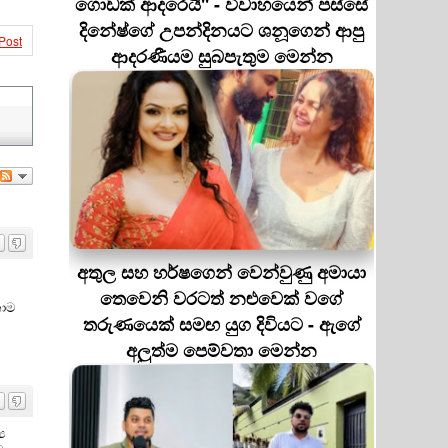
ගොඩක් ආදරෙයි'' - විවාහයෙන් පස්සේ
දිනේෂ්ගේ උපන්දිනයට ශනූගෙන් ආපු
Post
ආදරණීයම සුබපැතුම මෙන්න
අතුල සහ හර්ෂගෙන් වෙන්වුණු අමායා
තෙවෙනි වරටත් නළුවෙක් වගේ
ොම
තරුණයෙක් සමඟ යුග දිවියට - ඇගේ
අලුත්ම පෙම්වතා මෙන්න
ය