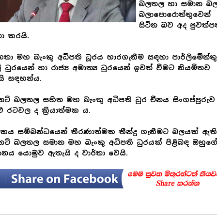
බලතල හා සමාන බ
බලාපොරොත්තුවෙන්
සිටින බව අද පුවත්
තා කරයි.
තා මහ බැංකු අධිපති ධූරය භාරගැනීම සඳහා පාර්ලිමේන්තු
්‍රී ධූරයෙන් හා රාජ්‍ය අමාත්‍ය ධුරයෙන් ඉවත් වීමට නියමිතව
ි සඳහන්ය.
නට් බලතල සහිත මහ බැංකු අධිපති ධුර චීනය සිංගප්පූරුව
ු රටවල ද ක්‍රියාත්මක ය.
ිකය සම්බන්ධයෙන් තීරණාත්මක තීන්දු ගැනීමට බලයක් ඇති
නට් බලතල සමාන මහ බැංකු අධිපති ධුරයක් පිළිබඳ ඔහුග
නය යොමුව ඇතැයි ද වාර්තා වෙයි.