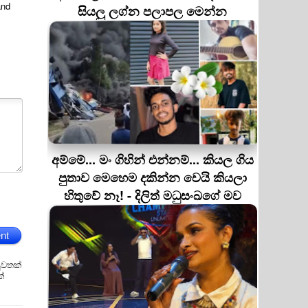
and
සියලු ලග්න පලාපල මෙන්න
අම්මේ... මං ගිහින් එන්නම්... කියල ගිය
පුතාව මෙහෙම දකින්න වෙයි කියලා
හිතුවේ නෑ! - දිලිත් මධුසංඛගේ මව
nt
ුවතක්
ක්