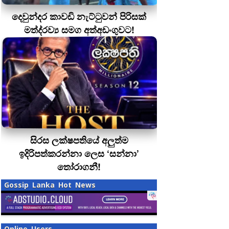
දෙවුන්දර කාවඩි නැට්ටුවන් පිරිසක්
මත්ද‍්‍රව්‍ය සමග අත්අඩංගුවට!
සිරස ලක්ෂපතියේ අලුත්ම
ඉදිරිපත්කරන්නා ලෙස ‘සන්නා’
තෝරාගනී!
Gossip Lanka Hot News
Online Users