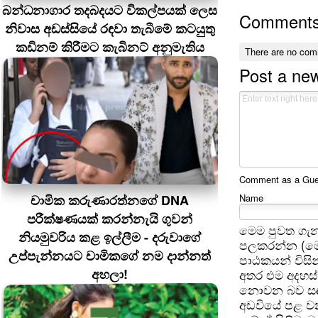
බන්ධනාගාර තදබදයට විකල්පයක් ලෙස
Comment
නිවාස අඩස්සියේ රඳවා තැබීමේ කටයුතු
කඩිනම් කිරීමට කැබිනට් අනුමැතිය
There are no com
Post a ne
Comment as a Guest
චාමික කරුණාරත්නගේ DNA
Name
පරීක්ෂණයක් කරන්නැයි ගුවන්
මෙම පුවත ගැන
නියමුවරිය කළ ඉල්ලීම - දරුවාගේ
පලකරන්න (මෙ
උප්පැන්නයට චාමිකගේ නම දාන්නත්
පාඨකයන් විසින
අහලා!
අතර එම අදහස්
නොවන බව සඳහන
අඩවියේ පළ වන