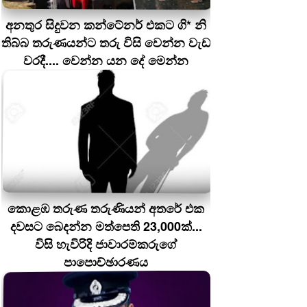
අනතුර සිදුවන කන්ටේනර් එකට ගි* නි
තිබ්බ තරුණයන්ට තරු විසි වෙන්න වැඩ
වරදී.... වෙන්න යන දේ මෙන්න
කොළඹ තරුණ තරුණියන් අතරේ එක
දවසට බෙදන්න මත්පෙති 23,000ක්...
විසි හැවිරිදි ජාවාරම්කරුගේ
පාපොච්ඡාරණය