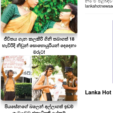
නම් ඒ පිළිබඳව 
lankahotnews
ජීවිතය ගැන කලකිරී ගිනි තබාගත් 18
හැවිරිදි නිවුන් සොහොයුරියන් දෙදෙනා
මරුට!
Lanka Hot
පියසේනගේ බලෙන් අල්ලාගත් ඉඩම්