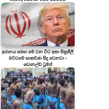
ඉරානය සමඟ මේ වන විට ඉතා මිත්‍රශීලී
මට්ටමේ සාකච්ඡා සිදු වෙනවා -
ඩොනල්ඩ් ට්‍රම්ප්