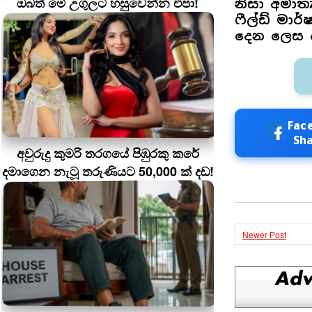
ඔබත් මේ උගුලට හසුවෙන්න එපා!
නිසා අමාත්
ෆීල්ඩ් මා
දෙන ලෙස ආ
Fac
Sh
අවුරුදු කුමරි තරගයේ පිඹුරකු කරේ
දමාගෙන නැටූ තරුණියට 50,000 ක් දඩ!
Newer Post