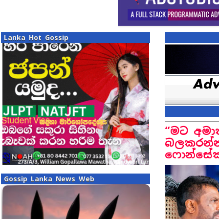
Lanka Hot Gossip
“මට අමාත
බලකරන්න 
ෆොන්සේකා
Gossip Lanka News Web