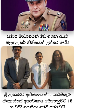
සමාජ මාධ්‍යයෙන් මඩ ගහන අයට
ඕලුගල සර් නීතියෙන් උත්තර දෙයි!
ශ්‍රී ලංකාවට අභිමානයක්! - ශක්තිසැට්
ජාත්‍යන්තර අභ්‍යවකාශ මෙහෙයුමට 18
හැවිරිදි සෙනීසා තේරී පත්වෙයි