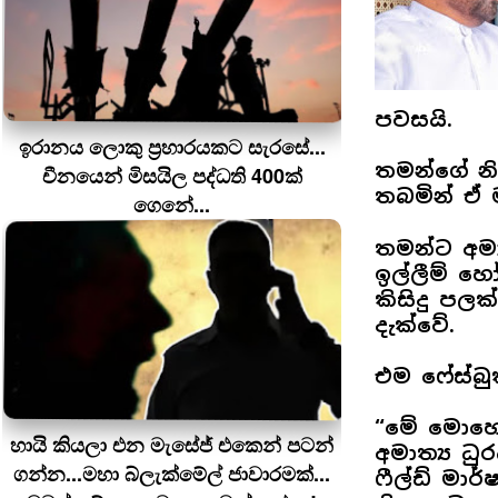
පවසයි.
ඉරානය ලොකු ප‍්‍රහාරයකට සැරසේ...
තමන්ගේ නි
චීනයෙන් මිසයිල පද්ධති 400ක්
තබමින් ඒ
ගෙනේ...
තමන්ට අමා
ඉල්ලීම් හෝ
කිසිදු පල
දැක්වේ.
එම ෆේස්බ
“මේ මොහොත
හායි කියලා එන මැසේජ් එකෙන් පටන්
අමාත්‍ය ධ
ගන්න...මහා බ්ලැක්මේල් ජාවාරමක්...
ෆීල්ඩ් මා