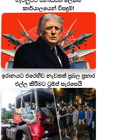
ගැටලුවට ජනාධිපති ලේකම්
කාර්යාලයෙන් විසඳුම්!
ඉරානයට එරෙහිව නැවතත් ප්‍රබල ප්‍රහාර
එල්ල කිරීමට ට්‍රම්ප් සැරසෙයි