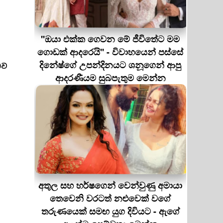
''ඔයා එක්ක ගෙවන මේ ජීවිතේට මම
ගොඩක් ආදරෙයි'' - විවාහයෙන් පස්සේ
දිනේෂ්ගේ උපන්දිනයට ශනූගෙන් ආපු
බව
ආදරණීයම සුබපැතුම මෙන්න
අතුල සහ හර්ෂගෙන් වෙන්වුණු අමායා
තෙවෙනි වරටත් නළුවෙක් වගේ
තරුණයෙක් සමඟ යුග දිවියට - ඇගේ