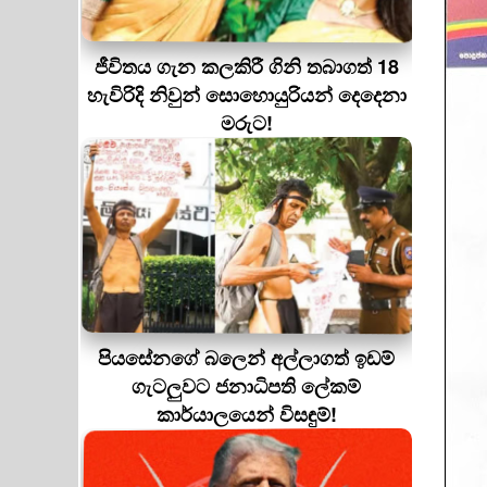
ජීවිතය ගැන කලකිරී ගිනි තබාගත් 18
හැවිරිදි නිවුන් සොහොයුරියන් දෙදෙනා
මරුට!
පියසේනගේ බලෙන් අල්ලාගත් ඉඩම්
ගැටලුවට ජනාධිපති ලේකම්
කාර්යාලයෙන් විසඳුම්!