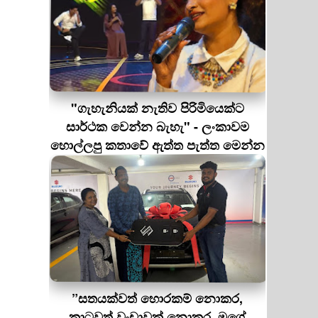
"ගැහැනියක් නැතිව පිරිමියෙක්ට
සාර්ථක වෙන්න බැහැ" - ලංකාවම
හොල්ලපු කතාවේ ඇත්ත පැත්ත මෙන්න
”සතයක්වත් හොරකම් නොකර,
කාටවත් වංචාවක් නොකර, මගේ