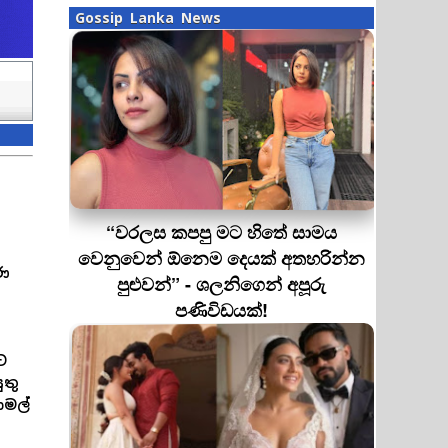
Gossip Lanka News
“වරලස කපපු මට හිතේ සාමය
වෙනුවෙන් ඕනෙම දෙයක් අතහරින්න
රණ
පුළුවන්” - ශලනිගෙන් අපූරු
පණිවිඩයක්!
ට
ුතු
ාමල්