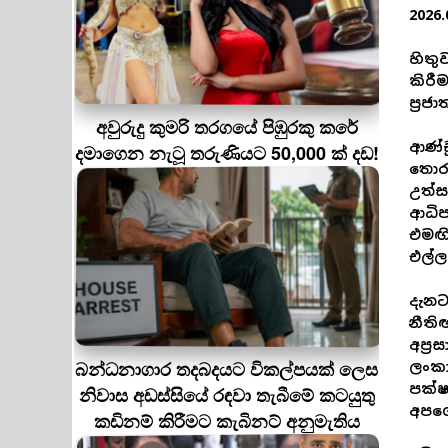
2026.
හිතු
කිරී
ප්‍ර
අවුරුදු කුමරි තරගයේ පිඹුරකු කරේ
ආණ්ඩ
දමාගෙන නැටූ තරුණියට 50,000 ක් දඩ!
තොරව
උත්ස
ආධිප
එමඟින
එල්ල
දැනට
නීති
අප්‍
බන්ධනාගාර තදබදයට විකල්පයක් ලෙස
ලංකා
පක්ෂ
නිවාස අඩස්සියේ රඳවා තැබීමේ කටයුතු
අපගේ
කඩිනම් කිරීමට කැබිනට් අනුමැතිය