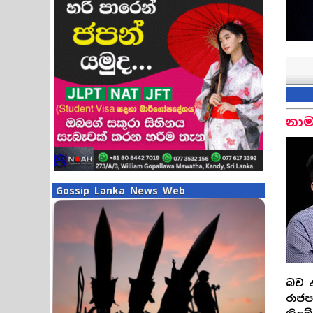
නාම
Gossip Lanka News Web
බව ද
රාජප