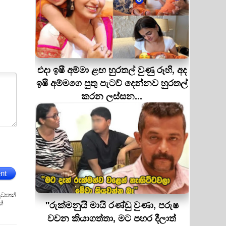
එදා ඉෂී අම්මා ළඟ හුරතල් වුණු රූහි, අද
ඉෂී අම්මගෙ පුතු පැටව් දෙන්නව හුරතල්
කරන ලස්සන...
nt
ුවතක්
ක්
''රුක්මනුයි මායි රණ්ඩු වුණා, පරුෂ
වචන කියාගත්තා, මට පහර දීලාත්