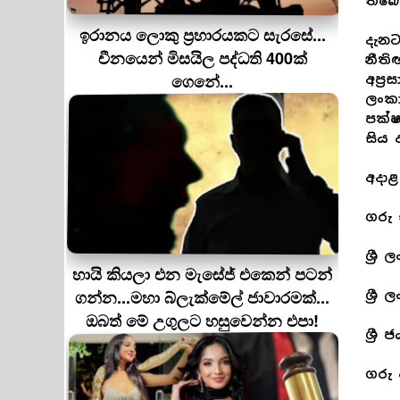
තිබේ
ඉරානය ලොකු ප‍්‍රහාරයකට සැරසේ...
දැනට
චීනයෙන් මිසයිල පද්ධති 400ක්
නීති
ගෙනේ...
අප්‍
ලංකා
පක්ෂ
සිය 
අදාළ
ගරු ස
ශ්‍ර
හායි කියලා එන මැසේජ් එකෙන් පටන්
ගන්න...මහා බ්ලැක්මේල් ජාවාරමක්...
ශ්‍රී
ඔබත් මේ උගුලට හසුවෙන්න එපා!
ශ්‍ර
ගරු 