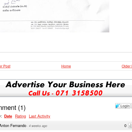
r Post
Home
Older 
mment
(
1
)
Login
y:
Date
Rating
Last Activity
Anton Fernando
0
·
4 weeks ago