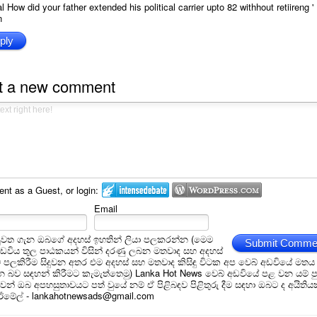
 How did your father extended his political carrier upto 82 withhout retiireng '
n
ply
t a new comment
t as a Guest, or login:
Email
ුවත ගැන ඔබගේ අදහස් ඉහතින් ලියා පලකරන්න (මෙම
Submit Comme
අඩවිය තුල පාඨකයන් විසින් දරණු ලබන මතවාද සහ අදහස්
ම් පලකිරීම සිදුවන අතර එම අදහස් සහ මතවාද කිසිඳු විටක අප වෙබ් අඩවියේ මතය
බව සඳහන් කිරීමට කැමැත්තෙමු) Lanka Hot News වෙබ් අඩවියේ පළ වන යම් ප
න් ඔබ අපහසුතාවයට පත් වුයේ නම් ඒ පිළිබඳව පිළිතුරු දීම සඳහා ඔබට ද අයිතිය
 ඊමේල් - lankahotnewsads@gmail.com