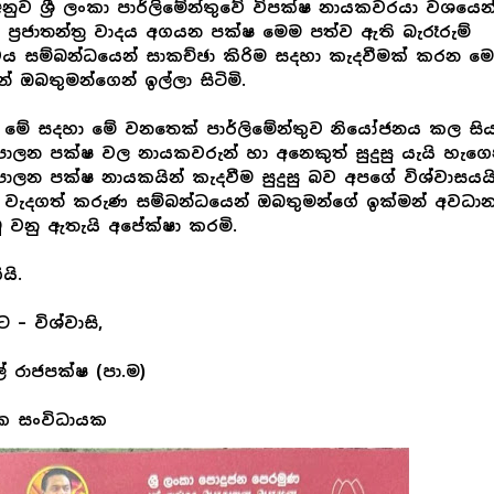
නුව ශ්‍රී ලංකා පාර්ලිමේන්තුවේ විපක්ෂ නායකවරයා වශයෙන
ු ප්‍රජාතන්ත්‍ර වාදය අගයන පක්ෂ මෙම පත්ව ඇති බැරෑරුම්
ය සම්බන්ධයෙන් සාකච්ඡා කිරිම සදහා කැදවීමක් කරන මෙ
න් ඔබතුමන්ගෙන් ඉල්ලා සිටිමි.
මේ සදහා මේ වනතෙක් පාර්ලිමේන්තුව නියෝජනය කල සිය
ාලන පක්ෂ වල නායකවරුන් හා අනෙකුත් සුදුසු යැයි හැග
ාලන පක්ෂ නායකයින් කැදවීම සුදුසු බව අපගේ විශ්වාසයයි
 වැදගත් කරුණ සම්බන්ධයෙන් ඔබතුමන්ගේ ඉක්මන් අවධා
 වනු ඇතැයි අපේක්ෂා කරමි.
ියි.
 – විශ්වාසි,
් රාජපක්ෂ (පා.ම)
ක සංවිධායක