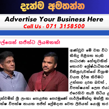
ල්ගෙන් සජිත්ට ලියමනක්!
ආණ්ඩුව මේ වන විට
කිසිදු පිළිගත හැකි
සාධාරණ හේතුවකින්
තොරව ශ්‍රේෂ්ඨාධික
විනිසුරුවන්ගේ විශ්‍රාම
වයස දීර්ඝ කිරිමට
උත්සහ දරන බවත් ,
විපක්ෂයක් ලෙස එය
එරෙහිව නැගී සිටිය ය
න්වමින් ශ්‍රී ලංකා පොදුජන පෙරමුණේ පාර්ලිමේන්තු මන්ත්‍රී න
ක්ෂ විපක්ෂ නායක සජිත් ප්‍රේමදාස වෙත ලිපියක් යොමු කර