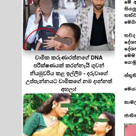
මේ අ
සියල
තත්ව
මෙයි
තවද 
දේශප
දේශප
මෙම
චාමික කරුණාරත්නගේ DNA
යොමු
පරීක්ෂණයක් කරන්නැයි ගුවන්
නියමුවරිය කළ ඉල්ලීම - දරුවාගේ
ස්තූත
උප්පැන්නයට චාමිකගේ නම දාන්නත්
අහලා!
මෙයට
නාමල
ජාති