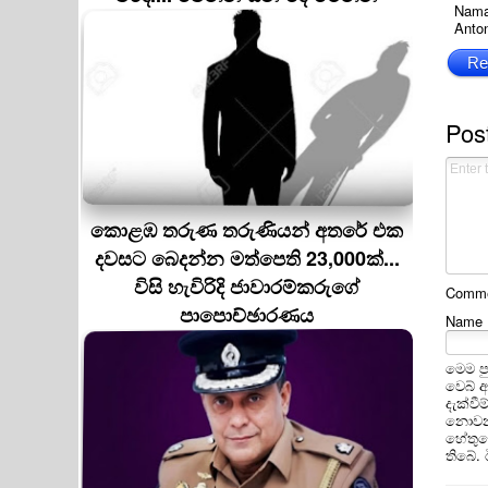
Namal
Anto
Re
Pos
කොළඹ තරුණ තරුණියන් අතරේ එක
දවසට බෙදන්න මත්පෙති 23,000ක්...
විසි හැවිරිදි ජාවාරම්කරුගේ
Commen
පාපොච්ඡාරණය
Name
මෙම ප
වෙබ් 
දැක්වී
නොවන 
හේතුවෙ
තිබේ.