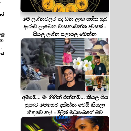
්
න්
මේ ලග්නවලට අද ධන ලාභ සහිත සුබ
ආරංචි ලැබෙන වාසනාවන්ත දවසක් -
සියලු ලග්න පලාපල මෙන්න
ලු
ෙන
.
නය
අම්මේ... මං ගිහින් එන්නම්... කියල ගිය
පුතාව මෙහෙම දකින්න වෙයි කියලා
හිතුවේ නෑ! - දිලිත් මධුසංඛගේ මව