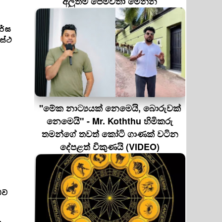
අලුත්ම පෙම්වතා මෙන්න
ර්ඝ
ස්ථ
''මේක නාට්‍යයක් නෙමෙයි, බොරුවක්
නෙමෙයි" - Mr. Koththu හිමිකරු
තමන්ගේ තවත් කෝටි ගාණක් වටින
දේපළත් විකුණයි (VIDEO)
බව