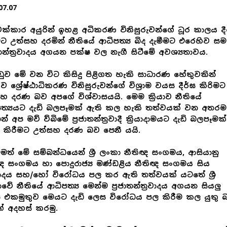
07.07
වක්කාර අයුරින් ඉහළ අධිකරණ විනිසුරුවන්ගේ ධූර කාලය දී
මට උත්සහ දරමින් නීතියේ ආධිපත්‍ය බිද දැමීමට එරෙහිව සම
ජාතන්ත්‍රවාදය අගයන පක්ෂ වල නැගී සිටීමේ අවශ්‍යතාවය.
ුව මේ වන විට කිසිදු පිළිගත හැකි සාධාරණ හේතුවකින්
 ශ්‍රේෂ්ඨාධිකරණ විනිසුරුවන්ගේ විශ්‍රාම වයස දීර්ඝ කිරිමට
හ දරණ බව අපගේ විශ්වාසයයි. මෙම ක්‍රියාව නීතියේ
ත්‍යයට දැඩි බලපෑමක් ඇති කල හැකි තත්වයක් වන අතරම
් අප මව් ව්බිමේ ප්‍රජාතන්ත්‍රවාදී ක්‍රියාදාමයට දැඩි බලපෑමක්
 කිරීමට උත්සහ දරණ බව පෙනී යයි.
මත් මේ සම්බන්ධයෙන් ශ්‍රී ලංකා නීතිඥ සංගමය, ආසියානු
ඥ සංගමය හා පොදුරාජ්‍ය මණ්ඩළිය නීතිඥ සංගමය සිය
රසාදය සහ/හෝ විරෝධය පල කර ඇති තත්වයක් යටතේ ශ්‍රී
වේ නීතියේ ආධිපත්‍ය මෙන්ම ප්‍රජාතන්ත්‍රවාදය අගයන සියලු
 එකමුතුව මෙයට දැඩි ලෙස විරෝධය පල කිරීම කල යුතු 
 අදහස් කරමු.