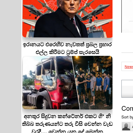
ඉරානයට එරෙහිව නැවතත් ප්‍රබල ප්‍රහාර
එල්ල කිරීමට ට්‍රම්ප් සැරසෙයි
Newe
Co
අනතුර සිදුවන කන්ටේනර් එකට ගි* නි
Sort b
තිබ්බ තරුණයන්ට තරු විසි වෙන්න වැඩ
වරදී.... වෙන්න යන දේ මෙන්න