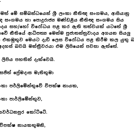
.
මත් මේ සම්බන්ධයෙන් ශ්‍රී ලංකා නීතිඥ සංගමය, ආසියානු
ඥ සංගමය හා පොදුරාජ්‍ය මණ්ඩළිය නීතිඥ සංගමය සිය
රසාදය සහ/හෝ විරෝධය පළ කර ඇති තත්වයක් යටතේ ශ්‍රී
වේ නීතියේ ආධිපත්‍ය මෙන්ම ප්‍රජාතන්ත්‍රවාදය අගයන සියලු
 එකමුතුව මෙයට දැඩි ලෙස විරෝධය පළ කිරීම කල යුතු 
අදහස් බවයි මන්ත්‍රීවරයා එම ලිපියෙන් පවසා ඇත්තේ.
 ලිපිය පහතින් දැක්වෙයි.
ජිත් ප්‍රේමදාස මැතිතුමා
ී ලංකා පර්ලිමේන්තුවේ විපක්ෂ නායක,
 ලංකා පාර්ලිමේන්තුව,
ී ජයවර්ධනපුර කෝට්ටේ.
විපක්ෂ නායකතුමනි,