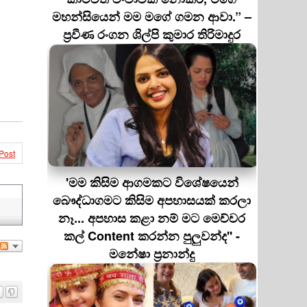
මහන්සියෙන් මම මගේ ගමන ආවා.” –
ප්‍රවීණ රංගන ශිල්පි කුමාර තිරිමාදුර
Post
'මම කිසිම ආගමකට විශේෂයෙන්
බෞද්ධාගමට කිසිම අපහාසයක් කරලා
නෑ... අපහාස කළා නම් මට මෙච්චර
කල් Content කරන්න පුලුවන්ද'' -
මනේෂා ප්‍රනාන්දු