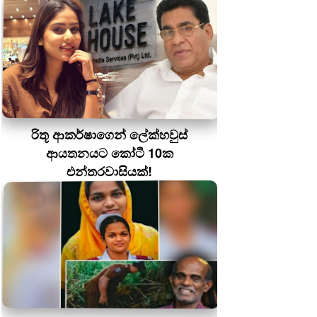
රිතූ ආකර්ෂාගෙන් ලේක්හවුස්
ආයතනයට කෝටී 10ක
එන්තරවාසියක්!