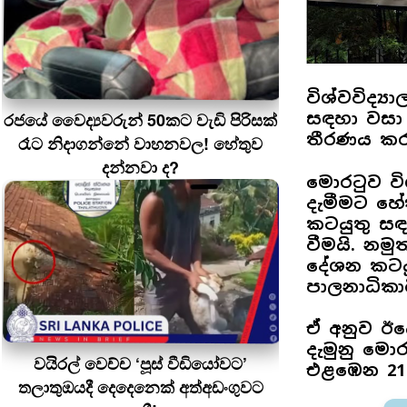
විශ්වවිද්‍
රජයේ වෛද්‍යවරුන් 50කට වැඩි පිරිසක්
සඳහා වසා ද
තීරණය ක
රෑට නිදාගන්නේ වාහනවල! හේතුව
දන්නවා ද?
මොරටුව වි
දැමීමට හේත
කටයුතු සඳ
වීමයි. නමු
දේශන කටයුත
පාලනාධිකා
ඒ අනුව ඊය
දැමුනු මොර
වයිරල් වෙච්ච ‘පූස් වීඩියෝවට’
එළඹෙන 21 
තලාතුඔයදී දෙදෙනෙක් අත්අඩංගුවට