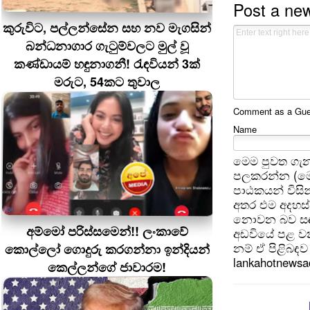
Post a ne
කුරුවිට, පල්ලන්සේන සහ නව මැගසින්
බන්ධනාගාර ගැටුම්වලට මුල් වූ
කණ්ඩායම් හඳුනාගනී! රැඳවියන් 3ක්
මරුට, 54කට තුවාල
Comment as a Guest
Name
මෙම පුවත ගැන
පලකරන්න (මෙ
පාඨකයන් විසින
අතර එම අදහස්
නොවන බව සඳහන
අම්මෝ පරිස්සමෙන්!! ලංකාවේ
අඩවියේ පළ වන
නම් ඒ පිළිබඳව 
කොල්ලෝ ගොදුරු කරගන්නා ඉන්දියන්
lankahotnews
කෙල්ලන්ගේ ජාවාරම!