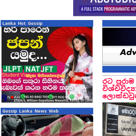
Lanka Hot Gossip
රට පුරා
විශ්වවිද
ලොක්ඩවුන
Gossip Lanka News Web