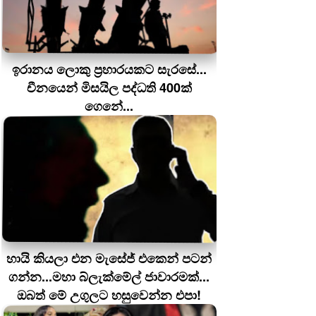
ඉරානය ලොකු ප‍්‍රහාරයකට සැරසේ...
චීනයෙන් මිසයිල පද්ධති 400ක්
ගෙනේ...
හායි කියලා එන මැසේජ් එකෙන් පටන්
ගන්න...මහා බ්ලැක්මේල් ජාවාරමක්...
ඔබත් මේ උගුලට හසුවෙන්න එපා!