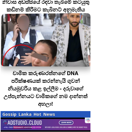
නිවාස අඩස්සියේ රඳවා තැබීමේ කටයුතු
කඩිනම් කිරීමට කැබිනට් අනුමැතිය
චාමික කරුණාරත්නගේ DNA
පරීක්ෂණයක් කරන්නැයි ගුවන්
නියමුවරිය කළ ඉල්ලීම - දරුවාගේ
උප්පැන්නයට චාමිකගේ නම දාන්නත්
අහලා!
Gossip Lanka Hot News