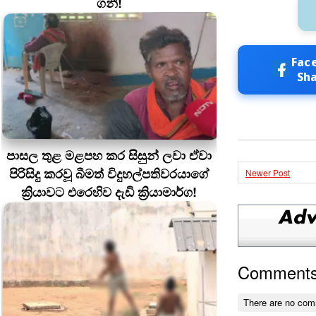
ගනී!
Fac
Sh
පාසල තුළ මළපහ කර සිසුන් ලවා ඒවා
පිරිසිදු කරවූ බීමත් විදුහල්පතිවරයාගේ
Newer Post
ක්‍රියාවට එරෙහිව දැඩි ක්‍රියාමාර්ග!
Comment
There are no com