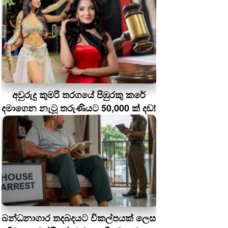
අවුරුදු කුමරි තරගයේ පිඹුරකු කරේ
දමාගෙන නැටූ තරුණියට 50,000 ක් දඩ!
බන්ධනාගාර තදබදයට විකල්පයක් ලෙස