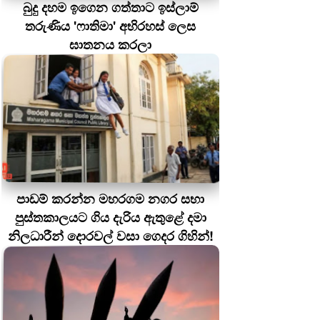
බුදු දහම ඉගෙන ගත්තාට ඉස්ලාම්
තරුණිය 'ෆාතිමා' අභිරහස් ලෙස
ඝාතනය කරලා
පාඩම් කරන්න මහරගම නගර සභා
පුස්තකාලයට ගිය දැරිය ඇතුළේ දමා
නිලධාරීන් දොරවල් වසා ගෙදර ගිහින්!