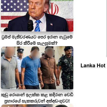
ට්‍රම්ප් මැතිවරණයට පෙර ඉරාන ගැටුමේ
සිර කිරීමේ සැලසුමක්?
Lanka Hot
කුඩු රොශාන් ඉලක්ක කළ කදිරාන වෙඩි
ප්‍රහාරයේ සැකකරුවන් අත්අඩංගුවට!