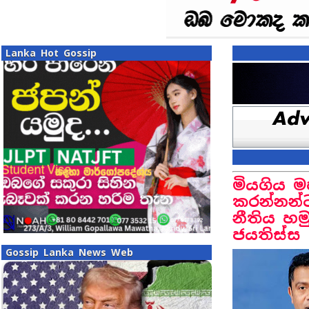
Lanka Hot Gossip
මියගිය ම
කරන්නන්ට
නීතිය හම
ජයතිස්ස
Gossip Lanka News Web