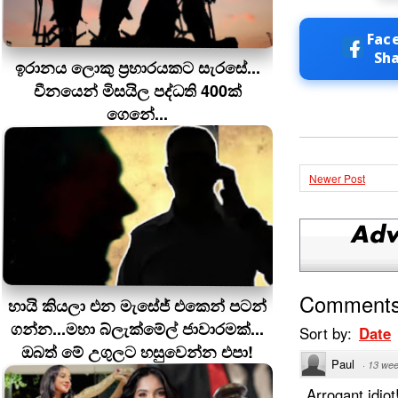
Fac
Sh
ඉරානය ලොකු ප‍්‍රහාරයකට සැරසේ...
චීනයෙන් මිසයිල පද්ධති 400ක්
ගෙනේ...
Newer Post
Comment
හායි කියලා එන මැසේජ් එකෙන් පටන්
ගන්න...මහා බ්ලැක්මේල් ජාවාරමක්...
Sort by:
Date
ඔබත් මේ උගුලට හසුවෙන්න එපා!
Paul
·
13 wee
Arrogant idiot!