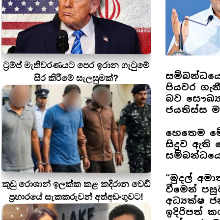
ට්‍රම්ප් මැතිවරණයට පෙර ඉරාන ගැටුමේ
සම්බන්ධයෙ
සිර කිරීමේ සැලසුමක්?
පියවර ගැන
බව සෞඛ්‍ය
ජයතිස්ස මහ
හෙතෙම මේ
සිදුව ඇති 
සම්බන්ධයෙ
“මුදල් අමා
කුඩු රොශාන් ඉලක්ක කළ කදිරාන වෙඩි
වීමෙන් පස
ප්‍රහාරයේ සැකකරුවන් අත්අඩංගුවට!
අධ්‍යක්ෂ 
ඉදිරිපත් 