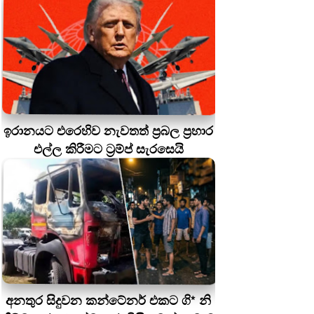
ඉරානයට එරෙහිව නැවතත් ප්‍රබල ප්‍රහාර
එල්ල කිරීමට ට්‍රම්ප් සැරසෙයි
අනතුර සිදුවන කන්ටේනර් එකට ගි* නි