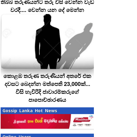
තිබ්බ තරුණයන්ට තරු විසි වෙන්න වැඩ
වරදී.... වෙන්න යන දේ මෙන්න
කොළඹ තරුණ තරුණියන් අතරේ එක
දවසට බෙදන්න මත්පෙති 23,000ක්...
විසි හැවිරිදි ජාවාරම්කරුගේ
පාපොච්ඡාරණය
Gossip Lanka Hot News
Online Users