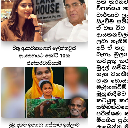
පත් කරනවා
විපක්ෂය කෑ
වාර්තාව ලැ
සිදුවීම ස
ඒ වන විට 
ආයතනවලට ල
ලබා ගැනීම 
රිතූ ආකර්ෂාගෙන් ලේක්හවුස්
අපි ඒ කළ 
බැහැ. මූල්
ආයතනයට කෝටී 10ක
කටයුතු කර
එන්තරවාසියක්!
මුදල් සම්බ
ගැන වගකීම
ගැන හොයා
මැදිහත්වීම
මුහුණදීමට
කටයුතු කරන
සම්බන්ධයෙ
පරීක්ෂණ ක
මියගිය පු
බුදු දහම ඉගෙන ගත්තාට ඉස්ලාම්
ලැබෙන්න 