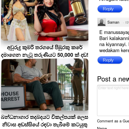
Reply
Saman
·
13
E manussayag
Bari kalakan
na kiyannayi
අවුරුදු කුමරි තරගයේ පිඹුරකු කරේ
wedakam kere
දමාගෙන නැටූ තරුණියට 50,000 ක් දඩ!
Reply
Post a ne
බන්ධනාගාර තදබදයට විකල්පයක් ලෙස
Comment as a Guest
නිවාස අඩස්සියේ රඳවා තැබීමේ කටයුතු
Name