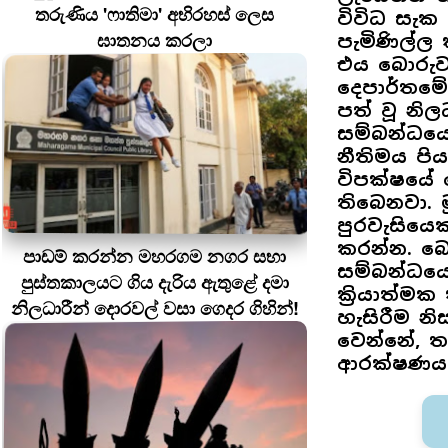
තරුණිය 'ෆාතිමා' අභිරහස් ලෙස
විවිධ සැක
ඝාතනය කරලා
පැමිණිල්ල
එය බොරුවක
දෙපාර්තමේ
පත් වූ නි
සම්බන්ධයෙ
නීතිමය පි
විපක්ෂයේ
තිබෙනවා. ම
පුරවැසියෙක
කරන්න. බො
පාඩම් කරන්න මහරගම නගර සභා
සම්බන්ධයෙ
පුස්තකාලයට ගිය දැරිය ඇතුළේ දමා
ක්‍රියාත්
නිලධාරීන් දොරවල් වසා ගෙදර ගිහින්!
හැසිරීම න
වෙන්නේ, තව
ආරක්ෂණය 