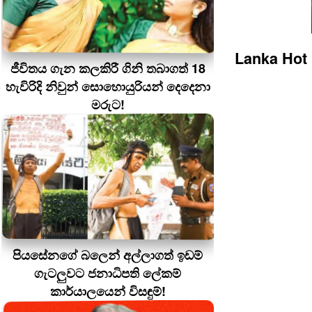
Lanka Hot
ජීවිතය ගැන කලකිරී ගිනි තබාගත් 18
හැවිරිදි නිවුන් සොහොයුරියන් දෙදෙනා
මරුට!
පියසේනගේ බලෙන් අල්ලාගත් ඉඩම්
ගැටලුවට ජනාධිපති ලේකම්
කාර්යාලයෙන් විසඳුම්!