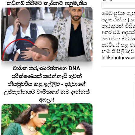
කඩිනම් කිරීමට කැබිනට් අනුමැතිය
මෙම පුවත ගැන
පලකරන්න (මෙ
පාඨකයන් විසින
අතර එම අදහස්
නොවන බව සඳහන
අඩවියේ පළ වන
නම් ඒ පිළිබඳව 
lankahotnews
චාමික කරුණාරත්නගේ DNA
පරීක්ෂණයක් කරන්නැයි ගුවන්
නියමුවරිය කළ ඉල්ලීම - දරුවාගේ
උප්පැන්නයට චාමිකගේ නම දාන්නත්
අහලා!