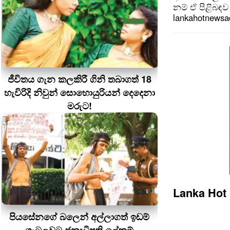
නම් ඒ පිළිබඳව 
lankahotnews
ජීවිතය ගැන කලකිරී ගිනි තබාගත් 18
හැවිරිදි නිවුන් සොහොයුරියන් දෙදෙනා
මරුට!
Lanka Hot
පියසේනගේ බලෙන් අල්ලාගත් ඉඩම්