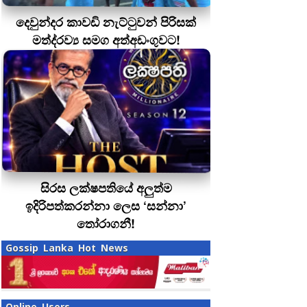
දෙවුන්දර කාවඩි නැට්ටුවන් පිරිසක්
මත්ද‍්‍රව්‍ය සමග අත්අඩංගුවට!
සිරස ලක්ෂපතියේ අලුත්ම
ඉදිරිපත්කරන්නා ලෙස ‘සන්නා’
තෝරාගනී!
Gossip Lanka Hot News
Online Users