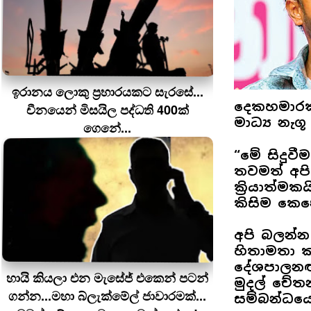
ඉරානය ලොකු ප‍්‍රහාරයකට සැරසේ...
දෙකහමාරක්
චීනයෙන් මිසයිල පද්ධති 400ක්
මාධ්‍ය නැග
ගෙනේ...
“මේ සිදුව
තවමත් අපි
ක්‍රියාත්මක
කිසිම කෙනෙ
අපි බලන්න 
හිතාමතා 
දේශපාලනඥ
හායි කියලා එන මැසේජ් එකෙන් පටන්
මුදල් චේ
ගන්න...මහා බ්ලැක්මේල් ජාවාරමක්...
සම්බන්ධයෙ