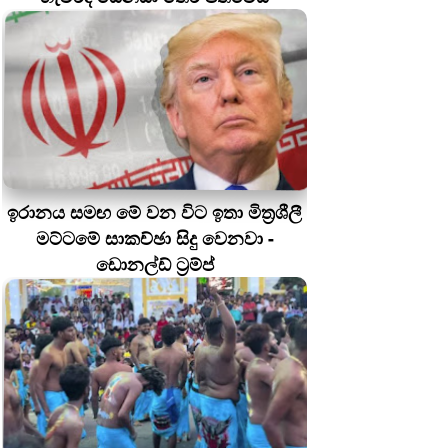
ඉරානය සමඟ මේ වන විට ඉතා මිත්‍රශීලී
මට්ටමේ සාකච්ඡා සිදු වෙනවා -
ඩොනල්ඩ් ට්‍රම්ප්