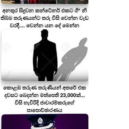
අනතුර සිදුවන කන්ටේනර් එකට ගි* නි
තිබ්බ තරුණයන්ට තරු විසි වෙන්න වැඩ
වරදී.... වෙන්න යන දේ මෙන්න
කොළඹ තරුණ තරුණියන් අතරේ එක
දවසට බෙදන්න මත්පෙති 23,000ක්...
විසි හැවිරිදි ජාවාරම්කරුගේ
පාපොච්ඡාරණය