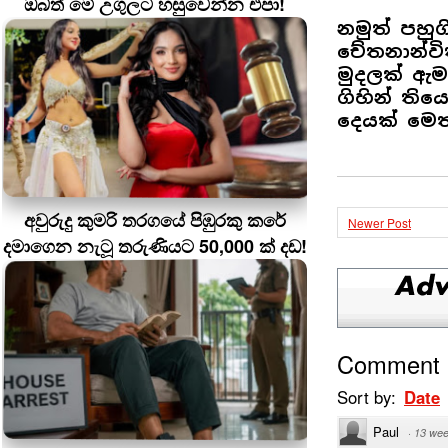
ඔබත් මේ උගුලට හසුවෙන්න එපා!
නමුත් පහු
චේතනාන්වි
මුදලක් ඇමත
ගිහින් ති
දෙයක් මෙ
අවුරුදු කුමරි තරගයේ පිඹුරකු කරේ
Newer Post
දමාගෙන නැටූ තරුණියට 50,000 ක් දඩ!
Comment
Sort by:
Date
Paul
·
13 wee