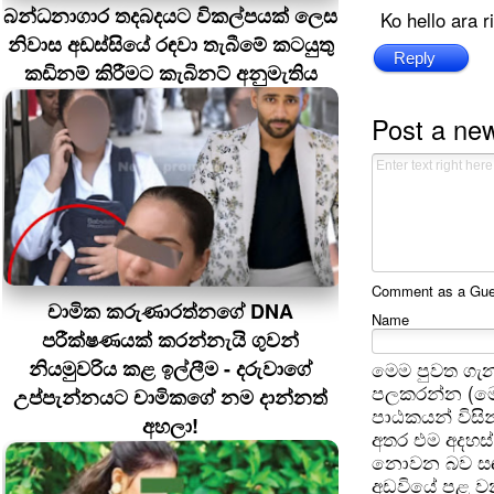
බන්ධනාගාර තදබදයට විකල්පයක් ලෙස
Ko hello ara r
නිවාස අඩස්සියේ රඳවා තැබීමේ කටයුතු
Reply
කඩිනම් කිරීමට කැබිනට් අනුමැතිය
Post a ne
Comment as a Guest
චාමික කරුණාරත්නගේ DNA
Name
පරීක්ෂණයක් කරන්නැයි ගුවන්
නියමුවරිය කළ ඉල්ලීම - දරුවාගේ
මෙම පුවත ගැන
පලකරන්න (මෙ
උප්පැන්නයට චාමිකගේ නම දාන්නත්
පාඨකයන් විසින
අහලා!
අතර එම අදහස්
නොවන බව සඳහන
අඩවියේ පළ වන