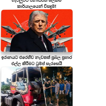
ගැටලුවට ජනාධිපති ලේකම්
කාර්යාලයෙන් විසඳුම්!
ඉරානයට එරෙහිව නැවතත් ප්‍රබල ප්‍රහාර
එල්ල කිරීමට ට්‍රම්ප් සැරසෙයි