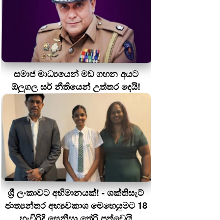
සමාජ මාධ්‍යයෙන් මඩ ගහන අයට
ඕලුගල සර් නීතියෙන් උත්තර දෙයි!
ශ්‍රී ලංකාවට අභිමානයක්! - ශක්තිසැට්
ජාත්‍යන්තර අභ්‍යවකාශ මෙහෙයුමට 18
හැවිරිදි සෙනීසා තේරී පත්වෙයි