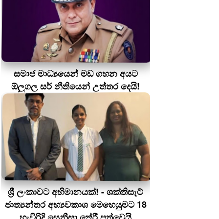
සමාජ මාධ්‍යයෙන් මඩ ගහන අයට
ඕලුගල සර් නීතියෙන් උත්තර දෙයි!
ශ්‍රී ලංකාවට අභිමානයක්! - ශක්තිසැට්
ජාත්‍යන්තර අභ්‍යවකාශ මෙහෙයුමට 18
හැවිරිදි සෙනීසා තේරී පත්වෙයි