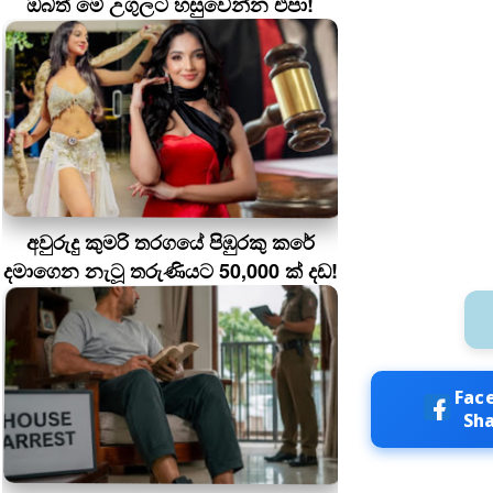
ඔබත් මේ උගුලට හසුවෙන්න එපා!
අවුරුදු කුමරි තරගයේ පිඹුරකු කරේ
දමාගෙන නැටූ තරුණියට 50,000 ක් දඩ!
Fac
Sh