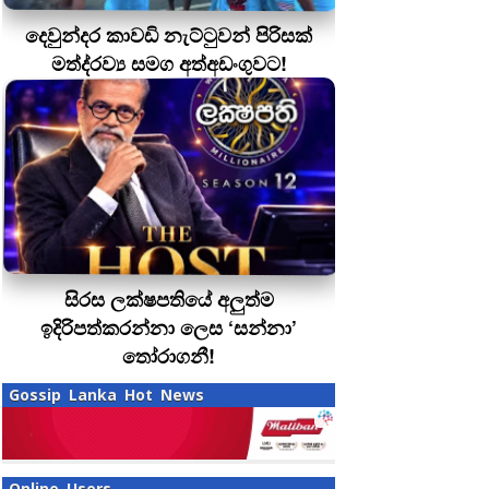
දෙවුන්දර කාවඩි නැට්ටුවන් පිරිසක්
මත්ද‍්‍රව්‍ය සමග අත්අඩංගුවට!
සිරස ලක්ෂපතියේ අලුත්ම
ඉදිරිපත්කරන්නා ලෙස ‘සන්නා’
තෝරාගනී!
Gossip Lanka Hot News
Online Users