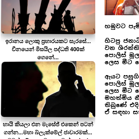
හමුවට පැම
ඉරානය ලොකු ප‍්‍රහාරයකට සැරසේ...
හිටපු ජනා
වන ශිරන්ත
චීනයෙන් මිසයිල පද්ධති 400ක්
පොලිස් මූ
ගෙනේ...
ලෙස මීට පෙ
ඇයට පසුගි
පොලිස් මූ
ලෙස මීට පෙ
මහත්මිය න
තිබුණේ එ
ඒ සඳහා ස
හායි කියලා එන මැසේජ් එකෙන් පටන්
ගන්න...මහා බ්ලැක්මේල් ජාවාරමක්...