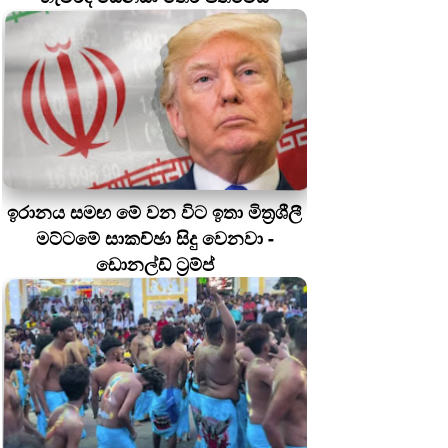
ඉරානය සමඟ මේ වන විට ඉතා මිත්‍රශීලී
මට්ටමේ සාකච්ඡා සිදු වෙනවා -
ඩොනල්ඩ් ට්‍රම්ප්