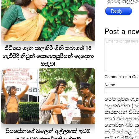
ෂුවර්ද ඇල්ලු
Reply
Post a ne
ජීවිතය ගැන කලකිරී ගිනි තබාගත් 18
හැවිරිදි නිවුන් සොහොයුරියන් දෙදෙනා
මරුට!
Comment as a Guest
Name
මෙම පුවත ගැන
පලකරන්න (මෙ
පාඨකයන් විසින
අතර එම අදහස්
නොවන බව සඳහන
පියසේනගේ බලෙන් අල්ලාගත් ඉඩම්
අඩවියේ පළ වන
නම් ඒ පිළිබඳව 