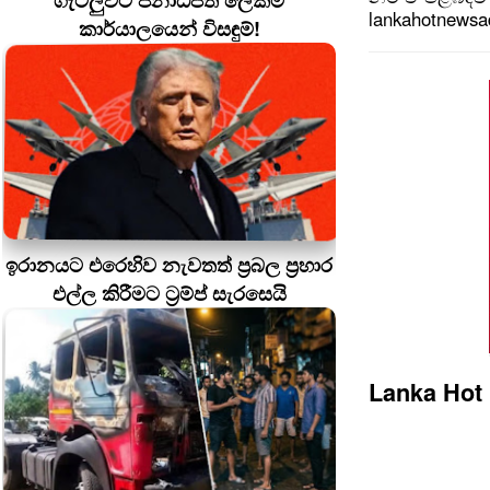
ගැටලුවට ජනාධිපති ලේකම්
lankahotnews
කාර්යාලයෙන් විසඳුම්!
ඉරානයට එරෙහිව නැවතත් ප්‍රබල ප්‍රහාර
එල්ල කිරීමට ට්‍රම්ප් සැරසෙයි
Lanka Hot