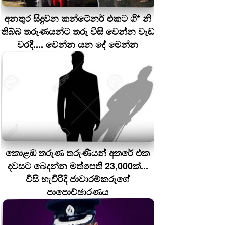
අනතුර සිදුවන කන්ටේනර් එකට ගි* නි
තිබ්බ තරුණයන්ට තරු විසි වෙන්න වැඩ
වරදී.... වෙන්න යන දේ මෙන්න
කොළඹ තරුණ තරුණියන් අතරේ එක
දවසට බෙදන්න මත්පෙති 23,000ක්...
විසි හැවිරිදි ජාවාරම්කරුගේ
පාපොච්ඡාරණය