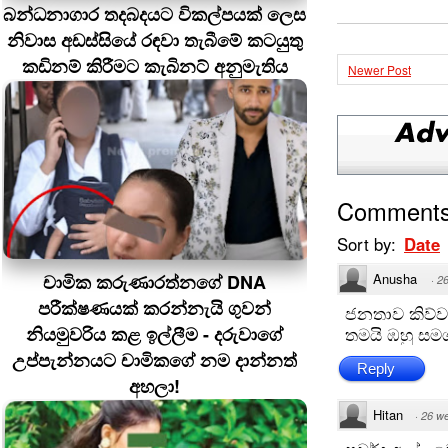
බන්ධනාගාර තදබදයට විකල්පයක් ලෙස
නිවාස අඩස්සියේ රඳවා තැබීමේ කටයුතු
කඩිනම් කිරීමට කැබිනට් අනුමැතිය
Newer Post
Comment
Sort by:
Date
චාමික කරුණාරත්නගේ DNA
Anusha
·
2
පරීක්ෂණයක් කරන්නැයි ගුවන්
ජනතාව කිව්
නියමුවරිය කළ ඉල්ලීම - දරුවාගේ
තමයි ඹහු සම
උප්පැන්නයට චාමිකගේ නම දාන්නත්
Reply
අහලා!
Hitan
·
26 w