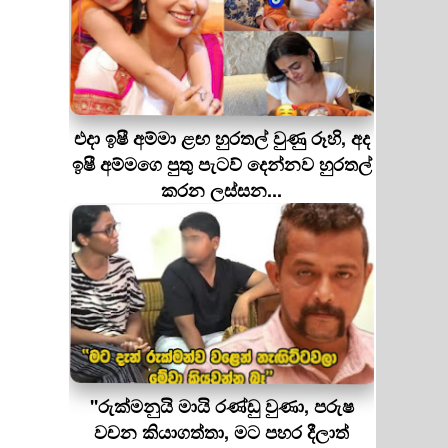
එදා ඉෂී අම්මා ළඟ හුරතල් වුණු රූහි, අද
ඉෂී අම්මගෙ පුතු පැටව් දෙන්නව හුරතල්
කරන ලස්සන...
''රුක්මනුයි මායි රණ්ඩු වුණා, පරුෂ
වචන කියාගත්තා, මට පහර දීලාත්