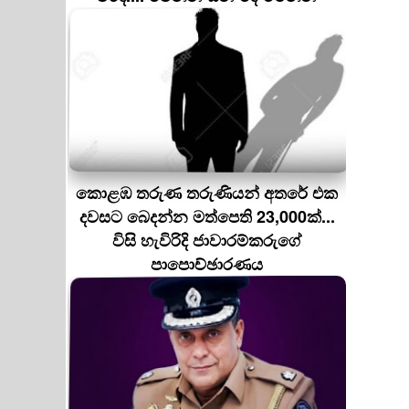
කොළඹ තරුණ තරුණියන් අතරේ එක
දවසට බෙදන්න මත්පෙති 23,000ක්...
විසි හැවිරිදි ජාවාරම්කරුගේ
පාපොච්ඡාරණය