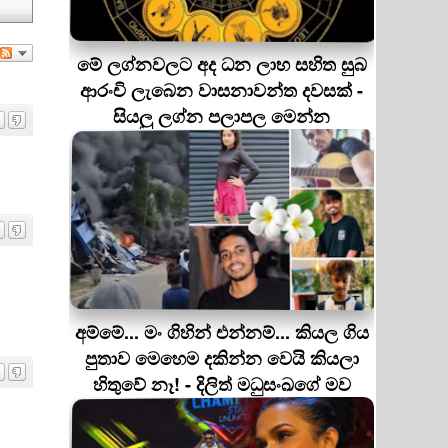
මේ ලග්නවලට අද ධන ලාභ සහිත සුබ
ආරංචි ලැබෙන වාසනාවන්ත දවසක් -
සියලු ලග්න පලාපල මෙන්න
අම්මේ... මං ගිහින් එන්නම්... කියල ගිය
පුතාව මෙහෙම දකින්න වෙයි කියලා
හිතුවේ නෑ! - දිලිත් මධුසංඛගේ මව