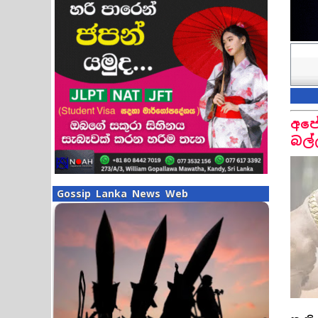
අපේ
බල්
Gossip Lanka News Web