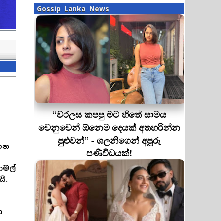
Gossip Lanka News
“වරලස කපපු මට හිතේ සාමය
වෙනුවෙන් ඕනෙම දෙයක් අතහරින්න
පුළුවන්” - ශලනිගෙන් අපූරු
ගෙන
පණිවිඩයක්!
නාමල්
ි.
ි
ා