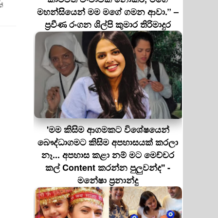
ක්
මහන්සියෙන් මම මගේ ගමන ආවා.” –
ප්‍රවීණ රංගන ශිල්පි කුමාර තිරිමාදුර
'මම කිසිම ආගමකට විශේෂයෙන්
බෞද්ධාගමට කිසිම අපහාසයක් කරලා
නෑ... අපහාස කළා නම් මට මෙච්චර
කල් Content කරන්න පුලුවන්ද'' -
මනේෂා ප්‍රනාන්දු