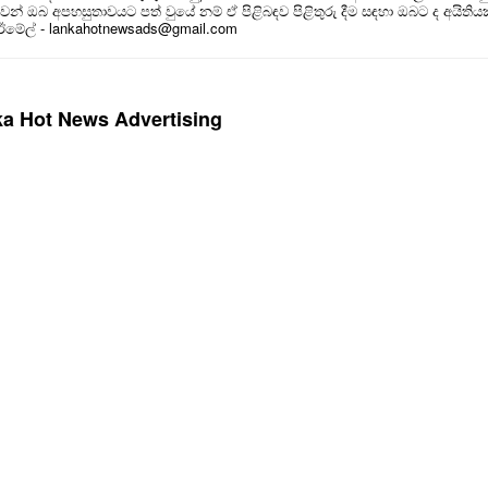
න් ඔබ අපහසුතාවයට පත් වුයේ නම් ඒ පිළිබඳව පිළිතුරු දීම සඳහා ඔබට ද අයිතිය
 ඊමේල් - lankahotnewsads@gmail.com
a Hot News Advertising