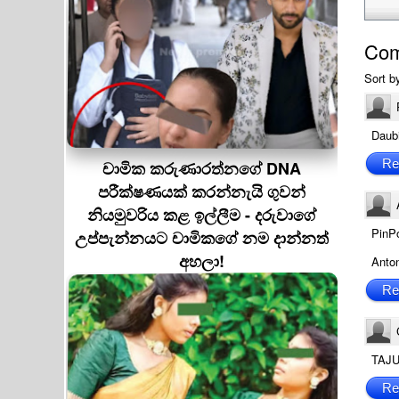
Co
Sort b
Daub
Re
චාමික කරුණාරත්නගේ DNA
පරීක්ෂණයක් කරන්නැයි ගුවන්
නියමුවරිය කළ ඉල්ලීම - දරුවාගේ
PinPo
උප්පැන්නයට චාමිකගේ නම දාන්නත්
අහලා!
Anto
Re
TAJ
Re