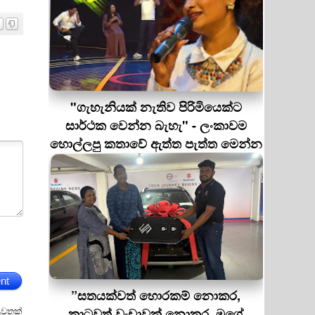
"ගැහැනියක් නැතිව පිරිමියෙක්ට
සාර්ථක වෙන්න බැහැ" - ලංකාවම
හොල්ලපු කතාවේ ඇත්ත පැත්ත මෙන්න
nt
”සතයක්වත් හොරකම් නොකර,
ුවතක්
කාටවත් වංචාවක් නොකර, මගේ