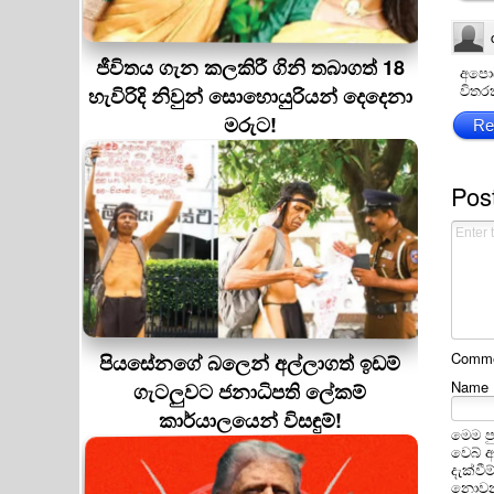
ජීවිතය ගැන කලකිරී ගිනි තබාගත් 18
අපොය
විතර
හැවිරිදි නිවුන් සොහොයුරියන් දෙදෙනා
මරුට!
Re
Pos
Commen
පියසේනගේ බලෙන් අල්ලාගත් ඉඩම්
Name
ගැටලුවට ජනාධිපති ලේකම්
කාර්යාලයෙන් විසඳුම්!
මෙම ප
වෙබ් 
දැක්වී
නොවන 