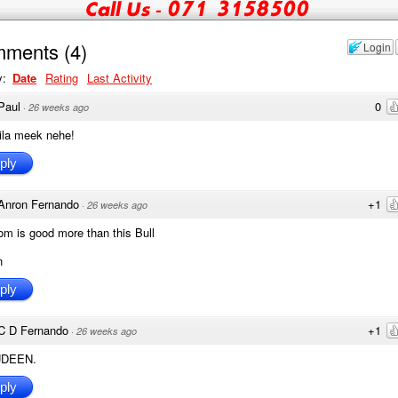
mments
(
4
)
Login
y:
Date
Rating
Last Activity
Paul
0
·
26 weeks ago
ila meek nehe!
ply
Anron Fernando
+1
·
26 weeks ago
m is good more than this Bull
n
ply
C D Fernando
+1
·
26 weeks ago
UDEEN.
ply