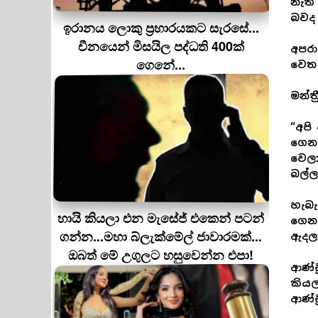
නැති
බවද 
ඉරානය ලොකු ප‍්‍රහාරයකට සැරසේ...
චීනයෙන් මිසයිල පද්ධති 400ක්
අපරා
ගෙනේ...
වෙත 
මන්ත
“අප
ගෙනැ
වෙලා
බල්ල
හැබැ
හායි කියලා එන මැසේජ් එකෙන් පටන්
ගෙනල
ගන්න...මහා බ්ලැක්මේල් ජාවාරමක්...
ඇදලා
ඔබත් මේ උගුලට හසුවෙන්න එපා!
ආණ්ඩ
කියල
ආණ්ඩ