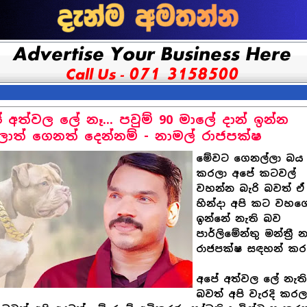
 අත්වල ලේ නෑ... පවුම් 90 මාලේ දාන් ඉන්න
ලාත් ගෙනත් දෙන්නම් - නාමල් රාජපක්ෂ
මේවට ගෙනල්ලා බය
කරලා අපේ කටවල්
වහන්න බැරි බවත් ඒ
හින්දා අපි කට වහ
ඉන්නේ නැති බව
පාර්ලිමේන්තු මන්ත්‍රී 
රාජපක්ෂ සඳහන් කරය
අපේ අත්වල ලේ නැත
බවත් අපි වැරදි කරල