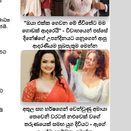
න
ධ්‍ය
''ඔයා එක්ක ගෙවන මේ ජීවිතේට මම
යි.
ගොඩක් ආදරෙයි'' - විවාහයෙන් පස්සේ
දිනේෂ්ගේ උපන්දිනයට ශනූගෙන් ආපු
ආදරණීයම සුබපැතුම මෙන්න
ේවට
රට
අතුල සහ හර්ෂගෙන් වෙන්වුණු අමායා
යි
තෙවෙනි වරටත් නළුවෙක් වගේ
තරුණයෙක් සමඟ යුග දිවියට - ඇගේ