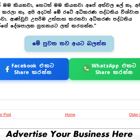
් මම කියනවා, හෙටත් මම කියනවා අපේ අත්වල ලේ නෑ. අප
ි කරලා නෑ. අපි අදටත් මේ රටේ අධිකරණ පද්ධතිය විශ්වාස
වා. ආණ්ඩුව උපරිම උත්සාහ කරනවා අධිකරණ පද්ධතිය
ගේ දේශපාලන ග්‍රහනයට ලක් කරගන්න.”
මේ පුවත තව අයට බලන්න
Facebook එකට
WhatsApp එකට
Share කරන්න
Share කරන්න
r Post
Home
Older 