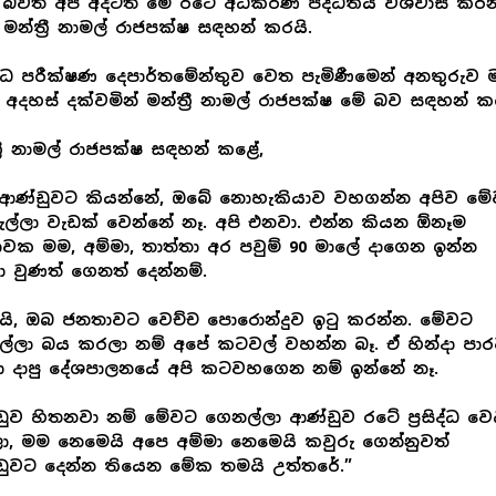
 බවත් අපි අදටත් මේ රටේ අධිකරණ පද්ධතිය විශ්වාස කර
මන්ත්‍රී නාමල් රාජපක්ෂ සඳහන් කරයි.
ධ පරීක්ෂණ දෙපාර්තමේන්තුව වෙත පැමිණීමෙන් අනතුරුව මා
අදහස් දක්වමින් මන්ත්‍රී නාමල් රාජපක්ෂ මේ බව සඳහන් කර
්‍රී නාමල් රාජපක්ෂ සඳහන් කළේ,
ි ආණ්ඩුවට කියන්නේ, ඔබේ නොහැකියාව වහගන්න අපිව ම
ල්ලා වැඩක් වෙන්නේ නෑ. අපි එනවා. එන්න කියන ඕනෑම
වක මම, අම්මා, තාත්තා අර පවුම් 90 මාලේ දාගෙන ඉන්න
ා වුණත් ගෙනත් දෙන්නම්.
යි, ඔබ ජනතාවට වෙච්ච පොරොන්දුව ඉටු කරන්න. මේවට
්ලා බය කරලා නම් අපේ කටවල් වහන්න බෑ. ඒ හින්දා පා
 දාපු දේශපාලනයේ අපි කටවහගෙන නම් ඉන්නේ නෑ.
ුව හිතනවා නම් මේවට ගෙනල්ලා ආණ්ඩුව රටේ ප්‍රසිද්ධ වෙ
ා, මම නෙමෙයි අපෙ අම්මා නෙමෙයි කවුරු ගෙන්නුවත්
ුවට දෙන්න තියෙන මේක තමයි උත්තරේ.”