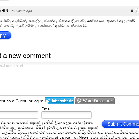
cHIN
0
·
26 weeks ago
ි ඔව්, තාජුඩීන්, පොද්දල ජයන්ත, එක්නෙලිගොඩ, කජ්ජා යන අයගේ ලේ උබේ
ක් නෙවි, උබේ අම්ම , තාත්තගේ අත්වලත් තියෙනවා
ply
t a new comment
t as a Guest, or login:
Email
ුවත ගැන ඔබගේ අදහස් ඉහතින් ලියා පලකරන්න (මෙම
Submit Comme
අඩවිය තුල පාඨකයන් විසින් දරණු ලබන මතවාද සහ අදහස්
ම් පලකිරීම සිදුවන අතර එම අදහස් සහ මතවාද කිසිඳු විටක අප වෙබ් අඩවියේ මතය
බව සඳහන් කිරීමට කැමැත්තෙමු) Lanka Hot News වෙබ් අඩවියේ පළ වන යම් ප