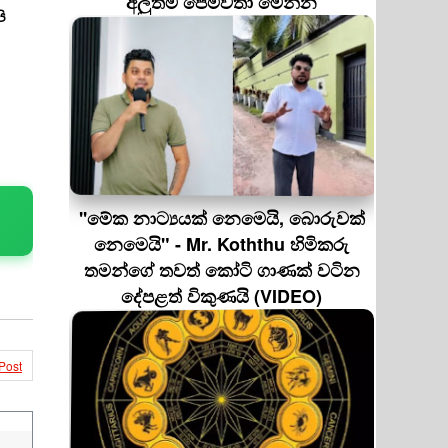
අලුත්ම පෙම්වතා මෙන්න
ි
''මේක නාට්‍යයක් නෙමෙයි, බොරුවක්
නෙමෙයි" - Mr. Koththu හිමිකරු
තමන්ගේ තවත් කෝටි ගාණක් වටින
දේපළත් විකුණයි (VIDEO)
Post