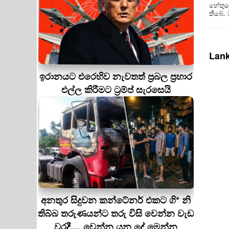
හේතුවෙ
තිබේ.
Lank
ඉරානයට එරෙහිව නැවතත් ප්‍රබල ප්‍රහාර
එල්ල කිරීමට ට්‍රම්ප් සැරසෙයි
අනතුර සිදුවන කන්ටේනර් එකට ගි* නි
තිබ්බ තරුණයන්ට තරු විසි වෙන්න වැඩ
වරදී.... වෙන්න යන දේ මෙන්න