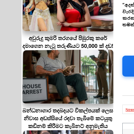
“අදත
වැරද
කරන
තමන්
අවුරුදු කුමරි තරගයේ පිඹුරකු කරේ
දමාගෙන නැටූ තරුණියට 50,000 ක් දඩ!
බන්ධනාගාර තදබදයට විකල්පයක් ලෙස
Newe
නිවාස අඩස්සියේ රඳවා තැබීමේ කටයුතු
කඩිනම් කිරීමට කැබිනට් අනුමැතිය