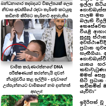
බන්ධනාගාර තදබදයට විකල්පයක් ලෙස
ඉල්ලා සි
නිවාස අඩස්සියේ රඳවා තැබීමේ කටයුතු
ගොඩබැස්සව
කඩිනම් කිරීමට කැබිනට් අනුමැතිය
පාලම මත ව
බලැති විදු
කෙසේවෙතත්
වියළි ආහා
සුදුසු ස්
අවස්ථාවේද
ප්‍රධාන ගු
හැඟීගියා.
ගොඩබැස්වීම
යානය හරව
චාමික කරුණාරත්නගේ DNA
කඩාවැටුණා.
පරීක්ෂණයක් කරන්නැයි ගුවන්
මමත් සෙසු 
නියමුවරිය කළ ඉල්ලීම - දරුවාගේ
සිටි ප්‍රධ
උප්පැන්නයට චාමිකගේ නම දාන්නත්
කඩිනමින් 
අහලා!
යැව්වා”
ඉදිරිපත් ව