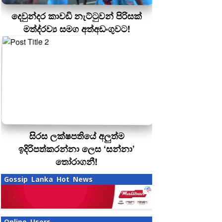
දෙවුන්දර කාවඩි නැට්ටුවන් පිරිසක්
මත්ද‍්‍රව්‍ය සමග අත්අඩංගුවට!
සිරස ලක්ෂපතියේ අලුත්ම
ඉදිරිපත්කරන්නා ලෙස ‘සන්නා’
තෝරාගනී!
Gossip Lanka Hot News
Online Users