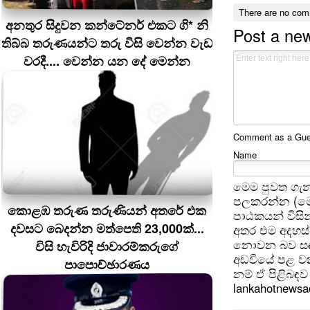
There are no com
අනතුර සිදුවන කන්ටේනර් එකට ගි* නි
Post a ne
තිබ්බ තරුණයන්ට තරු විසි වෙන්න වැඩ
වරදී.... වෙන්න යන දේ මෙන්න
Comment as a Guest
Name
මෙම පුවත ගැන
පලකරන්න (මෙ
කොළඹ තරුණ තරුණියන් අතරේ එක
පාඨකයන් විසින
දවසට බෙදන්න මත්පෙති 23,000ක්...
අතර එම අදහස්
නොවන බව සඳහන
විසි හැවිරිදි ජාවාරම්කරුගේ
අඩවියේ පළ වන
පාපොච්ඡාරණය
නම් ඒ පිළිබඳව 
lankahotnews