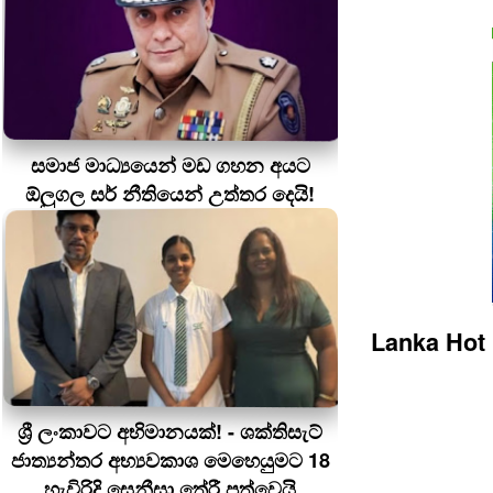
සමාජ මාධ්‍යයෙන් මඩ ගහන අයට
ඕලුගල සර් නීතියෙන් උත්තර දෙයි!
Lanka Hot
ශ්‍රී ලංකාවට අභිමානයක්! - ශක්තිසැට්
ජාත්‍යන්තර අභ්‍යවකාශ මෙහෙයුමට 18
හැවිරිදි සෙනීසා තේරී පත්වෙයි