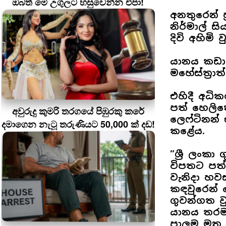
ඔබත් මේ උගුලට හසුවෙන්න එපා!
අනතුරෙන් ප
නිර්මාල් ස
දිවි අහිමි ව
යානය කඩාව
මහේස්ත්‍ර
එහිදී අධි
පත් හෙලික
අවුරුදු කුමරි තරගයේ පිඹුරකු කරේ
ලෙෆ්ටිනන්
දමාගෙන නැටූ තරුණියට 50,000 ක් දඩ!
කළේය.
”ශ්‍රී ලං
විපතට පත්
වැනිදා හව
කඳවුරෙන් 
ගුවන්ගත ව
යානය තරම
පාලම මත ස