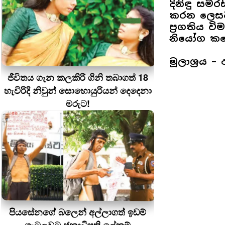
දිනිඳු සම
කරන ලෙසට
ප්‍රගතිය 
නියෝග කළ
මූලාශ්‍රය 
ජීවිතය ගැන කලකිරී ගිනි තබාගත් 18
හැවිරිදි නිවුන් සොහොයුරියන් දෙදෙනා
මරුට!
පියසේනගේ බලෙන් අල්ලාගත් ඉඩම්