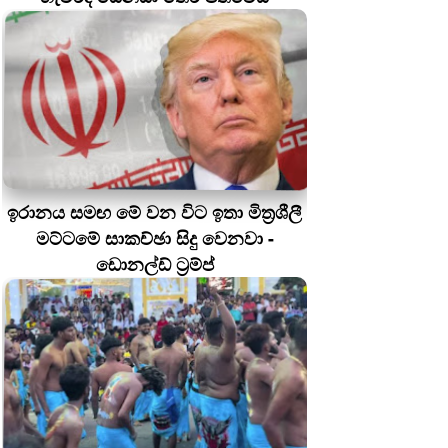
ඉරානය සමඟ මේ වන විට ඉතා මිත්‍රශීලී
මට්ටමේ සාකච්ඡා සිදු වෙනවා -
ඩොනල්ඩ් ට්‍රම්ප්