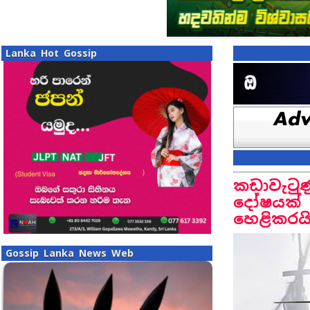
Lanka Hot Gossip
කඩාවැටු
දෝෂයක් 
හෙළිකරය
Gossip Lanka News Web