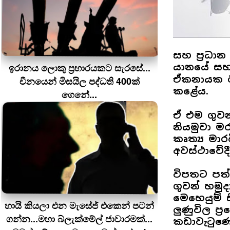
සහ ප්‍රධාන
ඉරානය ලොකු ප‍්‍රහාරයකට සැරසේ...
යානයේ සහ
ඒකනායක ඊ
චීනයෙන් මිසයිල පද්ධති 400ක්
කළේය.
ගෙනේ...
ඒ එම ගුවන්
නියමුවා මර
කෘත්‍ය මා
අවස්ථාවේදී
විපතට පත්
ගුවන් හමු
මෙහෙයුම් 
හායි කියලා එන මැසේජ් එකෙන් පටන්
ලුණුවිල ප
ගන්න...මහා බ්ලැක්මේල් ජාවාරමක්...
කඩාවැටුණේ