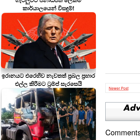
ගැටලුවට ජනාධිපති ලේකම්
කාර්යාලයෙන් විසඳුම්!
ඉරානයට එරෙහිව නැවතත් ප්‍රබල ප්‍රහාර
එල්ල කිරීමට ට්‍රම්ප් සැරසෙයි
Newer Post
Comment