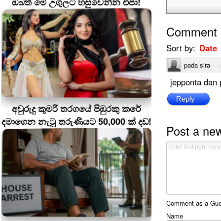
ඔබත් මේ උගුලට හසුවෙන්න එපා!
Comment
Sort by:
Date
pada sira
jepponta dan
Reply
අවුරුදු කුමරි තරගයේ පිඹුරකු කරේ
දමාගෙන නැටූ තරුණියට 50,000 ක් දඩ!
Post a ne
Comment as a Guest
Name