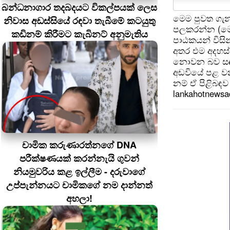
බන්ධනාගාර තදබදයට විකල්පයක් ලෙස
මෙම පුවත ගැන
නිවාස අඩස්සියේ රඳවා තැබීමේ කටයුතු
පලකරන්න (මෙ
කඩිනම් කිරීමට කැබිනට් අනුමැතිය
පාඨකයන් විසින
අතර එම අදහස්
නොවන බව සඳහන
අඩවියේ පළ වන
නම් ඒ පිළිබඳව 
lankahotnews
චාමික කරුණාරත්නගේ DNA
පරීක්ෂණයක් කරන්නැයි ගුවන්
නියමුවරිය කළ ඉල්ලීම - දරුවාගේ
උප්පැන්නයට චාමිකගේ නම දාන්නත්
අහලා!