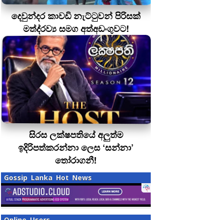
දෙවුන්දර කාවඩි නැට්ටුවන් පිරිසක්
මත්ද‍්‍රව්‍ය සමග අත්අඩංගුවට!
සිරස ලක්ෂපතියේ අලුත්ම
ඉදිරිපත්කරන්නා ලෙස ‘සන්නා’
තෝරාගනී!
Gossip Lanka Hot News
Online Users