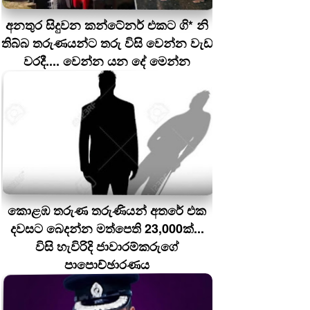
අනතුර සිදුවන කන්ටේනර් එකට ගි* නි
තිබ්බ තරුණයන්ට තරු විසි වෙන්න වැඩ
වරදී.... වෙන්න යන දේ මෙන්න
කොළඹ තරුණ තරුණියන් අතරේ එක
දවසට බෙදන්න මත්පෙති 23,000ක්...
විසි හැවිරිදි ජාවාරම්කරුගේ
පාපොච්ඡාරණය