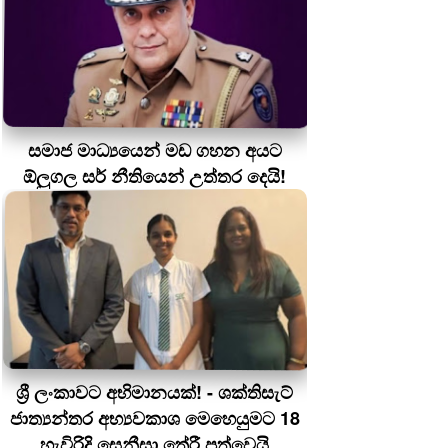
සමාජ මාධ්‍යයෙන් මඩ ගහන අයට
ඕලුගල සර් නීතියෙන් උත්තර දෙයි!
ශ්‍රී ලංකාවට අභිමානයක්! - ශක්තිසැට්
ජාත්‍යන්තර අභ්‍යවකාශ මෙහෙයුමට 18
හැවිරිදි සෙනීසා තේරී පත්වෙයි