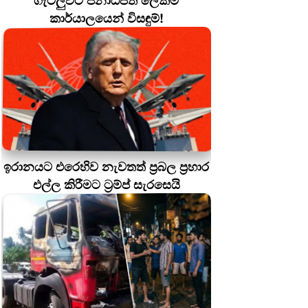
ගැටලුවට ජනාධිපති ලේකම්
කාර්යාලයෙන් විසඳුම්!
ඉරානයට එරෙහිව නැවතත් ප්‍රබල ප්‍රහාර
එල්ල කිරීමට ට්‍රම්ප් සැරසෙයි