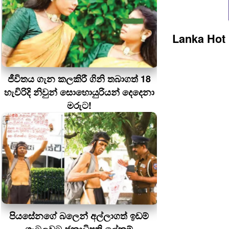
Lanka Hot
ජීවිතය ගැන කලකිරී ගිනි තබාගත් 18
හැවිරිදි නිවුන් සොහොයුරියන් දෙදෙනා
මරුට!
පියසේනගේ බලෙන් අල්ලාගත් ඉඩම්