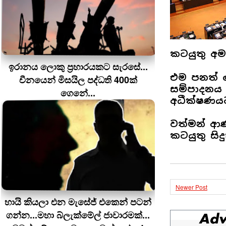
කටයුතු අම
ඉරානය ලොකු ප‍්‍රහාරයකට සැරසේ...
එම පනත් ක
චීනයෙන් මිසයිල පද්ධති 400ක්
සම්පාදනය 
ගෙනේ...
අධීක්ෂණය
වත්මන් ආණ
කටයුතු සිද
Newer Post
හායි කියලා එන මැසේජ් එකෙන් පටන්
ගන්න...මහා බ්ලැක්මේල් ජාවාරමක්...