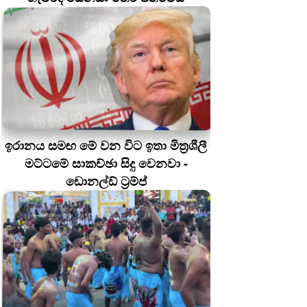
ඉරානය සමඟ මේ වන විට ඉතා මිත්‍රශීලී
මට්ටමේ සාකච්ඡා සිදු වෙනවා -
ඩොනල්ඩ් ට්‍රම්ප්