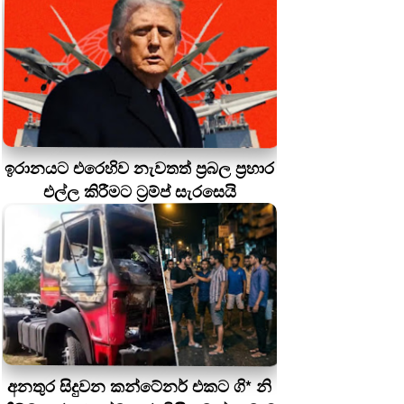
ඉරානයට එරෙහිව නැවතත් ප්‍රබල ප්‍රහාර
එල්ල කිරීමට ට්‍රම්ප් සැරසෙයි
අනතුර සිදුවන කන්ටේනර් එකට ගි* නි