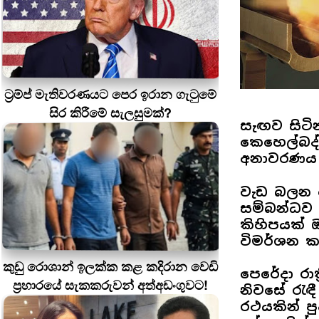
ට්‍රම්ප් මැතිවරණයට පෙර ඉරාන ගැටුමේ
සිර කිරීමේ සැලසුමක්?
සැඟව සිට
කෙහෙල්බද්
අනාවරණය 
වැඩ බලන පො
සම්බන්ධව 
කිහිපයක් 
විමර්ශන ක
කුඩු රොශාන් ඉලක්ක කළ කදිරාන වෙඩි
පෙරේදා රාත
ප්‍රහාරයේ සැකකරුවන් අත්අඩංගුවට!
නිවසේ රැඳී
රථයකින් ප