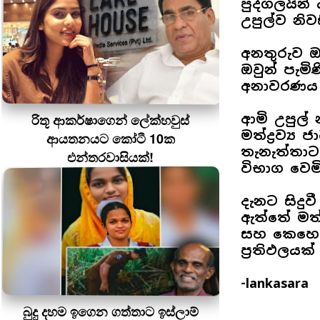
පුද්ගලයින
උපුල්ව නි
අනතුරුව 
ඔවුන් පැමි
අනාවරණය ව
රිතූ ආකර්ෂාගෙන් ලේක්හවුස්
ආමි උපුල් 
මත්ද්‍රව්‍
ආයතනයට කෝටී 10ක
තැනැත්තාට
එන්තරවාසියක්!
විභාග වෙම
දැනට සිදු
ඇත්තේ මත්ද
සහ කෙහෙල
ප්‍රතිඵලය
-lankasara
බුදු දහම ඉගෙන ගත්තාට ඉස්ලාම්