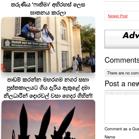
තරුණිය 'ෆාතිමා' අභිරහස් ලෙස
ඝාතනය කරලා
Newer Post
Comment
There are no com
පාඩම් කරන්න මහරගම නගර සභා
Post a ne
පුස්තකාලයට ගිය දැරිය ඇතුළේ දමා
නිලධාරීන් දොරවල් වසා ගෙදර ගිහින්!
Comment as a Guest
Name