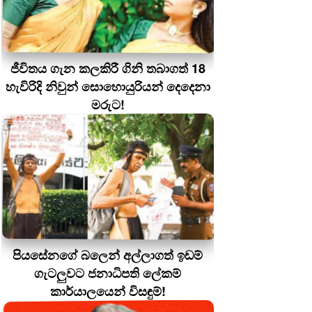
ජීවිතය ගැන කලකිරී ගිනි තබාගත් 18
හැවිරිදි නිවුන් සොහොයුරියන් දෙදෙනා
මරුට!
පියසේනගේ බලෙන් අල්ලාගත් ඉඩම්
ගැටලුවට ජනාධිපති ලේකම්
කාර්යාලයෙන් විසඳුම්!