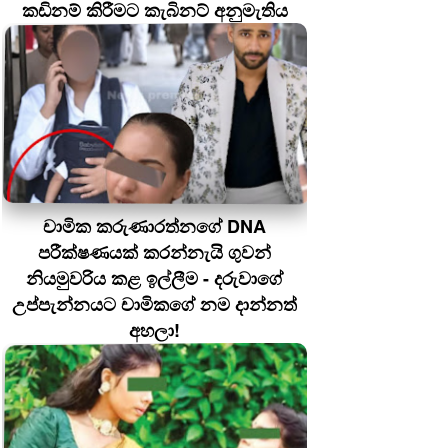
කඩිනම් කිරීමට කැබිනට් අනුමැතිය
චාමික කරුණාරත්නගේ DNA
පරීක්ෂණයක් කරන්නැයි ගුවන්
නියමුවරිය කළ ඉල්ලීම - දරුවාගේ
උප්පැන්නයට චාමිකගේ නම දාන්නත්
අහලා!