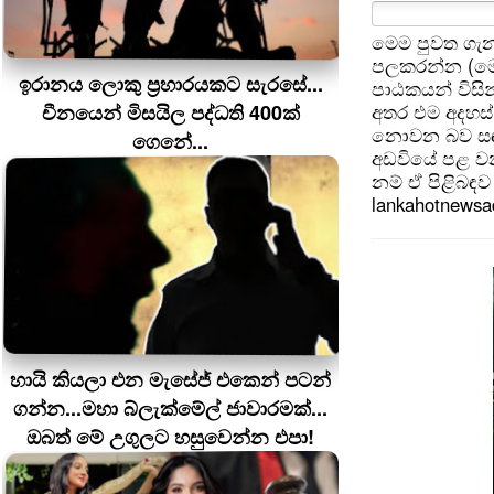
මෙම පුවත ගැන
පලකරන්න (මෙ
ඉරානය ලොකු ප‍්‍රහාරයකට සැරසේ...
පාඨකයන් විසින
චීනයෙන් මිසයිල පද්ධති 400ක්
අතර එම අදහස්
නොවන බව සඳහන
ගෙනේ...
අඩවියේ පළ වන
නම් ඒ පිළිබඳව 
lankahotnews
හායි කියලා එන මැසේජ් එකෙන් පටන්
ගන්න...මහා බ්ලැක්මේල් ජාවාරමක්...
ඔබත් මේ උගුලට හසුවෙන්න එපා!