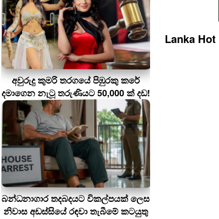
Lanka Hot
අවුරුදු කුමරි තරගයේ පිඹුරකු කරේ
දමාගෙන නැටූ තරුණියට 50,000 ක් දඩ!
බන්ධනාගාර තදබදයට විකල්පයක් ලෙස
නිවාස අඩස්සියේ රඳවා තැබීමේ කටයුතු