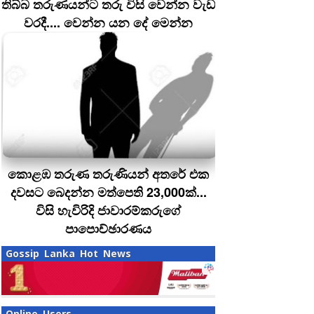
තිබ්බ තරුණයන්ට තරු විසි වෙන්න වැඩ
වරදී.... වෙන්න යන දේ මෙන්න
කොළඹ තරුණ තරුණියන් අතරේ එක
දවසට බෙදන්න මත්පෙති 23,000ක්...
විසි හැවිරිදි ජාවාරම්කරුගේ
පාපොච්ඡාරණය
Gossip Lanka Hot News
Online Users