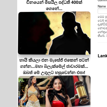
චීනයෙන් මිසයිල පද්ධති 400ක්
Name
ගෙනේ...
මෙම ප
වෙබ් 
දැක්වී
නොවන 
හේතුවෙ
තිබේ.
Lank
හායි කියලා එන මැසේජ් එකෙන් පටන්
ගන්න...මහා බ්ලැක්මේල් ජාවාරමක්...
ඔබත් මේ උගුලට හසුවෙන්න එපා!