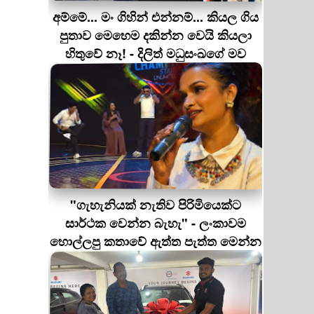
අම්මේ... මං ගිහින් එන්නම්... කියල ගිය
පුතාව මෙහෙම දකින්න වෙයි කියලා
හිතුවේ නෑ! - දිලිත් මධුසංඛගේ මව
"ගැහැනියක් නැතිව පිරිමියෙක්ට
සාර්ථක වෙන්න බැහැ" - ලංකාවම
හොල්ලපු කතාවේ ඇත්ත පැත්ත මෙන්න