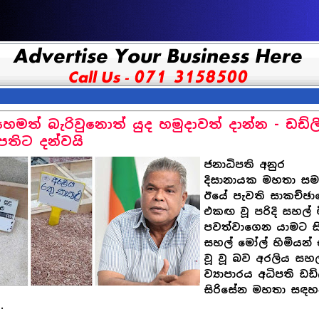
ෙමත් බැරිවුනොත් යුද හමුදාවත් දාන්න - ඩඩ්ල
තිට දන්වයි
ජනාධිපති අනුර
දිසානායක මහතා ස
ඊයේ පැවති සාකච්ඡා
එකඟ වූ පරිදි සහල් 
පවත්වාගෙන යාමට ස
සහල් මෝල් හිමියන්
වූ වූ බව අරලිය සහල
ව්‍යාපාරය අධිපති ඩඩ්
සිරිසේන මහතා සඳහ
.