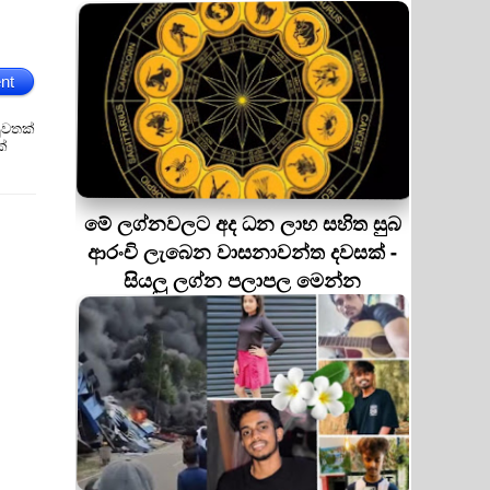
nt
ුවතක්
ක්
මේ ලග්නවලට අද ධන ලාභ සහිත සුබ
ආරංචි ලැබෙන වාසනාවන්ත දවසක් -
සියලු ලග්න පලාපල මෙන්න