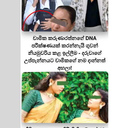
චාමික කරුණාරත්නගේ DNA
පරීක්ෂණයක් කරන්නැයි ගුවන්
නියමුවරිය කළ ඉල්ලීම - දරුවාගේ
උප්පැන්නයට චාමිකගේ නම දාන්නත්
අහලා!