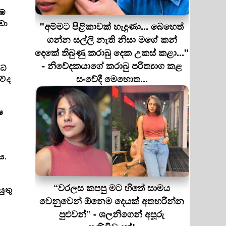
ේම
ඩා
"අම්මට පිළිකාවක් හැදුණා... බෙහෙත්
ගන්න සල්ලි නැති නිසා මගේ කන්
දෙකේ තිබුණු කරාබු දෙක උකස් කළා..."
- නිවේදකයාගේ කරාබු පරිත්‍යාග කළ
ිධ
සංවේදී මෙහොත...
බවද
ෂ
ය.
“වරලස කපපු මට හිතේ සාමය
ුතු
වෙනුවෙන් ඕනෙම දෙයක් අතහරින්න
පුළුවන්” - ශලනිගෙන් අපූරු