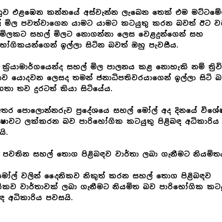
නුව එළඹෙන කන්නයේ අස්වැන්න ලැබෙන තෙක් එම මට්ටම
් මිල පවත්වාගෙන යාමට යාමට කටයුතු කරන බවත් ඊට ව
 මිලකට සහල් මිලට නොගන්නා ලෙස වෙළදුන්ගෙන් සහ
භෝගිකයන්ගෙන් ඉල්ලා සිටින බවත් ඔහු පැවසීය.
ක‍්‍රියාමාර්ගයෙන්ද සහල් මිල පාලනය කළ නොහැකි නම් ත්‍රිව
ාව යොදවන ලෙසද තමන් ජනාධිපතිවරයාගෙන් ඉල්ලා සිටි 
තා තව දුරටත් කියා සිටියේය.
අතර පොලොන්නරුව ප්‍රදේශයෙ සහල් මෝල් අද දිනයේ විශේ
්ෂාවට ලක්කරන බව පාරිභෝගික කටයුතු පිළිබඳ අධිකාරිය
ි.
ී පවතින සහල් තොග පිළිබඳව වාර්තා ලබා ගැනීමට නියමිත
ෝල් වලින් දෛනිකව නිකුත් කරන සහල් තොග පිළිබඳව
කව වාර්තාවක් ලබා ගැනීමට නියමිත බව පාරිභෝගික කටය
බඳ අධිකාරිය පවසයි.