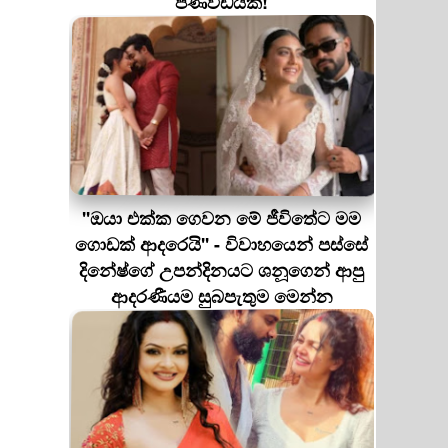
පණිවිඩයක්!
''ඔයා එක්ක ගෙවන මේ ජීවිතේට මම
ගොඩක් ආදරෙයි'' - විවාහයෙන් පස්සේ
දිනේෂ්ගේ උපන්දිනයට ශනූගෙන් ආපු
ආදරණීයම සුබපැතුම මෙන්න