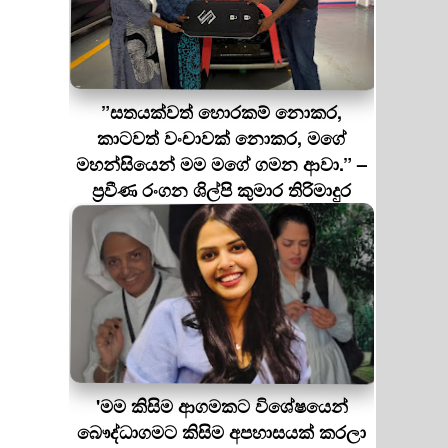
”සතයක්වත් හොරකම් නොකර,
කාටවත් වංචාවක් නොකර, මගේ
මහන්සියෙන් මම මගේ ගමන ආවා.” –
ප්‍රවීණ රංගන ශිල්පි කුමාර තිරිමාදුර
'මම කිසිම ආගමකට විශේෂයෙන්
බෞද්ධාගමට කිසිම අපහාසයක් කරලා