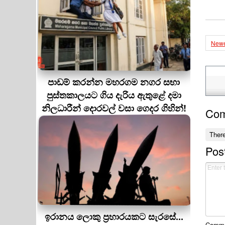
Newe
පාඩම් කරන්න මහරගම නගර සභා
පුස්තකාලයට ගිය දැරිය ඇතුළේ දමා
නිලධාරීන් දොරවල් වසා ගෙදර ගිහින්!
Co
Ther
Pos
ඉරානය ලොකු ප‍්‍රහාරයකට සැරසේ...
Commen