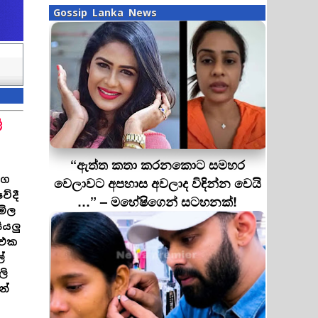
Gossip Lanka News
ි
“ඇත්ත කතා කරනකොට සමහර
මග
වෙලාවට අපහාස අවලාද විඳින්න වෙයි
වේදී
…” – මහේෂිගෙන් සටහනක්!
මිල
ියලු
 එක
්
ලි
න්