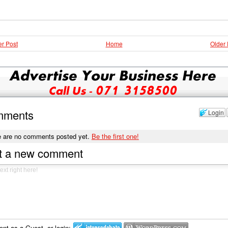
r Post
Home
Older 
mments
Login
e are no comments posted yet.
Be the first one!
t a new comment
t as a Guest, or login: