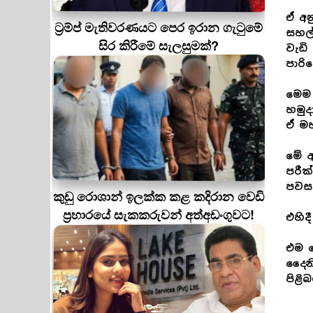
ඒ අ
ට්‍රම්ප් මැතිවරණයට පෙර ඉරාන ගැටුමේ
සහල
සිර කිරීමේ සැලසුමක්?
වැඩි
පාරි
මෙම 
හමුද
ඒ මහ
මේ 
පරීක
පවසය
කුඩු රොශාන් ඉලක්ක කළ කදිරාන වෙඩි
ප්‍රහාරයේ සැකකරුවන් අත්අඩංගුවට!
එහිද
එම ම
දෛනි
පිළි