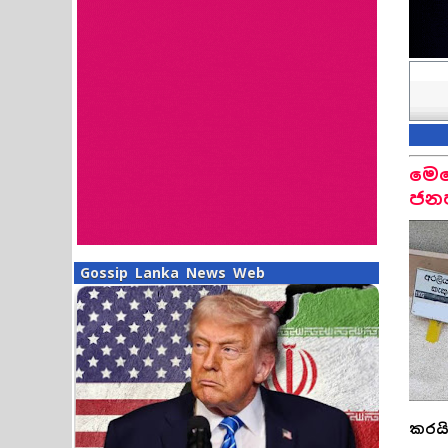
මෙහ
ජනප
Gossip Lanka News Web
කරයි