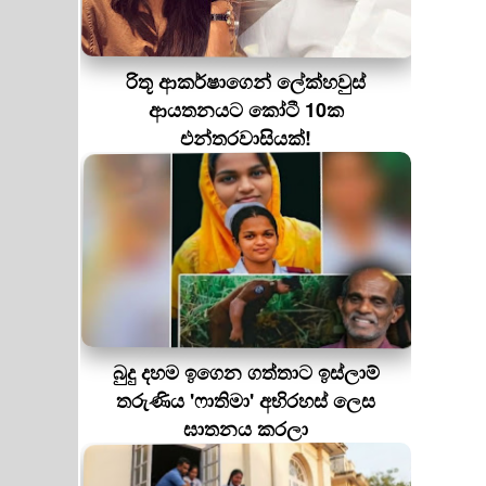
රිතූ ආකර්ෂාගෙන් ලේක්හවුස්
ආයතනයට කෝටී 10ක
එන්තරවාසියක්!
බුදු දහම ඉගෙන ගත්තාට ඉස්ලාම්
තරුණිය 'ෆාතිමා' අභිරහස් ලෙස
ඝාතනය කරලා