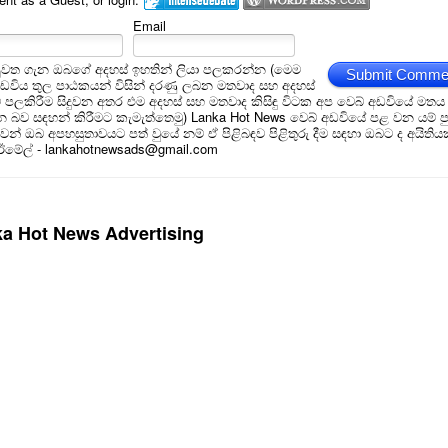
Email
ුවත ගැන ඔබගේ අදහස් ඉහතින් ලියා පලකරන්න (මෙම
Submit Comme
අඩවිය තුල පාඨකයන් විසින් දරණු ලබන මතවාද සහ අදහස්
ම් පලකිරීම සිදුවන අතර එම අදහස් සහ මතවාද කිසිඳු විටක අප වෙබ් අඩවියේ මතය
බව සඳහන් කිරීමට කැමැත්තෙමු) Lanka Hot News වෙබ් අඩවියේ පළ වන යම් ප
න් ඔබ අපහසුතාවයට පත් වුයේ නම් ඒ පිළිබඳව පිළිතුරු දීම සඳහා ඔබට ද අයිතිය
 ඊමේල් - lankahotnewsads@gmail.com
a Hot News Advertising