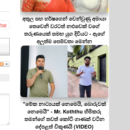
අතුල සහ හර්ෂගෙන් වෙන්වුණු අමායා
Post
තෙවෙනි වරටත් නළුවෙක් වගේ
තරුණයෙක් සමඟ යුග දිවියට - ඇගේ
අලුත්ම පෙම්වතා මෙන්න
''මේක නාට්‍යයක් නෙමෙයි, බොරුවක්
නෙමෙයි" - Mr. Koththu හිමිකරු
තමන්ගේ තවත් කෝටි ගාණක් වටින
දේපළත් විකුණයි (VIDEO)