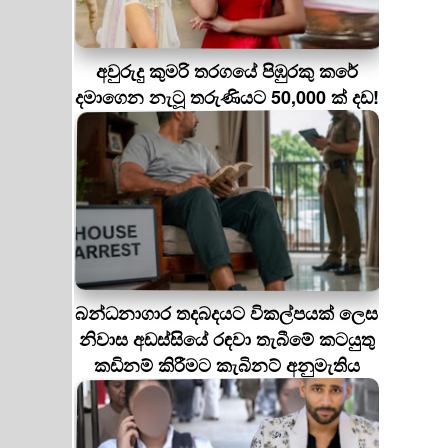
අවුරුදු කුමරි තරගයේ පිඹුරකු කරේ
දමාගෙන නැටූ තරුණියට 50,000 ක් දඩ!
බන්ධනාගාර තදබදයට විකල්පයක් ලෙස
නිවාස අඩස්සියේ රඳවා තැබීමේ කටයුතු
කඩිනම් කිරීමට කැබිනට් අනුමැතිය