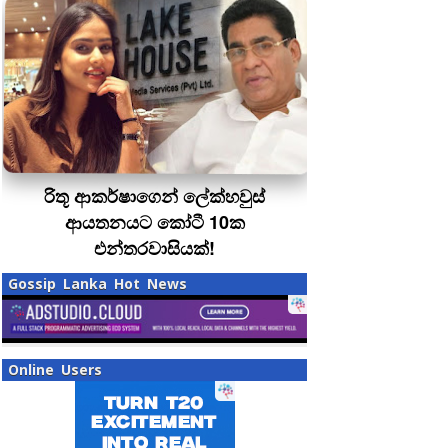
රිතූ ආකර්ෂාගෙන් ලේක්හවුස්
ආයතනයට කෝටී 10ක
එන්තරවාසියක්!
Gossip Lanka Hot News
Online Users