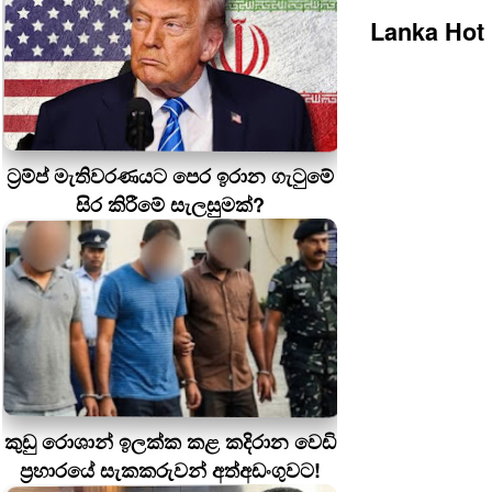
Lanka Hot
ට්‍රම්ප් මැතිවරණයට පෙර ඉරාන ගැටුමේ
සිර කිරීමේ සැලසුමක්?
කුඩු රොශාන් ඉලක්ක කළ කදිරාන වෙඩි
ප්‍රහාරයේ සැකකරුවන් අත්අඩංගුවට!