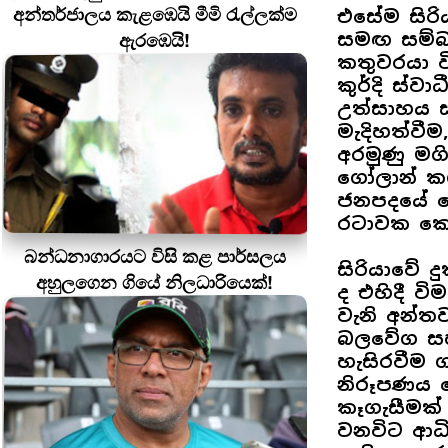
අන්තර්ජාලය කැළඹෙයි මීමි රැල්ලක්ම
එසේම සිර
ඇරඹෙයි!
සමඟ සම්බන
කතුවරයා ව
කුර්දි ස්ව
උත්සාහය ස
මැදිහත්වී
අරමුණු මග
ගෝලාන් කඳු
ජනපදයේ වෙ
රටාවක කො
බන්ධනාගාරයට විසි කළ පාර්සලය
සිරියාවේ ද
අහුලගෙන ගියේ නිලධාරියෙක්!
ද එහිදී වි
වැනි අන්ත
බලවේග සහ බ
හැසිරවීම 
නිරූපණය 
කෑගැසීමක්
වනවිට ආධි