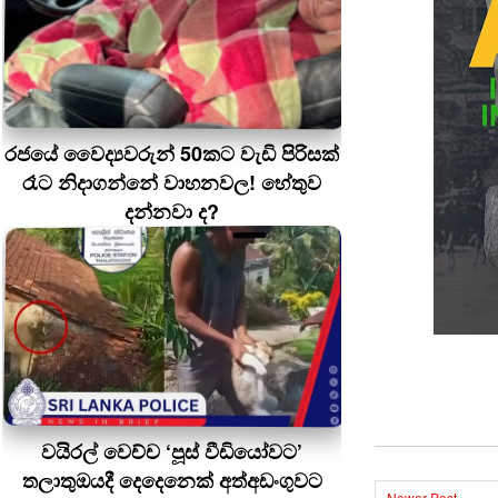
රජයේ වෛද්‍යවරුන් 50කට වැඩි පිරිසක්
රෑට නිදාගන්නේ වාහනවල! හේතුව
දන්නවා ද?
වයිරල් වෙච්ච ‘පූස් වීඩියෝවට’
තලාතුඔයදී දෙදෙනෙක් අත්අඩංගුවට
Newer Post