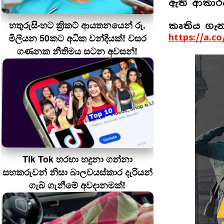
ඇති ආකාරය
හතුරුසිංහට ක්‍රිකට් ආයතනයෙන් රු.
කෘතිය ගැන
මිලියන 50කට අධික වන්දියක්! වසර
https://a.c
ගණනක නීතිමය සටන අවසන්!
Tik Tok හරහා හදුනා ගන්නා
සහකරුවන් නිසා බාලවයස්කාර දැරියන්
ගැබ් ගැනීමේ අවදානමක්!