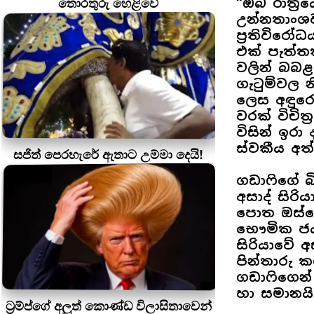
තොරතුරු හෙළිවේ
“ඔබ රාත්‍
උන්නතාංශ
ප්‍රතිවිරෝ
එක් පැත්ත
වලින් බබළ
ගැටුම්වල 
ලෙස අඳුරෙන
වරක් විචි
විසින් ඉර
ස්වකීය අත
සජිත් පෙරහැරේ ඇතාට උම්මා දෙයි!
ගඩාෆිගේ බි
අසාද් සිර
පොත ඔස්ස
භෞමික ජයග
සිරියාවේ අ
පින්තාරු ක
ගඩාෆිගෙන්
හා සමානයි
ට්‍රම්ප්ගේ අලුත් කොණ්ඩ විලාසිතාවෙන්