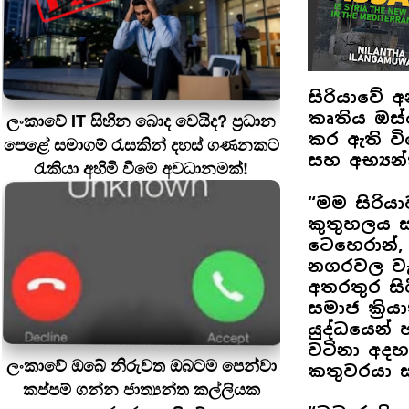
සිරියාවේ 
කෘතිය ඔස්
ලංකාවේ IT සිහින බොද වෙයිද? ප්‍රධාන
කර ඇති විද
පෙළේ සමාගම් රැසකින් දහස් ගණනකට
සහ අභ්‍යන්
රැකියා අහිමි වීමේ අවධානමක්!
“මම සිරිය
කුතුහලය සහ
ටෙහෙරාන්,
නගරවල වැඩ
අතරතුර සි
සමාජ ක්‍රිය
යුද්ධයෙන් 
වටිනා අදහස
ලංකාවේ ඔබේ නිරුවත ඔබටම පෙන්වා
කතුවරයා 
කප්පම් ගන්න ජාත්‍යන්ත කල්ලියක