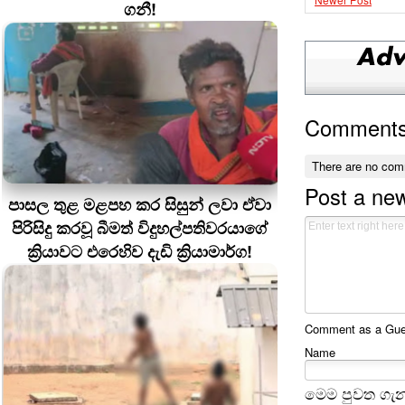
ගනී!
Comment
There are no com
Post a ne
පාසල තුළ මළපහ කර සිසුන් ලවා ඒවා
පිරිසිදු කරවූ බීමත් විදුහල්පතිවරයාගේ
ක්‍රියාවට එරෙහිව දැඩි ක්‍රියාමාර්ග!
Comment as a Guest
Name
මෙම පුවත ගැන