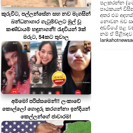
පලකරන්න (මෙ
පාඨකයන් විසින
කුරුවිට, පල්ලන්සේන සහ නව මැගසින්
අතර එම අදහස්
බන්ධනාගාර ගැටුම්වලට මුල් වූ
නොවන බව සඳහන
අඩවියේ පළ වන
කණ්ඩායම් හඳුනාගනී! රැඳවියන් 3ක්
නම් ඒ පිළිබඳව 
මරුට, 54කට තුවාල
lankahotnews
අම්මෝ පරිස්සමෙන්!! ලංකාවේ
කොල්ලෝ ගොදුරු කරගන්නා ඉන්දියන්
කෙල්ලන්ගේ ජාවාරම!