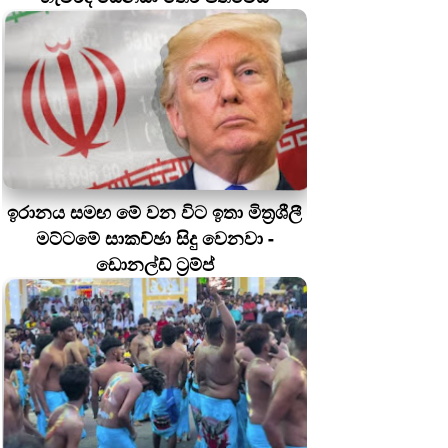
ඉරානය සමඟ මේ වන විට ඉතා මිත්‍රශීලී
මට්ටමේ සාකච්ඡා සිදු වෙනවා -
ඩොනල්ඩ් ට්‍රම්ප්