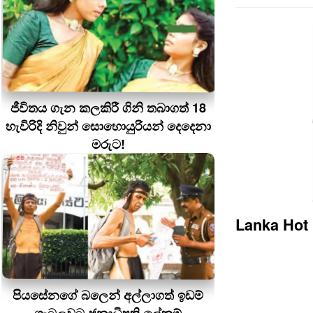
ජීවිතය ගැන කලකිරී ගිනි තබාගත් 18
හැවිරිදි නිවුන් සොහොයුරියන් දෙදෙනා
මරුට!
Lanka Hot
පියසේනගේ බලෙන් අල්ලාගත් ඉඩම්