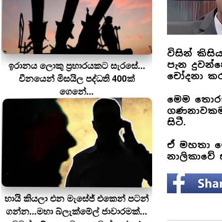
විසින් කිසිය
ඉරානය ලොකු ප‍්‍රහාරයකට සැරසේ...
පැන දුවන්
චෝදනා කර
චීනයෙන් මිසයිල පද්ධති 400ක්
ගෙනේ...
මෙම තොරතු
ගණනාවකම 
සිටී.
ඒ මහතා මෙ
නාලිකාවේ 
හායි කියලා එන මැසේජ් එකෙන් පටන්
ගන්න...මහා බ්ලැක්මේල් ජාවාරමක්...