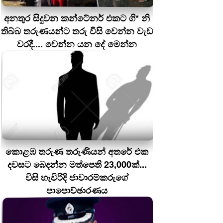
අනතුර සිදුවන කන්ටේනර් එකට ගි* නි
තිබ්බ තරුණයන්ට තරු විසි වෙන්න වැඩ
වරදී.... වෙන්න යන දේ මෙන්න
කොළඹ තරුණ තරුණියන් අතරේ එක
දවසට බෙදන්න මත්පෙති 23,000ක්...
විසි හැවිරිදි ජාවාරම්කරුගේ
පාපොච්ඡාරණය