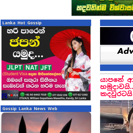
Lanka Hot Gossip
යාපනේ ආ
හමුදාවයි
කදවුරටයි 
Gossip Lanka News Web