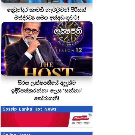
දෙවුන්දර කාවඩි නැට්ටුවන් පිරිසක්
මත්ද‍්‍රව්‍ය සමග අත්අඩංගුවට!
සිරස ලක්ෂපතියේ අලුත්ම
ඉදිරිපත්කරන්නා ලෙස ‘සන්නා’
තෝරාගනී!
Gossip Lanka Hot News
Online Users