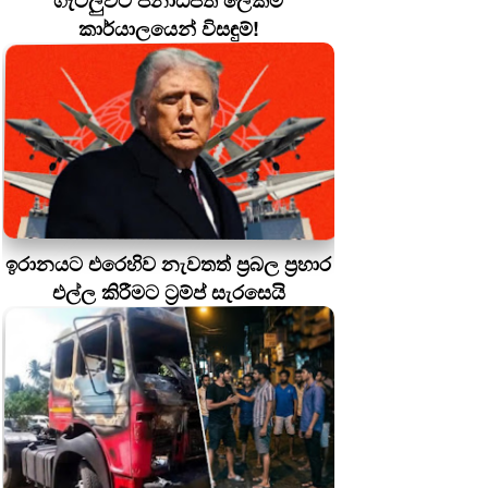
ගැටලුවට ජනාධිපති ලේකම්
කාර්යාලයෙන් විසඳුම්!
ඉරානයට එරෙහිව නැවතත් ප්‍රබල ප්‍රහාර
එල්ල කිරීමට ට්‍රම්ප් සැරසෙයි