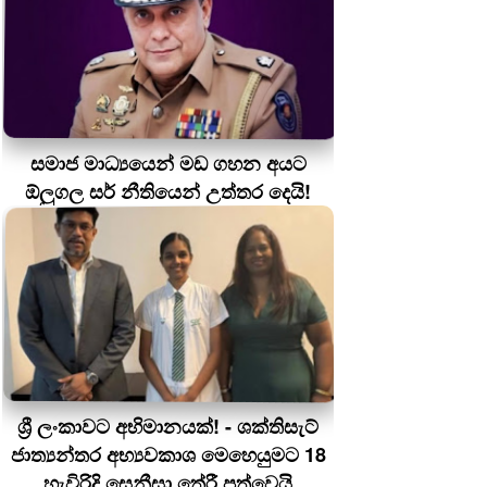
සමාජ මාධ්‍යයෙන් මඩ ගහන අයට
ඕලුගල සර් නීතියෙන් උත්තර දෙයි!
ශ්‍රී ලංකාවට අභිමානයක්! - ශක්තිසැට්
ජාත්‍යන්තර අභ්‍යවකාශ මෙහෙයුමට 18
හැවිරිදි සෙනීසා තේරී පත්වෙයි