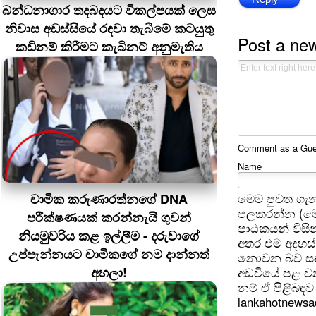
බන්ධනාගාර තදබදයට විකල්පයක් ලෙස
නිවාස අඩස්සියේ රඳවා තැබීමේ කටයුතු
Post a ne
කඩිනම් කිරීමට කැබිනට් අනුමැතිය
Comment as a Guest
Name
මෙම පුවත ගැන
චාමික කරුණාරත්නගේ DNA
පලකරන්න (මෙ
පරීක්ෂණයක් කරන්නැයි ගුවන්
පාඨකයන් විසින
නියමුවරිය කළ ඉල්ලීම - දරුවාගේ
අතර එම අදහස්
උප්පැන්නයට චාමිකගේ නම දාන්නත්
නොවන බව සඳහන
අහලා!
අඩවියේ පළ වන
නම් ඒ පිළිබඳව 
lankahotnews