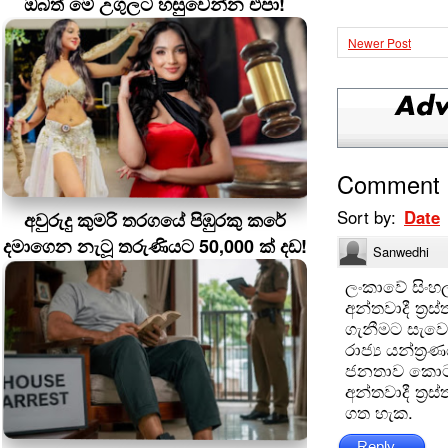
ඔබත් මේ උගුලට හසුවෙන්න එපා!
Newer Post
Comment
Sort by:
Date
අවුරුදු කුමරි තරගයේ පිඹුරකු කරේ
දමාගෙන නැටූ තරුණියට 50,000 ක් දඩ!
Sanwedhi
ලංකාවේ සිංහ
අන්තවාදී ත්‍ර
ගැනීමට සැවො
රාජ්‍ය යන්ත්
ජනතාව කොටව
අන්තවාදී ත්‍
ගත හැක.
Reply