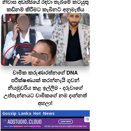
නිවාස අඩස්සියේ රඳවා තැබීමේ කටයුතු
කඩිනම් කිරීමට කැබිනට් අනුමැතිය
චාමික කරුණාරත්නගේ DNA
පරීක්ෂණයක් කරන්නැයි ගුවන්
නියමුවරිය කළ ඉල්ලීම - දරුවාගේ
උප්පැන්නයට චාමිකගේ නම දාන්නත්
අහලා!
Gossip Lanka Hot News