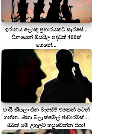
ඉරානය ලොකු ප‍්‍රහාරයකට සැරසේ...
චීනයෙන් මිසයිල පද්ධති 400ක්
ගෙනේ...
හායි කියලා එන මැසේජ් එකෙන් පටන්
ගන්න...මහා බ්ලැක්මේල් ජාවාරමක්...
ඔබත් මේ උගුලට හසුවෙන්න එපා!