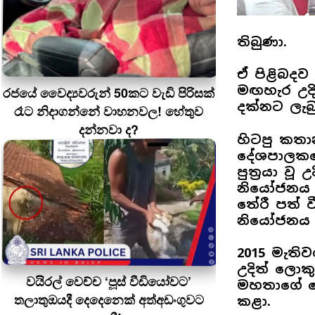
තිබුණා.
ඒ පිළිබදව 
මඟහැර උද
රජයේ වෛද්‍යවරුන් 50කට වැඩි පිරිසක්
දක්නට ලැබ
රෑට නිදාගන්නේ වාහනවල! හේතුව
දන්නවා ද?
හිටපු කත
දේශපාලකයෙ
පුත්‍රයා වූ
නියෝජනය ක
තේරී පත් ව
නියෝජනය 
2015 මැති
උදිත් ලොක
වයිරල් වෙච්ච ‘පූස් වීඩියෝවට’
මහතාගේ ප
තලාතුඔයදී දෙදෙනෙක් අත්අඩංගුවට
කළා.