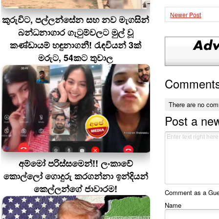
Newer Post
කුරුවිට, පල්ලන්සේන සහ නව මැගසින්
බන්ධනාගාර ගැටුම්වලට මුල් වූ
කණ්ඩායම් හඳුනාගනී! රැඳවියන් 3ක්
මරුට, 54කට තුවාල
Comment
There are no com
Post a ne
අම්මෝ පරිස්සමෙන්!! ලංකාවේ
කොල්ලෝ ගොදුරු කරගන්නා ඉන්දියන්
කෙල්ලන්ගේ ජාවාරම!
Comment as a Guest
Name