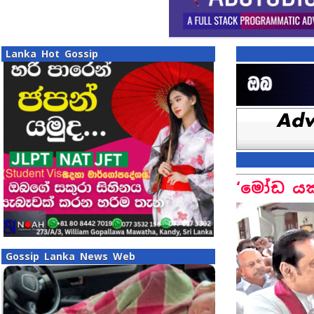
Lanka Hot Gossip
‘මෝඩ යක
Gossip Lanka News Web