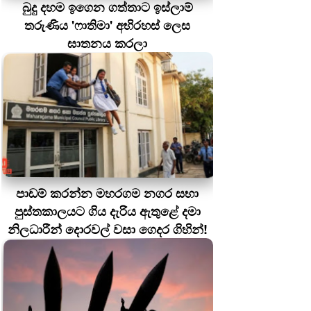
බුදු දහම ඉගෙන ගත්තාට ඉස්ලාම්
තරුණිය 'ෆාතිමා' අභිරහස් ලෙස
ඝාතනය කරලා
පාඩම් කරන්න මහරගම නගර සභා
පුස්තකාලයට ගිය දැරිය ඇතුළේ දමා
නිලධාරීන් දොරවල් වසා ගෙදර ගිහින්!