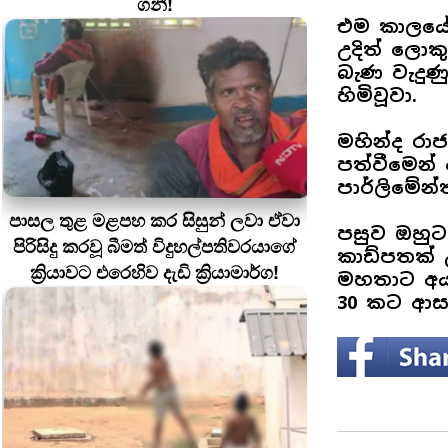
ගනී!
එම කාලයේද
උදිත් ලො
බැණ වැදුණු
හිමිවූවා.
මහින්ද රා
පත්වීමෙන් 
පාර්ලිමේන
පාසල තුළ මළපහ කර සිසුන් ලවා ඒවා
පසුව ඔහුට 
පිරිසිදු කරවූ බීමත් විදුහල්පතිවරයාගේ
කාඩ්පතක් 
ක්‍රියාවට එරෙහිව දැඩි ක්‍රියාමාර්ග!
මහතාට අයත
30 කට ආසන