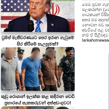
මෙම පුවත ගැන
පලකරන්න (මෙ
පාඨකයන් විසින
අතර එම අදහස්
නොවන බව සඳහන
අඩවියේ පළ වන
නම් ඒ පිළිබඳව 
ට්‍රම්ප් මැතිවරණයට පෙර ඉරාන ගැටුමේ
lankahotnews
සිර කිරීමේ සැලසුමක්?
කුඩු රොශාන් ඉලක්ක කළ කදිරාන වෙඩි
ප්‍රහාරයේ සැකකරුවන් අත්අඩංගුවට!