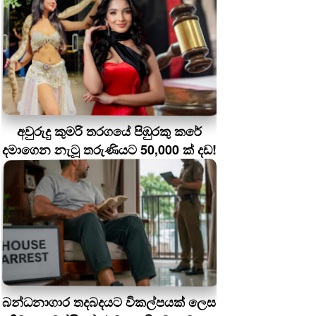
අවුරුදු කුමරි තරගයේ පිඹුරකු කරේ
දමාගෙන නැටූ තරුණියට 50,000 ක් දඩ!
බන්ධනාගාර තදබදයට විකල්පයක් ලෙස