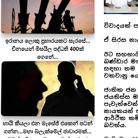
විවාදයක් ප
ඒ සිරස න
ඉරානය ලොකු ප‍්‍රහාරයකට සැරසේ...
චීනයෙන් මිසයිල පද්ධති 400ක්
ඊට සහභාග
ගෙනේ...
බණ්ඩාර මහ
සඳහා තම ප
වකවානු යො
ජාතික ජන 
ජයතිස්ස ම
පැවැත්වෙන
නායකයන් ප
ආර්ථික කම
හායි කියලා එන මැසේජ් එකෙන් පටන්
බවත්ය.
ගන්න...මහා බ්ලැක්මේල් ජාවාරමක්...