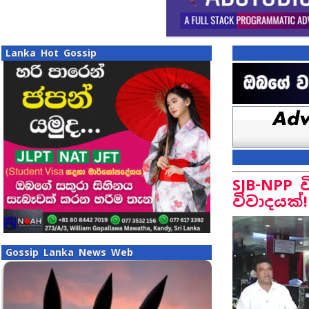
Lanka Hot Gossip
SJB-NPP
විවාදයක්!
Gossip Lanka News Web