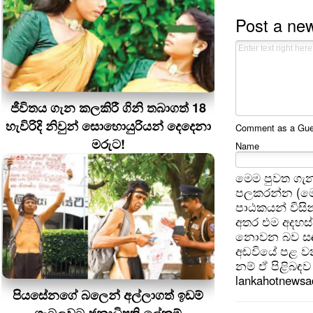
Post a ne
ජීවිතය ගැන කලකිරී ගිනි තබාගත් 18
හැවිරිදි නිවුන් සොහොයුරියන් දෙදෙනා
Comment as a Guest
මරුට!
Name
මෙම පුවත ගැන
පලකරන්න (මෙ
පාඨකයන් විසින
අතර එම අදහස්
නොවන බව සඳහන
අඩවියේ පළ වන
නම් ඒ පිළිබඳව 
lankahotnews
පියසේනගේ බලෙන් අල්ලාගත් ඉඩම්