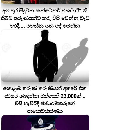
අනතුර සිදුවන කන්ටේනර් එකට ගි* නි
තිබ්බ තරුණයන්ට තරු විසි වෙන්න වැඩ
වරදී.... වෙන්න යන දේ මෙන්න
කොළඹ තරුණ තරුණියන් අතරේ එක
දවසට බෙදන්න මත්පෙති 23,000ක්...
විසි හැවිරිදි ජාවාරම්කරුගේ
පාපොච්ඡාරණය