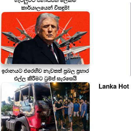
ගැටලුවට ජනාධිපති ලේකම්
කාර්යාලයෙන් විසඳුම්!
ඉරානයට එරෙහිව නැවතත් ප්‍රබල ප්‍රහාර
එල්ල කිරීමට ට්‍රම්ප් සැරසෙයි
Lanka Hot