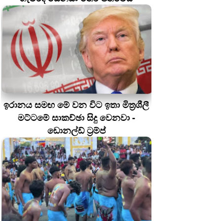
ඉරානය සමඟ මේ වන විට ඉතා මිත්‍රශීලී
මට්ටමේ සාකච්ඡා සිදු වෙනවා -
ඩොනල්ඩ් ට්‍රම්ප්