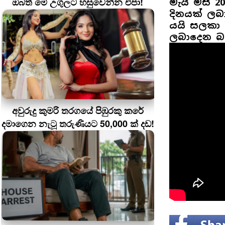
ඔබත් මේ උගුලට හසුවෙන්න එපා!
මැයි මස 20
දිනයක් ල
යයි සලකා 
ලබාදෙන බ
අවුරුදු කුමරි තරගයේ පිඹුරකු කරේ
දමාගෙන නැටූ තරුණියට 50,000 ක් දඩ!