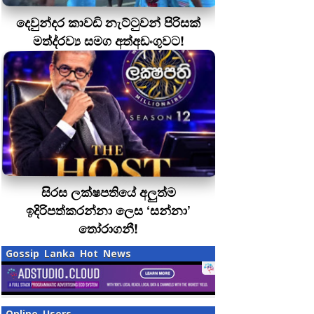
දෙවුන්දර කාවඩි නැට්ටුවන් පිරිසක්
මත්ද‍්‍රව්‍ය සමග අත්අඩංගුවට!
සිරස ලක්ෂපතියේ අලුත්ම
ඉදිරිපත්කරන්නා ලෙස ‘සන්නා’
තෝරාගනී!
Gossip Lanka Hot News
Online Users