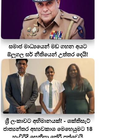
සමාජ මාධ්‍යයෙන් මඩ ගහන අයට
ඕලුගල සර් නීතියෙන් උත්තර දෙයි!
ශ්‍රී ලංකාවට අභිමානයක්! - ශක්තිසැට්
ජාත්‍යන්තර අභ්‍යවකාශ මෙහෙයුමට 18
හැවිරිදි සෙනීසා තේරී පත්වෙයි