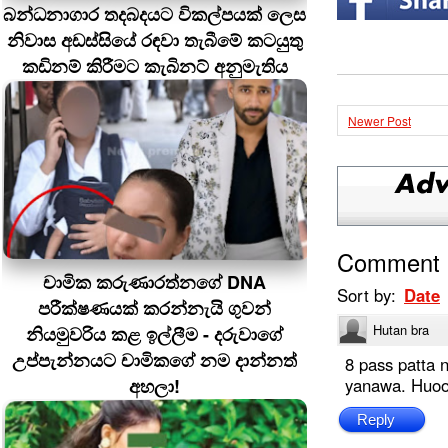
බන්ධනාගාර තදබදයට විකල්පයක් ලෙස
නිවාස අඩස්සියේ රඳවා තැබීමේ කටයුතු
කඩිනම් කිරීමට කැබිනට් අනුමැතිය
Newer Post
Comment
චාමික කරුණාරත්නගේ DNA
Sort by:
Date
පරීක්ෂණයක් කරන්නැයි ගුවන්
Hutan bra
නියමුවරිය කළ ඉල්ලීම - දරුවාගේ
උප්පැන්නයට චාමිකගේ නම දාන්නත්
8 pass patta 
අහලා!
yanawa. Huo
Reply