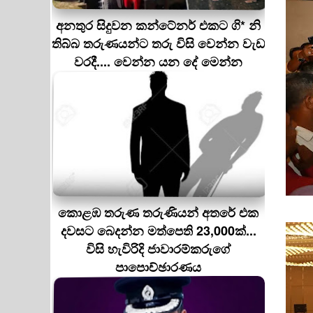
අනතුර සිදුවන කන්ටේනර් එකට ගි* නි
තිබ්බ තරුණයන්ට තරු විසි වෙන්න වැඩ
වරදී.... වෙන්න යන දේ මෙන්න
කොළඹ තරුණ තරුණියන් අතරේ එක
දවසට බෙදන්න මත්පෙති 23,000ක්...
විසි හැවිරිදි ජාවාරම්කරුගේ
පාපොච්ඡාරණය