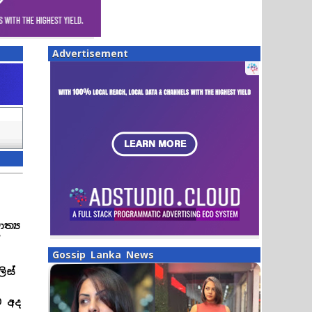
Advertisement
්‍ය
ේ
Gossip Lanka News
ිස්
ව අද