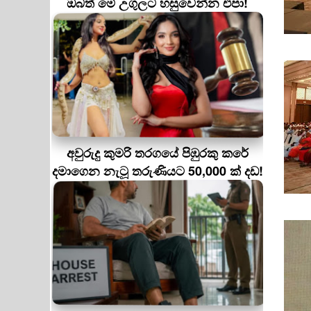
ඔබත් මේ උගුලට හසුවෙන්න එපා!
අවුරුදු කුමරි තරගයේ පිඹුරකු කරේ
දමාගෙන නැටූ තරුණියට 50,000 ක් දඩ!