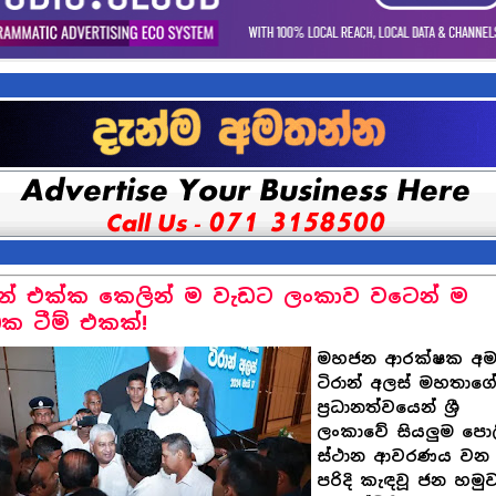
ාන් එක්ක කෙලින් ම වැඩට ලංකාව වටෙන් ම
0ක ටීම් එකක්!
මහජන ආරක්ෂක අමාත
ටිරාන් අලස් මහතාග
ප්‍රධානත්වයෙන් ශ්‍රී
ලංකාවේ සියලුම පොල
ස්ථාන ආවරණය වන
පරිදි කැඳවූ ජන හමු