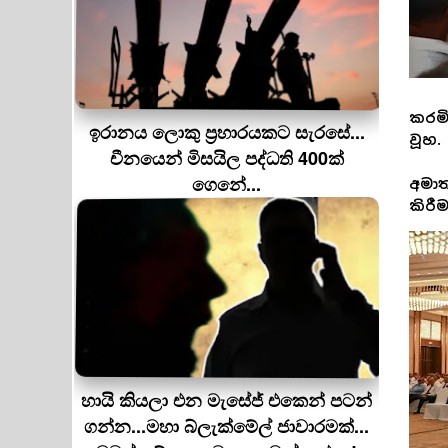
කරමි
ඉරානය ලොකු ප‍්‍රහාරයකට සැරසේ...
වූහ.
චීනයෙන් මිසයිල පද්ධති 400ක්
ගෙනේ...
අමාත
කිරී
හායි කියලා එන මැසේජ් එකෙන් පටන්
ගන්න...මහා බ්ලැක්මේල් ජාවාරමක්...