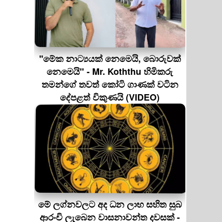
''මේක නාට්‍යයක් නෙමෙයි, බොරුවක්
නෙමෙයි" - Mr. Koththu හිමිකරු
තමන්ගේ තවත් කෝටි ගාණක් වටින
දේපළත් විකුණයි (VIDEO)
මේ ලග්නවලට අද ධන ලාභ සහිත සුබ
ආරංචි ලැබෙන වාසනාවන්ත දවසක් -