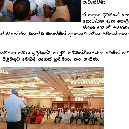
පැවැත්විණි.
ඒ සඳහා දිවයිනේ පො
කොට්ඨාශ 45ක පොලි
ස්ථාන 602 ක් ආවර
න් නියෝජිත මහත්ම මහත්මීන් දහසකට අධික පිරිසක් සහභ
්‍යවරයා සමඟ ඉදිරියේදී සෘජුව සම්බන්ධීකරණය වෙමින් කට
ම පිළිබඳව මෙහිදී අදහස් හුවමාරු කර ගැනිණි.