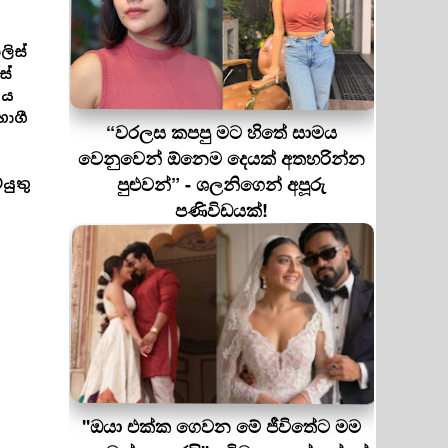
ලිස්
ස්
ණය
ාගී
“වරලස කපපු මට හිතේ සාමය
වෙනුවෙන් ඕනෙම දෙයක් අතහරින්න
පුළුවන්” - ශලනිගෙන් අපූරු
යුතු
පණිවිඩයක්!
''ඔයා එක්ක ගෙවන මේ ජීවිතේට මම