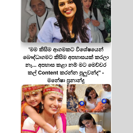
'මම කිසිම ආගමකට විශේෂයෙන්
බෞද්ධාගමට කිසිම අපහාසයක් කරලා
නෑ... අපහාස කළා නම් මට මෙච්චර
කල් Content කරන්න පුලුවන්ද'' -
මනේෂා ප්‍රනාන්දු