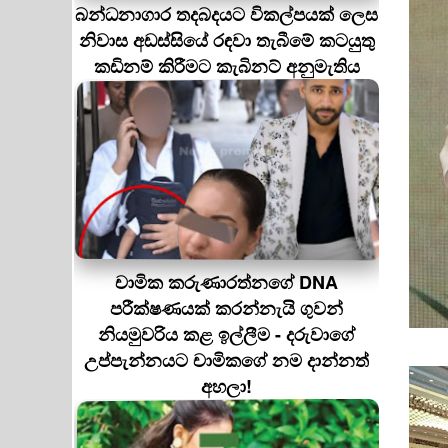
බන්ධනාගාර තදබදයට විකල්පයක් ලෙස
නිවාස අඩස්සියේ රඳවා තැබීමේ කටයුතු
කඩිනම් කිරීමට කැබිනට් අනුමැතිය
චාමික කරුණාරත්නගේ DNA
පරීක්ෂණයක් කරන්නැයි ගුවන්
නියමුවරිය කළ ඉල්ලීම - දරුවාගේ
උප්පැන්නයට චාමිකගේ නම දාන්නත්
අහලා!