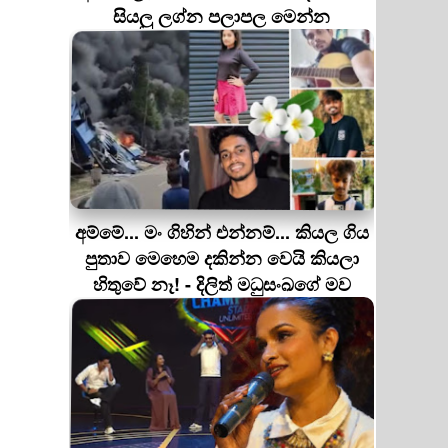
සියලු ලග්න පලාපල මෙන්න
අම්මේ... මං ගිහින් එන්නම්... කියල ගිය
පුතාව මෙහෙම දකින්න වෙයි කියලා
හිතුවේ නෑ! - දිලිත් මධුසංඛගේ මව