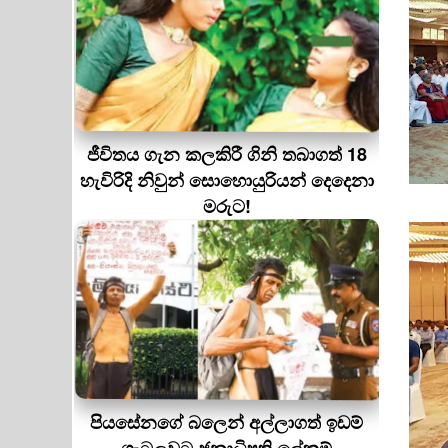
ජීවිතය ගැන කලකිරී ගිනි තබාගත් 18
හැවිරිදි නිවුන් සොහොයුරියන් දෙදෙනා
මරුට!
පියසේනගේ බලෙන් අල්ලාගත් ඉඩම්