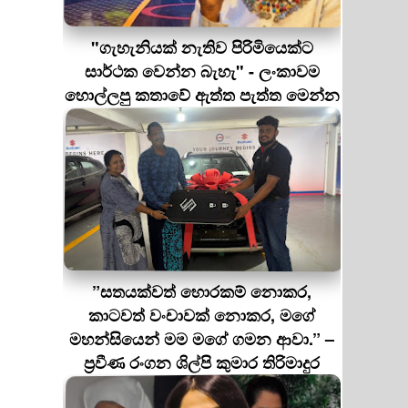
"ගැහැනියක් නැතිව පිරිමියෙක්ට
සාර්ථක වෙන්න බැහැ" - ලංකාවම
හොල්ලපු කතාවේ ඇත්ත පැත්ත මෙන්න
”සතයක්වත් හොරකම් නොකර,
කාටවත් වංචාවක් නොකර, මගේ
මහන්සියෙන් මම මගේ ගමන ආවා.” –
ප්‍රවීණ රංගන ශිල්පි කුමාර තිරිමාදුර