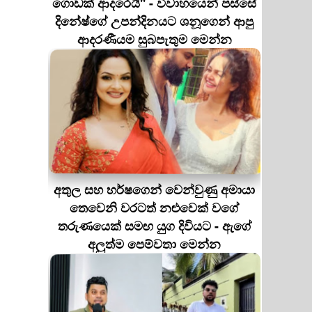
ගොඩක් ආදරෙයි'' - විවාහයෙන් පස්සේ
දිනේෂ්ගේ උපන්දිනයට ශනූගෙන් ආපු
ආදරණීයම සුබපැතුම මෙන්න
අතුල සහ හර්ෂගෙන් වෙන්වුණු අමායා
තෙවෙනි වරටත් නළුවෙක් වගේ
තරුණයෙක් සමඟ යුග දිවියට - ඇගේ
අලුත්ම පෙම්වතා මෙන්න