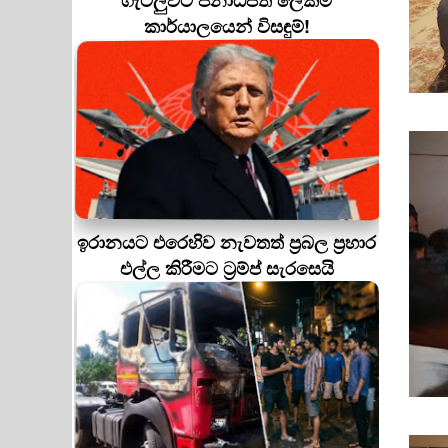
ගැටලුවට ජනාධිපති ලේකම්
කාර්යාලයෙන් විසඳුම්!
ඉරානයට එරෙහිව නැවතත් ප්‍රබල ප්‍රහාර
එල්ල කිරීමට ට්‍රම්ප් සැරසෙයි