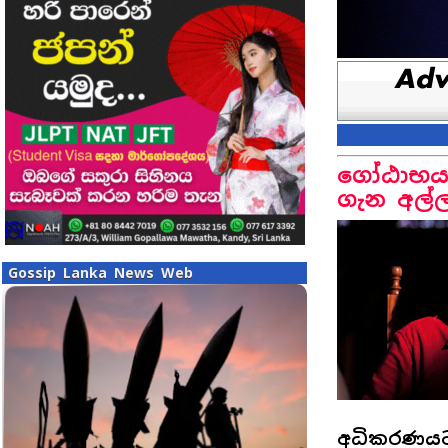
ගෝඨාභයගේ
ගැන අල්
Gossip Lanka News Web
අධිකරණයට