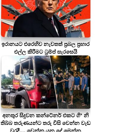
ඉරානයට එරෙහිව නැවතත් ප්‍රබල ප්‍රහාර
එල්ල කිරීමට ට්‍රම්ප් සැරසෙයි
අනතුර සිදුවන කන්ටේනර් එකට ගි* නි
තිබ්බ තරුණයන්ට තරු විසි වෙන්න වැඩ
වරදී.... වෙන්න යන දේ මෙන්න