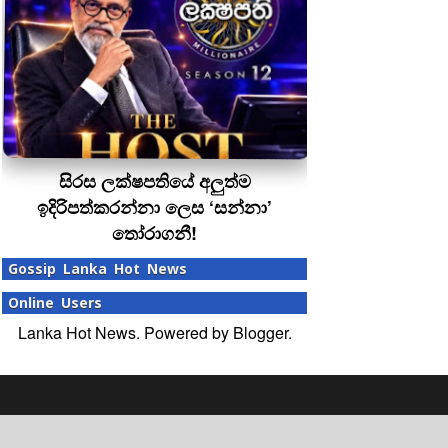
සිරස ලක්ෂපතියේ අලුත්ම
ඉදිරිපත්කරන්නා ලෙස ‘සන්නා’
තෝරාගනී!
Gossip Lanka Hot News
Online Users
Lanka Hot News. Powered by
Blogger
.