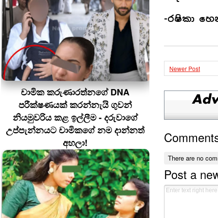
-රෂිකා හෙ
Newer Post
චාමික කරුණාරත්නගේ DNA
පරීක්ෂණයක් කරන්නැයි ගුවන්
නියමුවරිය කළ ඉල්ලීම - දරුවාගේ
උප්පැන්නයට චාමිකගේ නම දාන්නත්
Comment
අහලා!
There are no com
Post a ne