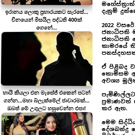
මහේස්ත්‍ර
දැනුම් දුන
ඉරානය ලොකු ප‍්‍රහාරයකට සැරසේ...
චීනයෙන් මිසයිල පද්ධති 400ක්
2022 වසරේ
ගෙනේ...
ජනාධිපති 
ජනාධිපති
කාමරයේ ති
පනස්දහසක 
ඒ පිළිබද ව
කොමිසම අධ
අවශ්‍ය මූල
හායි කියලා එන මැසේජ් එකෙන් පටන්
පැමිණිල්ල
ගන්න...මහා බ්ලැක්මේල් ජාවාරමක්...
ප්‍රමාණවත
ඔබත් මේ උගුලට හසුවෙන්න එපා!
කර ඇත.
මෙම සිද්ධ
දේශබන්දු 