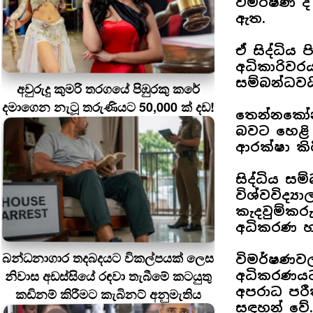
විමර්ෂණ ද
ඇත.
ඒ සිද්ධිය 
අධිකාරිව
සම්බන්ධවය
අවුරුදු කුමරි තරගයේ පිඹුරකු කරේ
දමාගෙන නැටූ තරුණියට 50,000 ක් දඩ!
තෙන්නකෝන
බවට හෙළි ව
ආරක්ෂා කි
සිද්ධිය ස
විශ්වවිද්‍
කැදවුම්කර
අධිකරණ හම
බන්ධනාගාර තදබදයට විකල්පයක් ලෙස
විමර්ෂණවල 
නිවාස අඩස්සියේ රඳවා තැබීමේ කටයුතු
අධිකරණයට 
අපරාධ පරී
කඩිනම් කිරීමට කැබිනට් අනුමැතිය
සඳහන් වේ.