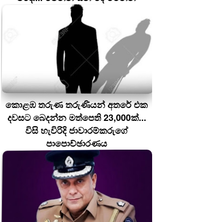
කොළඹ තරුණ තරුණියන් අතරේ එක
දවසට බෙදන්න මත්පෙති 23,000ක්...
විසි හැවිරිදි ජාවාරම්කරුගේ
පාපොච්ඡාරණය