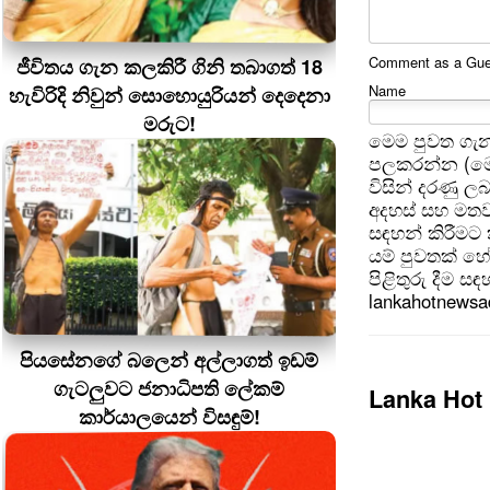
Comment as a Guest
ජීවිතය ගැන කලකිරී ගිනි තබාගත් 18
Name
හැවිරිදි නිවුන් සොහොයුරියන් දෙදෙනා
මරුට!
මෙම පුවත ගැන
පලකරන්න (මෙ
විසින් දරණු ල
අදහස් සහ මතව
සඳහන් කිරීමට
යම් පුවතක් හ
පිළිතුරු දීම ස
lankahotnews
පියසේනගේ බලෙන් අල්ලාගත් ඉඩම්
ගැටලුවට ජනාධිපති ලේකම්
Lanka Hot
කාර්යාලයෙන් විසඳුම්!