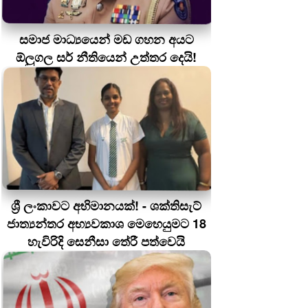
සමාජ මාධ්‍යයෙන් මඩ ගහන අයට
ඕලුගල සර් නීතියෙන් උත්තර දෙයි!
ශ්‍රී ලංකාවට අභිමානයක්! - ශක්තිසැට්
ජාත්‍යන්තර අභ්‍යවකාශ මෙහෙයුමට 18
හැවිරිදි සෙනීසා තේරී පත්වෙයි