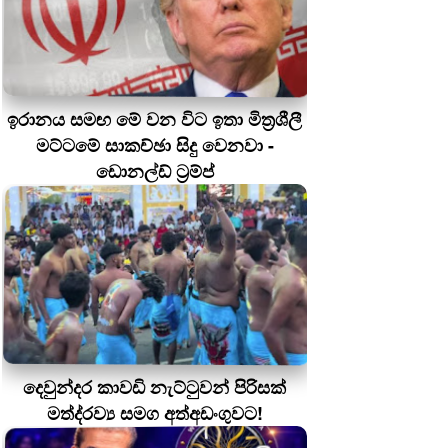
ඉරානය සමඟ මේ වන විට ඉතා මිත්‍රශීලී
මට්ටමේ සාකච්ඡා සිදු වෙනවා -
ඩොනල්ඩ් ට්‍රම්ප්
දෙවුන්දර කාවඩි නැට්ටුවන් පිරිසක්
මත්ද‍්‍රව්‍ය සමග අත්අඩංගුවට!