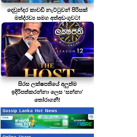
දෙවුන්දර කාවඩි නැට්ටුවන් පිරිසක්
මත්ද‍්‍රව්‍ය සමග අත්අඩංගුවට!
සිරස ලක්ෂපතියේ අලුත්ම
ඉදිරිපත්කරන්නා ලෙස ‘සන්නා’
තෝරාගනී!
Gossip Lanka Hot News
Online Users