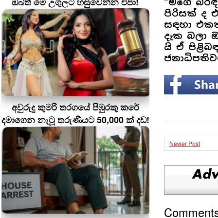
ඔබත් මේ උගුලට හසුවෙන්න එපා!
“මගේ බිරිඳ
පිරිසක් ද
සඳහා එකතු
දැක බලා ඔ
යි ඒ පිළි
ජනාධිපති
අවුරුදු කුමරි තරගයේ පිඹුරකු කරේ
දමාගෙන නැටූ තරුණියට 50,000 ක් දඩ!
Newer Post
Comment