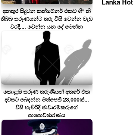
Lanka Hot
අනතුර සිදුවන කන්ටේනර් එකට ගි* නි
තිබ්බ තරුණයන්ට තරු විසි වෙන්න වැඩ
වරදී.... වෙන්න යන දේ මෙන්න
කොළඹ තරුණ තරුණියන් අතරේ එක
දවසට බෙදන්න මත්පෙති 23,000ක්...
විසි හැවිරිදි ජාවාරම්කරුගේ
පාපොච්ඡාරණය