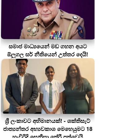
සමාජ මාධ්‍යයෙන් මඩ ගහන අයට
ඕලුගල සර් නීතියෙන් උත්තර දෙයි!
ශ්‍රී ලංකාවට අභිමානයක්! - ශක්තිසැට්
ජාත්‍යන්තර අභ්‍යවකාශ මෙහෙයුමට 18
හැවිරිදි සෙනීසා තේරී පත්වෙයි