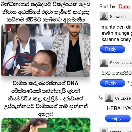
බන්ධනාගාර තදබදයට විකල්පයක් ලෙස
Sort by:
Date
නිවාස අඩස්සියේ රඳවා තැබීමේ කටයුතු
Sanwedhi
කඩිනම් කිරීමට කැබිනට් අනුමැතිය
munta den d
ewith munge 
karanna oney
Reply
Sena
·
178 
මාව හොස්පිට
චාමික කරුණාරත්නගේ DNA
Reply
පරීක්ෂණයක් කරන්නැයි ගුවන්
නියමුවරිය කළ ඉල්ලීම - දරුවාගේ
69 Lakse
උප්පැන්නයට චාමිකගේ නම දාන්නත්
HERALIYAG
අහලා!
Reply
sumith