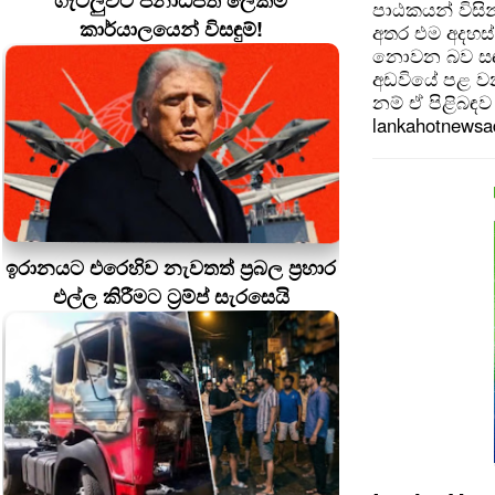
ගැටලුවට ජනාධිපති ලේකම්
පාඨකයන් විසින
කාර්යාලයෙන් විසඳුම්!
අතර එම අදහස්
නොවන බව සඳහන
අඩවියේ පළ වන
නම් ඒ පිළිබඳව 
lankahotnews
ඉරානයට එරෙහිව නැවතත් ප්‍රබල ප්‍රහාර
එල්ල කිරීමට ට්‍රම්ප් සැරසෙයි