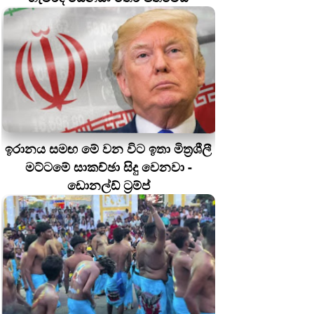
ඉරානය සමඟ මේ වන විට ඉතා මිත්‍රශීලී
මට්ටමේ සාකච්ඡා සිදු වෙනවා -
ඩොනල්ඩ් ට්‍රම්ප්