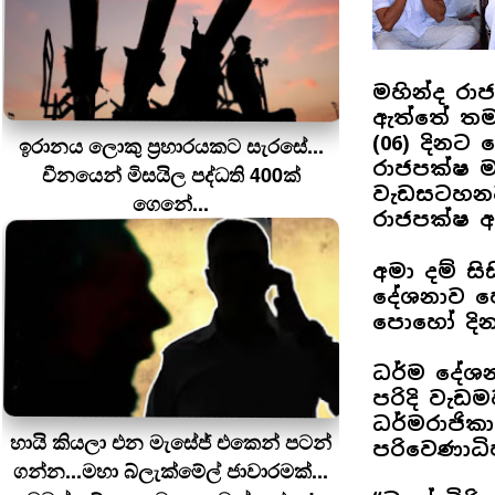
මහින්ද රා
ඇත්තේ තම
(06) දිනට 
ඉරානය ලොකු ප‍්‍රහාරයකට සැරසේ...
රාජපක්ෂ ම
චීනයෙන් මිසයිල පද්ධති 400ක්
වැඩසටහනට 
ගෙනේ...
රාජපක්ෂ ඇ
අමා දම් ස
දේශනාව පෙ
පොහෝ දින 
ධර්ම දේශ
පරිදි වැඩ
ධර්මරාජිකා
හායි කියලා එන මැසේජ් එකෙන් පටන්
පරිවෙණාධි
ගන්න...මහා බ්ලැක්මේල් ජාවාරමක්...