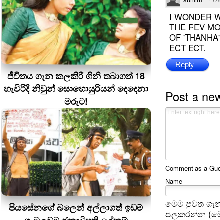
·
17
I WONDER W
THE REV M
OF 'THANHA'
ECT ECT.
Reply
ජීවිතය ගැන කලකිරී ගිනි තබාගත් 18
හැවිරිදි නිවුන් සොහොයුරියන් දෙදෙනා
Post a ne
මරුට!
Comment as a Guest
Name
මෙම පුවත ගැන
පියසේනගේ බලෙන් අල්ලාගත් ඉඩම්
පලකරන්න (මෙ