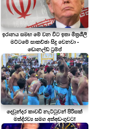
ඉරානය සමඟ මේ වන විට ඉතා මිත්‍රශීලී
මට්ටමේ සාකච්ඡා සිදු වෙනවා -
ඩොනල්ඩ් ට්‍රම්ප්
දෙවුන්දර කාවඩි නැට්ටුවන් පිරිසක්
මත්ද‍්‍රව්‍ය සමග අත්අඩංගුවට!