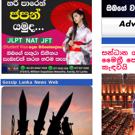
සන්ධාන ග
මෛත්‍රී
කැඳවයි
Gossip Lanka News Web