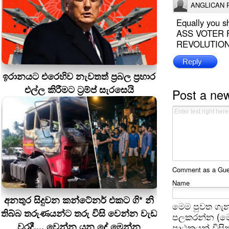
ANGLICAN 
Equally you s
ASS VOTER FO
REVOLUTIO
Reply
ඉරානයට එරෙහිව නැවතත් ප්‍රබල ප්‍රහාර
එල්ල කිරීමට ට්‍රම්ප් සැරසෙයි
Post a ne
Comment as a Guest
Name
අනතුර සිදුවන කන්ටේනර් එකට ගි* නි
මෙම පුවත ගැන
තිබ්බ තරුණයන්ට තරු විසි වෙන්න වැඩ
පලකරන්න (මෙ
වරදී.... වෙන්න යන දේ මෙන්න
පාඨකයන් විසින