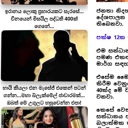
ඉරානය ලොකු ප‍්‍රහාරයකට සැරසේ...
ජනතා නිදහස
දේශපාලන ක
චීනයෙන් මිසයිල පද්ධති 400ක්
තිබෙනවා.
ගෙනේ...
පක්ෂ 12
එම සන්ධාන
පමණ එකඟත
මාර්ග සඳ
එසේම මෛත්
කිරීම වෙනු
හායි කියලා එන මැසේජ් එකෙන් පටන්
40ක්ද මේ 
ගන්න...මහා බ්ලැක්මේල් ජාවාරමක්...
වනවා.
ඔබත් මේ උගුලට හසුවෙන්න එපා!
කෙසේ වෙත
සන්ධානය 
බලාත්මක කි