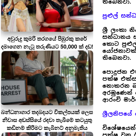
තිබෙනවා.
පුළුල් සන්
ශ්‍රී ලංකා
සන්ධානය 
අවුරුදු කුමරි තරගයේ පිඹුරකු කරේ
කොට පුළුල
දමාගෙන නැටූ තරුණියට 50,000 ක් දඩ!
යෝජනාවක් ශ
තිබෙනවා.
පොදුජන එ
පක්ෂ එක්
නොකරන බැව
අරමුණෙන් 
ආරංචි මාර
බන්ධනාගාර තදබදයට විකල්පයක් ලෙස
ශ්‍රීලනිප
නිවාස අඩස්සියේ රඳවා තැබීමේ කටයුතු
කඩිනම් කිරීමට කැබිනට් අනුමැතිය
විශේෂයෙන්
පක්ෂ වන ශ්