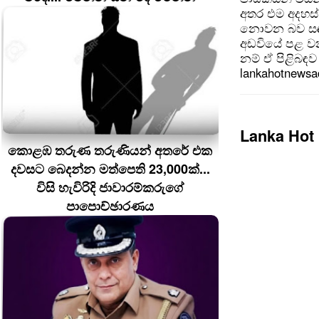
අතර එම අදහස්
නොවන බව සඳහන
අඩවියේ පළ වන
නම් ඒ පිළිබඳව 
lankahotnews
Lanka Hot
කොළඹ තරුණ තරුණියන් අතරේ එක
දවසට බෙදන්න මත්පෙති 23,000ක්...
විසි හැවිරිදි ජාවාරම්කරුගේ
පාපොච්ඡාරණය