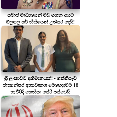
සමාජ මාධ්‍යයෙන් මඩ ගහන අයට
ඕලුගල සර් නීතියෙන් උත්තර දෙයි!
ශ්‍රී ලංකාවට අභිමානයක්! - ශක්තිසැට්
ජාත්‍යන්තර අභ්‍යවකාශ මෙහෙයුමට 18
හැවිරිදි සෙනීසා තේරී පත්වෙයි