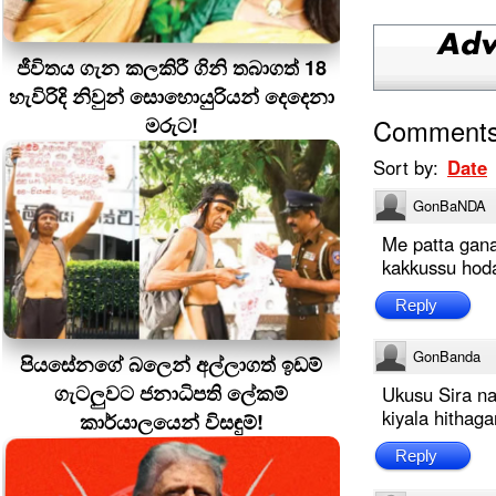
ජීවිතය ගැන කලකිරී ගිනි තබාගත් 18
හැවිරිදි නිවුන් සොහොයුරියන් දෙදෙනා
මරුට!
Comment
Sort by:
Date
GonBaNDA
Me patta gan
kakkussu hod
Reply
GonBanda
පියසේනගේ බලෙන් අල්ලාගත් ඉඩම්
ගැටලුවට ජනාධිපති ලේකම්
Ukusu Sira na
kiyala hithag
කාර්යාලයෙන් විසඳුම්!
Reply