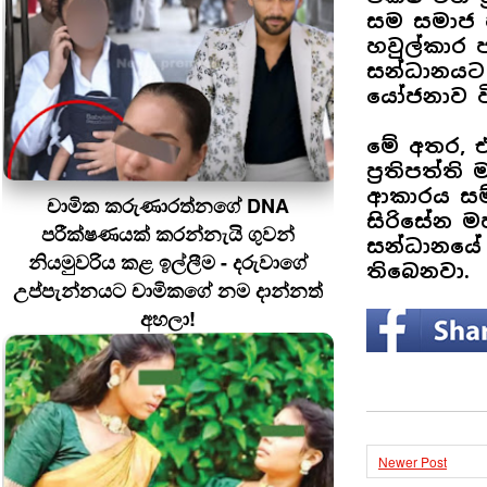
සම සමාජ 
හවුල්කාර 
සන්ධානයට 
යෝජනාව වී
මේ අතර, 
ප්‍රතිපත්ත
ආකාරය සම්
චාමික කරුණාරත්නගේ DNA
සිරිසේන මහ
පරීක්ෂණයක් කරන්නැයි ගුවන්
සන්ධානයේ 
නියමුවරිය කළ ඉල්ලීම - දරුවාගේ
තිබෙනවා.
උප්පැන්නයට චාමිකගේ නම දාන්නත්
අහලා!
Newer Post