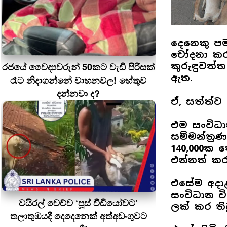
දෙනෙකු ප
චෝදනා කරම
රජයේ වෛද්‍යවරුන් 50කට වැඩි පිරිසක්
කුරුඳුවත්
ඇත.
රෑට නිදාගන්නේ වාහනවල! හේතුව
දන්නවා ද?
ඒ, සත්ත්
එම සංවිධා
සම්මන්ත්‍රණ
140,000ක 
එන්නත් කර
එසේම අදාළ 
සංවිධාන ව
වයිරල් වෙච්ච ‘පූස් වීඩියෝවට’
ලක් කර ති
තලාතුඔයදී දෙදෙනෙක් අත්අඩංගුවට