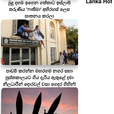
Lanka Hot
බුදු දහම ඉගෙන ගත්තාට ඉස්ලාම්
තරුණිය 'ෆාතිමා' අභිරහස් ලෙස
ඝාතනය කරලා
පාඩම් කරන්න මහරගම නගර සභා
පුස්තකාලයට ගිය දැරිය ඇතුළේ දමා
නිලධාරීන් දොරවල් වසා ගෙදර ගිහින්!