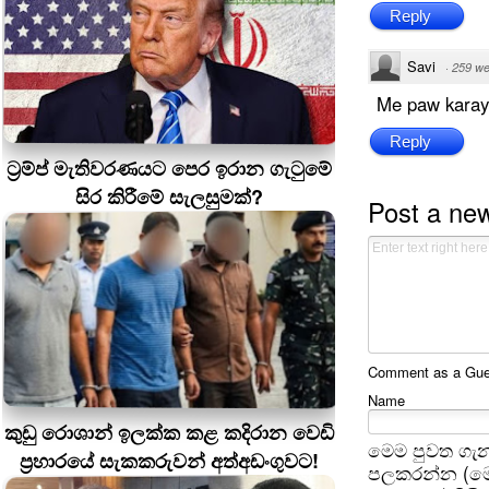
Reply
Savi
·
259 w
Me paw karayo
Reply
ට්‍රම්ප් මැතිවරණයට පෙර ඉරාන ගැටුමේ
සිර කිරීමේ සැලසුමක්?
Post a ne
Comment as a Guest
Name
කුඩු රොශාන් ඉලක්ක කළ කදිරාන වෙඩි
මෙම පුවත ගැන
ප්‍රහාරයේ සැකකරුවන් අත්අඩංගුවට!
පලකරන්න (මෙ