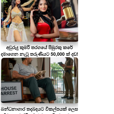
අවුරුදු කුමරි තරගයේ පිඹුරකු කරේ
දමාගෙන නැටූ තරුණියට 50,000 ක් දඩ!
බන්ධනාගාර තදබදයට විකල්පයක් ලෙස