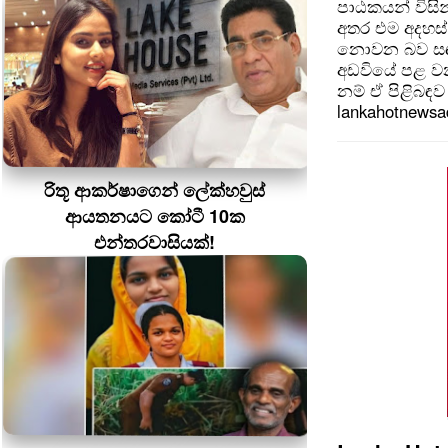
පාඨකයන් විසින
අතර එම අදහස්
නොවන බව සඳහන
අඩවියේ පළ වන
නම් ඒ පිළිබඳව 
lankahotnews
රිතූ ආකර්ෂාගෙන් ලේක්හවුස්
ආයතනයට කෝටී 10ක
එන්තරවාසියක්!