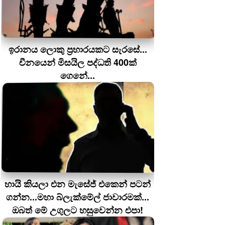
ඉරානය ලොකු ප‍්‍රහාරයකට සැරසේ...
චීනයෙන් මිසයිල පද්ධති 400ක්
ගෙනේ...
හායි කියලා එන මැසේජ් එකෙන් පටන්
ගන්න...මහා බ්ලැක්මේල් ජාවාරමක්...
ඔබත් මේ උගුලට හසුවෙන්න එපා!