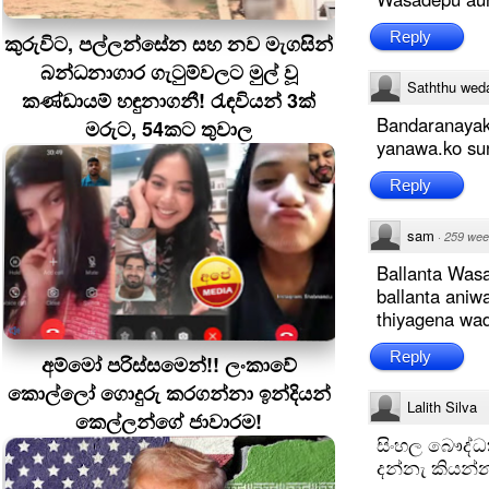
Reply
කුරුවිට, පල්ලන්සේන සහ නව මැගසින්
බන්ධනාගාර ගැටුම්වලට මුල් වූ
Saththu wed
කණ්ඩායම් හඳුනාගනී! රැඳවියන් 3ක්
Bandaranayaka
මරුට, 54කට තුවාල
yanawa.ko su
Reply
sam
·
259 wee
Ballanta Was
ballanta ani
thiyagena wa
Reply
අම්මෝ පරිස්සමෙන්!! ලංකාවේ
කොල්ලෝ ගොදුරු කරගන්නා ඉන්දියන්
Lalith Silva
කෙල්ලන්ගේ ජාවාරම!
සිංහල බෞද්
දන්නැ කියන්