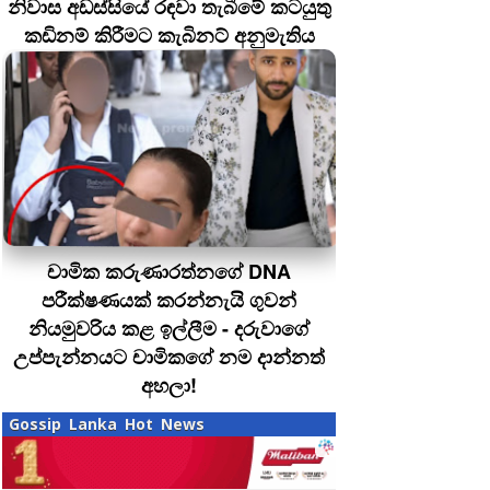
නිවාස අඩස්සියේ රඳවා තැබීමේ කටයුතු
කඩිනම් කිරීමට කැබිනට් අනුමැතිය
චාමික කරුණාරත්නගේ DNA
පරීක්ෂණයක් කරන්නැයි ගුවන්
නියමුවරිය කළ ඉල්ලීම - දරුවාගේ
උප්පැන්නයට චාමිකගේ නම දාන්නත්
අහලා!
Gossip Lanka Hot News