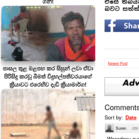
ගනී!
එසේ තිබිය
බවට සත්ත්
Newer Post
පාසල තුළ මළපහ කර සිසුන් ලවා ඒවා
පිරිසිදු කරවූ බීමත් විදුහල්පතිවරයාගේ
ක්‍රියාවට එරෙහිව දැඩි ක්‍රියාමාර්ග!
Comment
Sort by:
Date
Suren
·
259
Wasadepu aun